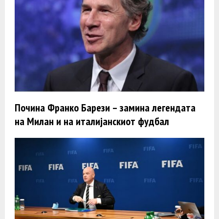
Почина Франко Барези – замина легендата
на Милан и на италијанскиот фудбал