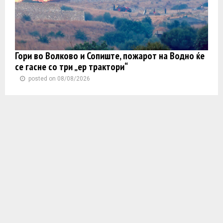
Гори во Волково и Сопиште, пожарот на Водно ќе
се гасне со три „ер трактори“
posted on 08/08/2026