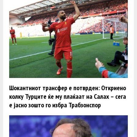
Шокантниот трансфер е потврден: Откриено
колку Турците ќе му плаќаат на Салах – сега
е јасно зошто го избра Трабзонспор