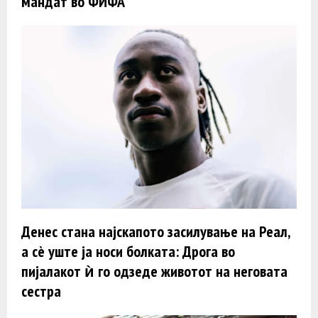
мандат во ФИФА
Денес стана најскапото засилување на Реал,
а сè уште ја носи болката: Дрога во
пијалакот ѝ го одзеде животот на неговата
сестра