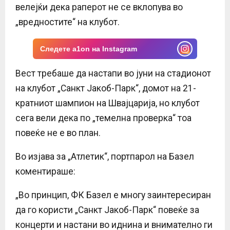
велејќи дека раперот не се вклопува во
„вредностите“ на клубот.
Следете a1on на Instagram
Вест требаше да настапи во јуни на стадионот
на клубот „Санкт Јакоб-Парк“, домот на 21-
кратниот шампион на Швајцарија, но клубот
сега вели дека по „темелна проверка“ тоа
повеќе не е во план.
Во изјава за „Атлетик“, портпарол на Базел
коментираше:
„Во принцип, ФК Базел е многу заинтересиран
да го користи „Санкт Јакоб-Парк“ повеќе за
концерти и настани во иднина и внимателно ги