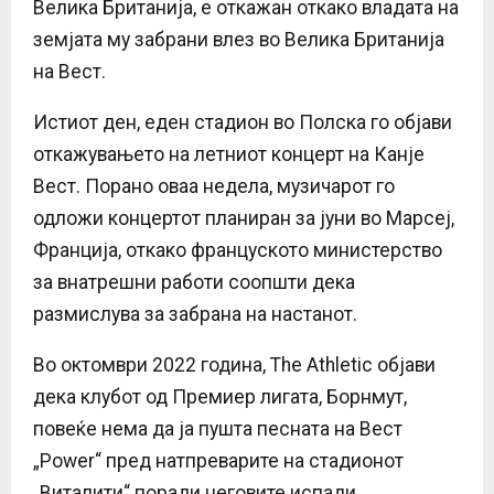
Велика Британија, е откажан откако владата на
земјата му забрани влез во Велика Британија
на Вест.
Истиот ден, еден стадион во Полска го објави
откажувањето на летниот концерт на Канје
Вест. Порано оваа недела, музичарот го
одложи концертот планиран за јуни во Марсеј,
Франција, откако француското министерство
за внатрешни работи соопшти дека
размислува за забрана на настанот.
Во октомври 2022 година, The Athletic објави
дека клубот од Премиер лигата, Борнмут,
повеќе нема да ја пушта песната на Вест
„Power“ пред натпреварите на стадионот
„Виталити“ поради неговите испади.