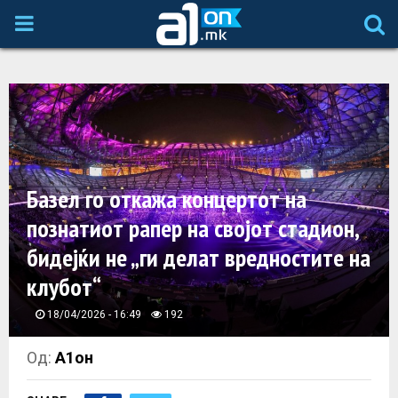
P
R
I
M
Базел го откажа концертот на
A
познатиот рапер на својот стадион,
бидејќи не „ги делат вредностите на
R
клубот“
Y
18/04/2026 - 16:49
192
M
Од:
А1он