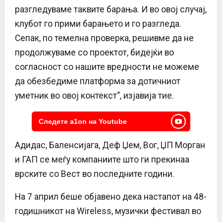
разгледуваме таквите барања. И во овој случај,
клубот го прими барањето и го разгледа.
Сепак, по темелна проверка, решивме да не
продолжуваме со проектот, бидејќи во
согласност со нашите вредности не можеме
да обезбедиме платформа за дотичниот
уметник во овој контекст“, изјавија тие.
Следете a1on на Youtube
Адидас, Баленсијага, Деф Џем, Вог, ЏП Морган
и ГАП се меѓу компаниите што ги прекинаа
врските со Вест во последните години.
На 7 април беше објавено дека настапот на 48-
годишникот на Wireless, музички фестивал во