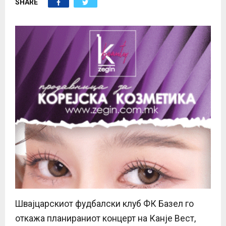
SHARE
E
N
U
Швајцарскиот фудбалски клуб ФК Базел го
откажа планираниот концерт на Канје Вест,