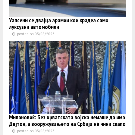
Уапсени се двајца арамии кои крадеа само
луксузни автомобили
posted on 05/08/2026
Милановиќ: Без хрватската војска немаше да има
Дејтон, а вооружувањето на Србија нè чини скапо
posted on 05/08/2026