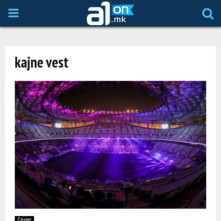
P
R
kajne vest
I
M
A
R
Y
M
Спорт