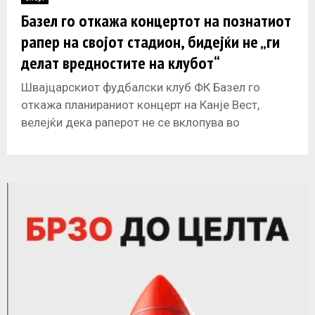
E
Базел го откажа концертот на познатиот
рапер на својот стадион, бидејќи не „ги
N
делат вредностите на клубот“
U
Швајцарскиот фудбалски клуб ФК Базел го
откажа планираниот концерт на Канје Вест,
велејќи дека раперот не се вклопува во
„вредностите“ на клубот. Вест требаше да