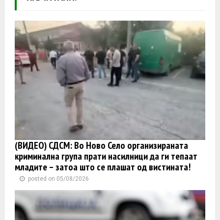
(ВИДЕО) СДСМ: Во Ново Село организираната
криминална група прати насилници да ги тепаат
младите – затоа што се плашат од вистината!
posted on 05/08/2026