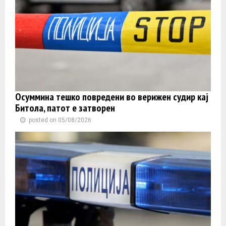
Осуммина тешко повредени во верижен судир кај
Битола, патот е затворен
posted on 05/08/2026