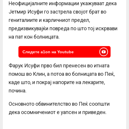
Неофицијалните информации укажуваат дека
Јетмир Исуфи го застрела својот брат во
гениталиите и карличниот предел,
предизвикувајќи повреда по што тој искрвави
на пат кон болницата.
Следете a1on на Youtube
Фарук Исуфи прво бил пренесен во итната
помош во Клин, а потоа во болницата во Пеќ,
каде што, и покрај напорите на лекарите,
почина.
Основното обвинителство во Пеќ соопшти
дека осомничениот е уапсен и приведен.