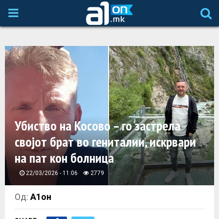
P
R
I
M
A
Убиство на Косово – го застрела
својот брат во гениталии, искрвари
R
на пат кон болница
Y
22/03/2026 - 11:06
2779
M
Од:
А1он