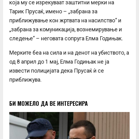
која му се изрекуваат заштитни мерки на
Тарик Прусаќ, имено – „забрана за
приближување кон жртвата на насилство“ и
„забрана за комуникација, вознемирување и
следење“ – неговата сопруга Елма Годињак.
Мерките беа на сила и на денот на убиството, а
од 8 април до 1 мај, Елма Годињак не ја
извести полицијата дека Прусаќ ѝ се
приближува.
БИ МОЖЕЛО ДА ВЕ ИНТЕРЕСИРА