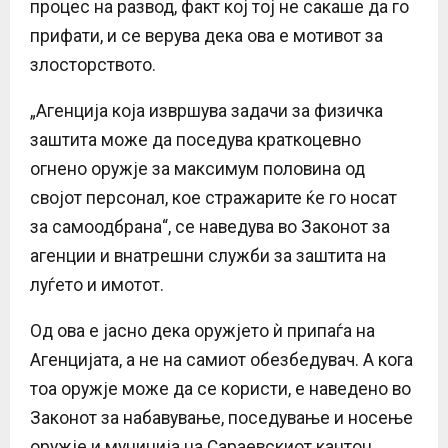
процес на развод, факт кој тој не сакаше да го
прифати, и се верува дека ова е мотивот за
злосторството.
„Агенција која извршува задачи за физичка
заштита може да поседува краткоцевно
огнено оружје за максимум половина од
својот персонал, кое стражарите ќе го носат
за самоодбрана“, се наведува во Законот за
агенции и внатрешни служби за заштита на
луѓето и имотот.
Од ова е јасно дека оружјето ѝ припаѓа на
Агенцијата, а не на самиот обезбедувач. А кога
тоа оружје може да се користи, е наведено во
Законот за набавување, поседување и носење
оружје и муниција на Сараевскиот кантон.