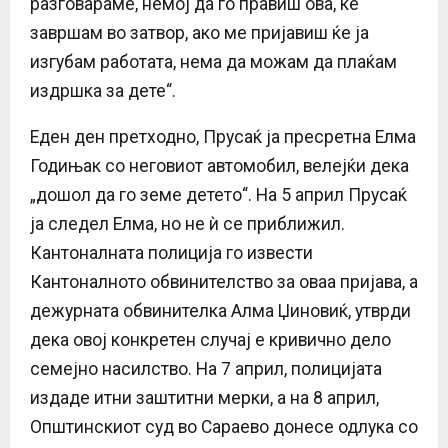
разговараме, немој да го правиш ова, ќе
завршам во затвор, ако ме пријавиш ќе ја
изгубам работата, нема да можам да плаќам
издршка за дете“.
Еден ден претходно, Прусаќ ја пресретна Елма
Годињак со неговиот автомобил, велејќи дека
„дошол да го земе детето“. На 5 април Прусаќ
ја следел Елма, но не ѝ се приближил.
Кантоналната полиција го извести
Кантоналното обвинителство за оваа пријава, а
дежурната обвинителка Алма Џиновиќ, утврди
дека овој конкретен случај е кривично дело
семејно насилство. На 7 април, полицијата
издаде итни заштитни мерки, а на 8 април,
Општинскиот суд во Сараево донесе одлука со