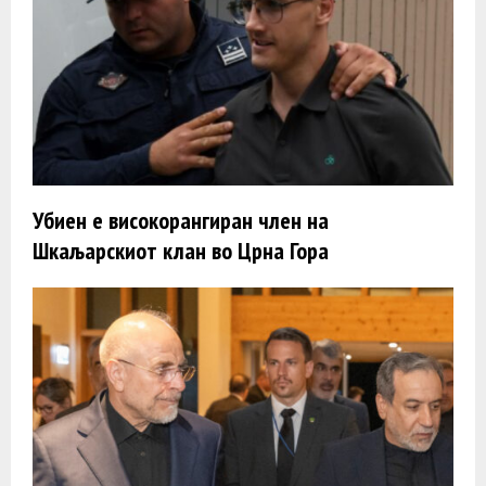
Убиен е високорангиран член на
Шкаљарскиот клан во Црна Гора