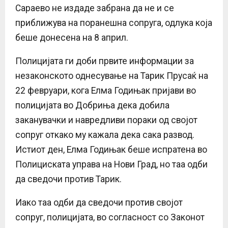
Сараево не издаде забрана да не и се
приближува на поранешна сопруга, одлука која
беше донесена на 8 април.
Полицијата ги доби првите информации за
незаконското однесување на Тарик Прусаќ на
22 февруари, кога Елма Годињак пријави во
полицијата во Добриња дека добила
заканувачки и навредливи пораки од својот
сопруг откако му кажала дека сака развод.
Истиот ден, Елма Годињак беше испратена во
Полициската управа на Нови Град, но таа одби
да сведочи против Тарик.
Иако таа одби да сведочи против својот
сопруг, полицијата, во согласност со Законот