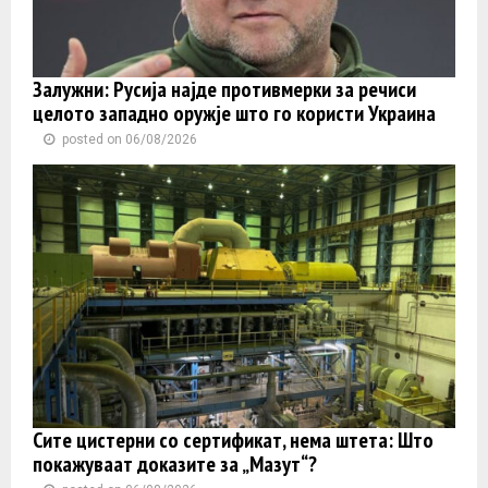
Залужни: Русија најде противмерки за речиси
целото западно оружје што го користи Украина
posted on 06/08/2026
Сите цистерни со сертификат, нема штета: Што
покажуваат доказите за „Мазут“?