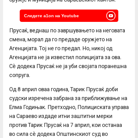
Следете a1on на Youtube
Прусаќ, веднаш по завршувањето на неговата
смена, морал да го предаде оружјето на
Агенцијата. Тој не го предал. Но, никој од
Агенцијата не ја известил полицијата за ова.
Сè додека Прусаќ не ја уби својата поранешна
сопруга.
Од 8 април оваа година, Тарик Прусаќ доби
судски изречена забрана за приближување на
Елма Годињак. Претходно, Полициската управа
на Сараево издаде итни заштитни мерки
против Тарик Прусаќ на 7 април, кои останаа
во сила сè додека Општинскиот суд во