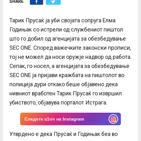
SHARE
E
N
Тарик Прусаќ ја уби својата сопруга Елма
Годињак со истрели од службениот пиштол
U
што го добил од агенцијата за обезбедување
SEC ONE. Според важечките законски прописи,
тој не можел да носи оружје надвор од работа.
Сепак, го носел, а агенцијата за обезбедување
SEC ONE ја пријави кражбата на пиштолот во
полиција дури откако беше објавено дека
нивниот вработен Тарик Прусаќ го извршил
убиството, објавува порталот Истрага.
Следете a1on на Instagram
Утврдено е дека Прусаќ и Годињак беа во