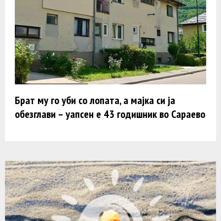
Брат му го уби со лопата, а мајка си ја
обезглави – уапсен е 43 годишник во Сараево