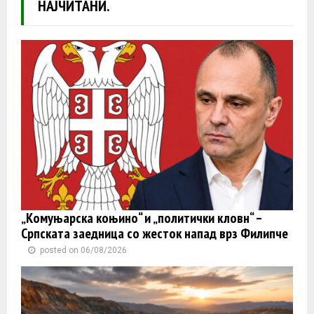
НАЈЧИТАНИ.
„Комуњарска коњино“ и „политички кловн“ –
Српската заедница со жесток напад врз Филипче
posted on 06/08/2026