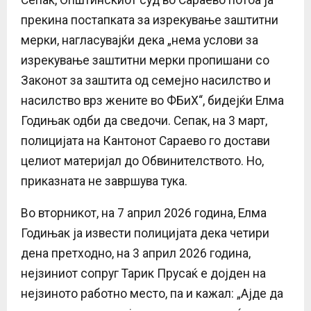
прекина постапката за изрекување заштитни
мерки, нагласувајќи дека „нема услови за
изрекување заштитни мерки пропишани со
Законот за заштита од семејно насилство и
насилство врз жените во ФБиХ“, бидејќи Елма
Годињак одби да сведочи. Сепак, на 3 март,
полицијата на Кантонот Сараево го достави
целиот материјал до Обвинителството. Но,
приказната не завршува тука.
Во вторникот, на 7 април 2026 година, Елма
Годињак ја извести полицијата дека четири
дена претходно, на 3 април 2026 година,
нејзиниот сопруг Тарик Прусаќ е дојден на
нејзиното работно место, па и кажал: „Ајде да