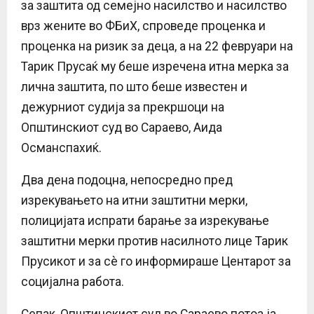
за заштита од семејно насилство и насилство
врз жените во ФБиХ, спроведе проценка и
проценка на ризик за деца, а на 22 февруари на
Тарик Прусаќ му беше изречена итна мерка за
лична заштита, по што беше известен и
дежурниот судија за прекршоци на
Општинскиот суд во Сараево, Аида
Османспахиќ.
Два дена подоцна, непосредно пред
изрекувањето на итни заштитни мерки,
полицијата испрати барање за изрекување
заштитни мерки против насилното лице Тарик
Прусикот и за сè го информираше Центарот за
социјална работа.
Сепак, Општинскиот суд во Сараево потоа ја