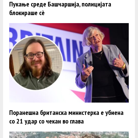
Пукање среде Башчаршија, полицијата
блокираше сè
Поранешна британска министерка е убиена
со 21 удар со чекан во глава