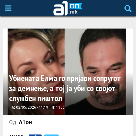
P
R
I
M
A
Убиената Елма го пријави сопругот
за демнење, а тој ја уби со својот
R
службен пиштол
Y
02/05/2026 - 11:19
1166
M
Од:
А1он