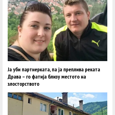
Ја уби партнерката, па ја преплива реката
Драва – го фатија близу местото на
злосторството