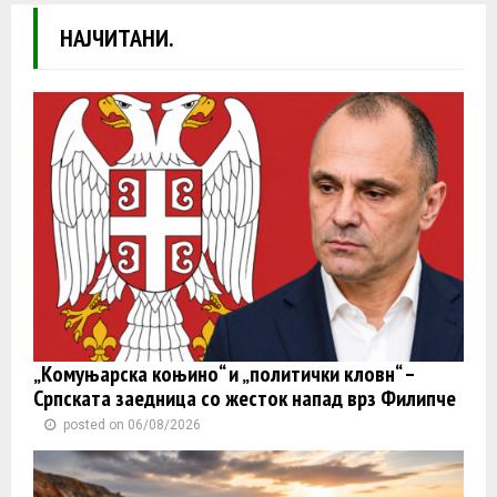
НАЈЧИТАНИ.
„Комуњарска коњино“ и „политички кловн“ –
Српската заедница со жесток напад врз Филипче
posted on 06/08/2026