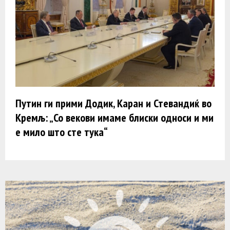
Путин ги прими Додик, Каран и Стевандиќ во
Кремљ: „Со векови имаме блиски односи и ми
е мило што сте тука“