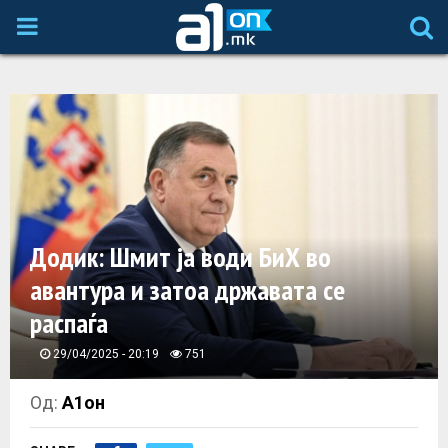
P
R
I
M
A
Додик: Шмит ја води БиХ во
авантура и затоа државата се
R
распаѓа
Y
29/04/2025 - 20:19
751
M
Од:
А1он