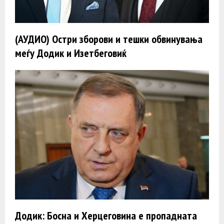
(АУДИО) Остри зборови и тешки обвинувања
меѓу Додик и Изетбеговиќ
Додик: Босна и Херцеговина е пропадната