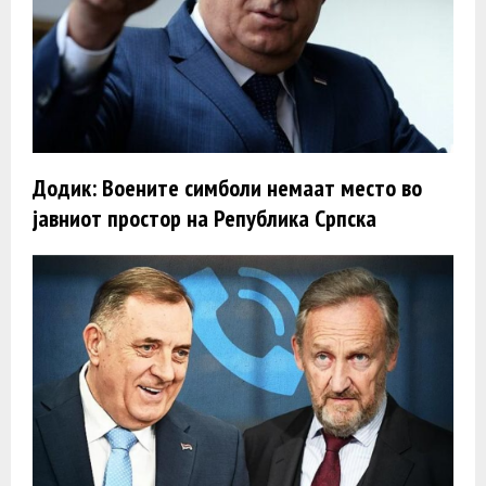
Додик: Воените симболи немаат место во
јавниот простор на Република Српска