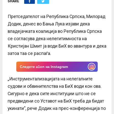
SHARE
E
N
Претседателот на Република Српска, Милорад
Додик, денес во Бања Лука изјави дека
U
владејачката коалиција во Република Српска
се согласува дека нелегитимноста на
Кристијан Шмит ја води БиХ во авантура и дека
затоа таа се распаѓа.
Следете a1on на Instagram
„Инструментализацијата на нелегалните
судови и обвинителства на БиХ води кон ова.
Сигурно е дека сите институции што не се
предвидени со Уставот на БиХ треба да бидат
укинати“, рече Додик на прес-конференција по