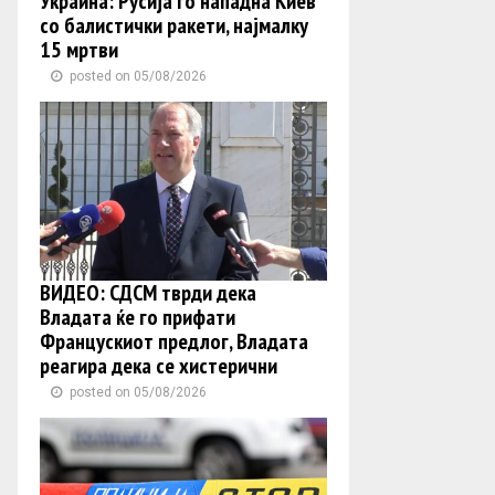
Украина: Русија го нападна Киев
со балистички ракети, најмалку
15 мртви
posted on 05/08/2026
ВИДЕО: СДСМ тврди дека
Владата ќе го прифати
Францускиот предлог, Владата
реагира дека се хистерични
posted on 05/08/2026