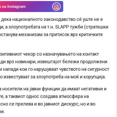
 на Instagram
а дека националното законодавство сè уште не е
, а злоупотребата на т.н. SLAPP тужби (стратешки
 останува механизам за притисок врз критичките
озитивниот чекор со назначувањето на контакт
пади врз новинари, извештајот бележи продолжени
и напади кои го нарушуваат чувството на сигурност
о известуваат за злоупотреба на моќ и корупција.
 носители на јавни функции да имаат негативни и
е, а таквиот однос создава атмосфера на
сно се прелева и во јавниот дискурс, но и во
ри.