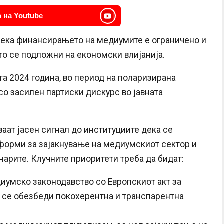
 на Youtube
 дека финансирањето на медиумите е ограничено и
то се подложни на економски влијанија.
та 2024 година, во период на поларизирана
со засилен партиски дискурс во јавната
аат јасен сигнал до институциите дека се
форми за зајакнување на медиумскиот сектор и
арите. Клучните приоритети треба да бидат:
иумско законодавство со Европскиот акт за
а се обезбеди покохерентна и транспарентна