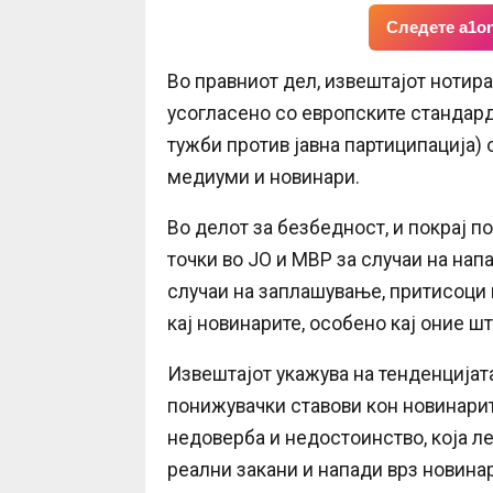
Следете a1on
Во правниот дел, извештајот нотир
усогласено со европските стандарди
тужби против јавна партиципација)
медиуми и новинари.
Во делот за безбедност, и покрај п
точки во ЈО и МВР за случаи на на
случаи на заплашување, притисоци 
кај новинарите, особено кај оние шт
Извештајот укажува на тенденцијата
понижувачки ставови кон новинарит
недоверба и недостоинство, која ле
реални закани и напади врз новина