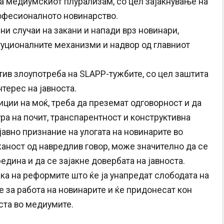
 медиумскиот плурализам, со цел зајакнување на
офесионалното новинарство.
и случаи на закани и напади врз новинари,
туционалните механизми и надвор од главниот
ив злоупотреба на SLAPP-тужбите, со цел заштита
нтерес на јавноста.
иции на моќ, треба да преземат одговорност и да
ра на почит, транспарентност и конструктивна
јавно признание на улогата на новинарите во
аност од навредлив говор, може значително да се
дина и да се зајакне довербата на јавноста.
а на реформите што ќе ја унапредат слободата на
е за работа на новинарите и ќе придонесат кон
ста во медиумите.