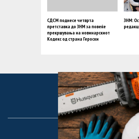
СДСМ поднесе четврта
ЗНМ: Ос
претставка до ЗНМ за повеќе
редакц
прекршувања на новинарскиот
Кодекс од страна Героски
F