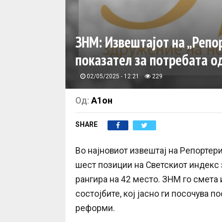
ЗНМ: Извештајот на „Репор
показател за потребата о
02/05/2025 - 12:21
229
Од:
А1он
SHARE
Во најновиот извештај на Репортери
шест позиции на Светскиот индекс 
рангира на 42 место. ЗНМ го смета 
состојбите, кој јасно ги посочува 
реформи.