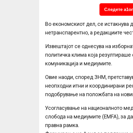
Следете a1on
Во економскиот дел, се истакнува
нетранспарентно, а редакциите чес
Извештајот се однесува на изборна
политичка клима која резултираше 
комуникација и медиумите.
Овие наоди, според ЗНМ, претставув
неопходни итни и координирани ре
подобрување на положбата на новин
Усогласување на националното мед
слобода на медиумите (EMFA), за д
правна рамка.