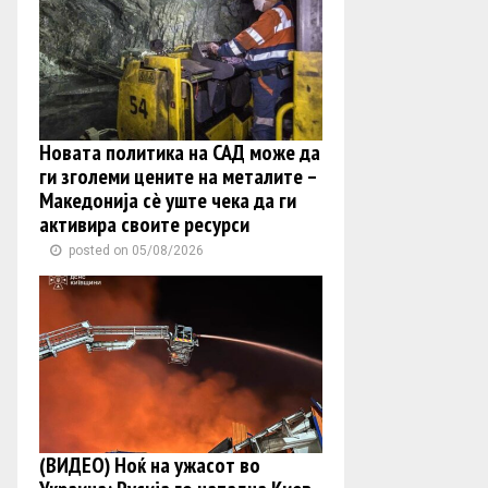
Новата политика на САД може да
ги зголеми цените на металите –
Македонија сè уште чека да ги
активира своите ресурси
posted on 05/08/2026
(ВИДЕО) Ноќ на ужасот во