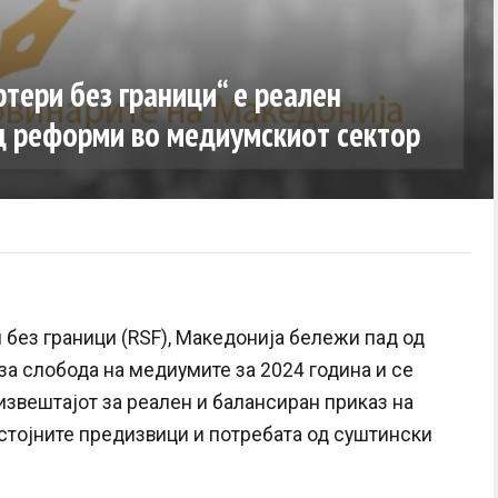
тери без граници“ е реален
д реформи во медиумскиот сектор
 без граници (RSF), Македонија бележи пад од
за слобода на медиумите за 2024 година и се
извештајот за реален и балансиран приказ на
постојните предизвици и потребата од суштински