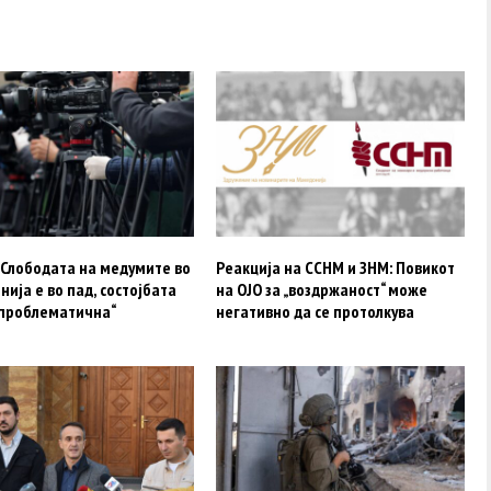
 Слободата на медумите во
Реакција на ССНМ и ЗНМ: Повикот
ија е во пад, состојбата
на ОЈО за „воздржаност“ може
„проблематична“
негативно да се протолкува