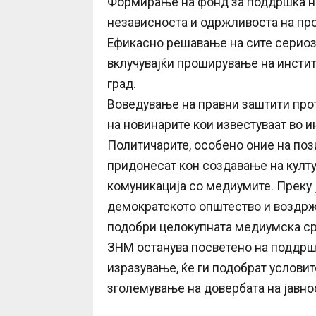
Формирање на фонд за поддршка на
независноста и одржливоста на пр
Ефикасно решавање на сите сериозн
вклучувајќи проширување на инсти
град.
Воведување на правни заштити прот
на новинарите кои известуваат во и
Политичарите, особено оние на поз
придонесат кон создавање на култу
комуникација со медиумите. Преку 
демократското општество и воздрж
подобри целокупната медиумска сре
ЗНМ останува посветено на поддршк
изразување, ќе ги подобрат условит
зголемување на довербата на јавно