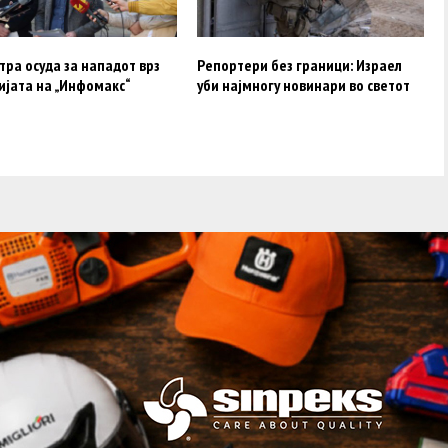
тра осуда за нападот врз
Репортери без граници: Израел
ијата на „Инфомакс“
уби најмногу новинари во светот
acebook
Twitter
Instagram
Youtube
Импресум
Контакт
Маркетинг
Услови за користење
@2019 - A1on. Сите права задржани.