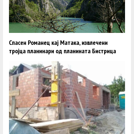
Спасен Романец кај Матака, извлечени
тројца планинари од планината Бистрица