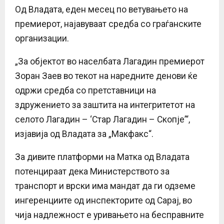
Од Владата, еден месец по ветувањето на
премиерот, најавуваат средба со граѓанските
организации.
„За објектот во населбата Лагадин премиерот
Зоран Заев во текот на наредните денови ќе
одржи средба со претставници на
здружението за заштита на интегритетот на
селото Лагадин – ‘Стар Лагадин – Скопје’“,
изјавија од Владата за „Макфакс“.
За дивите платформи на Матка од Владата
потенцираат дека Министерството за
транспорт и врски има мандат да ги одземе
ингеренциите од инспекторите од Сарај, во
чија надлежност е уривањето на бесправните