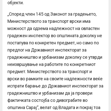
објекти.
„Според член 145 од Законот за градењето,
Министерството за транспорт врски има
можност да одзема надлежност на овластен
градежен инспектор во општината доколку не
постапува по конкретен предмет, но само по
предлог на Државниот инспекторат за
градежништво и урбанизам доколку се утврди
неизвршување на работите по конкретниот
предмет. Министерството за транспорт и
врски во рамките на своите надлежности веќе
испрати барање до Државниот инспекторат за
градежништво и урбанизам да ја провери
фактичката состојба со дивограбите во
општина Сарај“, велат од Владата и покрај тоа