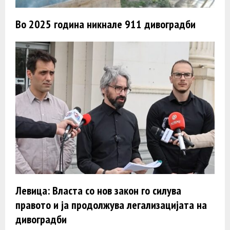
Во 2025 година никнале 911 дивоградби
Левица: Власта со нов закон го силува
правото и ја продолжува легализацијата на
дивоградби