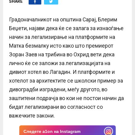
SHARE
E
N
Градоначалникот на општина Сарај, Блерим
Беџети, најави дека ќе се залага за изнаоѓање
U
начин за легализирање на платформите на
Матка безмалку исто како што премиерот
Зоран Заев на трибина во Охрид вети дека
лично ќе се заложи за легализацијата на
дивиот хотел во Лагадин. И платформите и
хотелот за архитектите се школски пример за
дивоградби изградени, меѓу другото, во
заштитени подрачја во кои не постои начин да
бидат легализирани во согласност со
важечките закони.
Следете a1on на Instagram