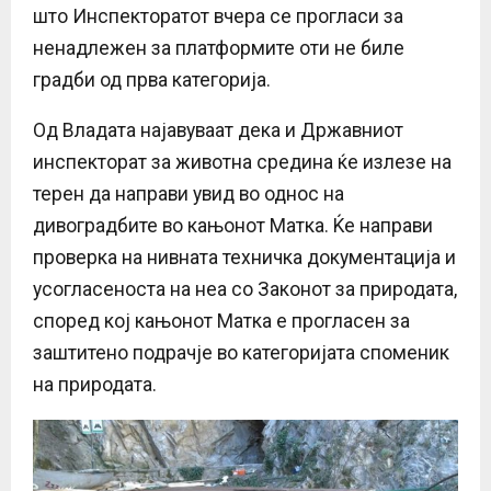
што Инспекторатот вчера се прогласи за
ненадлежен за платформите оти не биле
градби од прва категорија.
Од Владата најавуваат дека и Државниот
инспекторат за животна средина ќе излезе на
терен да направи увид во однос на
дивоградбите во кањонот Матка. Ќе направи
проверка на нивната техничка документација и
усогласеноста на неа со Законот за природата,
според кој кањонот Матка е прогласен за
заштитено подрачје во категоријата споменик
на природата.