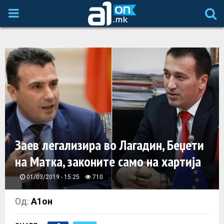
P
R
I
M
A
Заев легализира во Лагадин, Беџети
R
на Матка, законите само на хартија
Y
01/03/2019 - 15:25
710
M
Од:
А1он