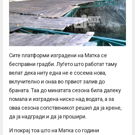
Сите платформи изградени на Матка се
бесправни градби. Луѓето што работат таму
велат дека ниту една не е сосема нова,
вклучително и онаа во првиот залив до
браната. Таа до минатата сезона била далеку
помала и изградена ниско над водата, а за
оваа сезона сопственикот решил да ја крене,
да ја надгради и да ја прошири.
И покрај тоа што на Матка со години