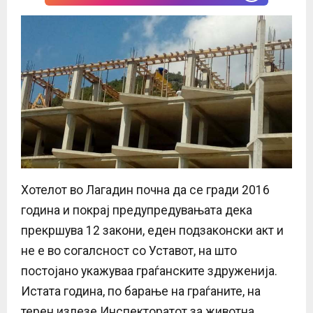
Хотелот во Лагадин почна да се гради 2016
година и покрај предупредувањата дека
прекршува 12 закони, еден подзаконски акт и
не е во согалсност со Уставот, на што
постојано укажуваа граѓанските здруженија.
Истата година, по барање на граѓаните, на
терен излезе Инспекторатот за животна