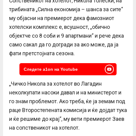
Сопственикот на хотелот, Никола Толески, на
трибината „Силна економија – шанса за сите“
му објасни на премиерот дека фамозниот
хотелски комплекс е, всушност, „обично
објектче со 8 соби и 9 апартмани“ и рече дека
само сакал да го догради за ако може, да ја
фати претстојната сезона.
Следете a1on на Youtube
„Чичко Никола за хотелот во Лагадин
неколкупати насоки давал и на министерот и
го знам проблемот. Ако треба, ќе ја земам под
раце Второстепената комисија и ќе дојдат тука
и ќе решиме до крај“, му вети премиерот Заев
на сопственикот на хотелот.