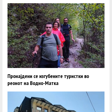
Пронајдени се изгубените туристки во
реонот на Водно-Матка