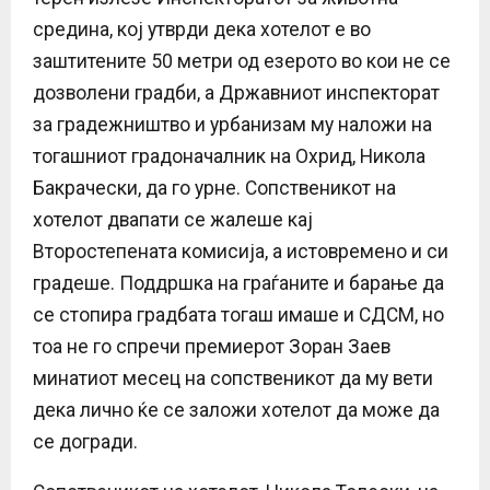
средина, кој утврди дека хотелот е во
заштитените 50 метри од езерото во кои не се
дозволени градби, а Државниот инспекторат
за градежништво и урбанизам му наложи на
тогашниот градоначалник на Охрид, Никола
Бакрачески, да го урне. Сопственикот на
хотелот двапати се жалеше кај
Второстепената комисија, а истовремено и си
градеше. Поддршка на граѓаните и барање да
се стопира градбата тогаш имаше и СДСМ, но
тоа не го спречи премиерот Зоран Заев
минатиот месец на сопственикот да му вети
дека лично ќе се заложи хотелот да може да
се догради.