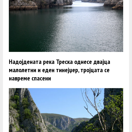
Надојдената река Треска однесе двајца
малолетни и еден тинејџер, тројцата се
навреме спасени