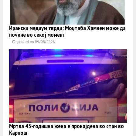
Ирански медиум тврди: Моџтаба Хамнеи може да
почине во секој момент
posted on 09/08/2026
Мртва 45-годишна жена е пронајдена во стан во
Карпош