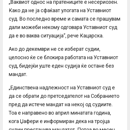
„Ваквиот однос на пратениците е несериозен.
Како да не ја сфаќаат улогата на Уставниот
суд. Во последно време и самата се прашувам
дали можеби некому одговара Уставниот суд
да е во ваква ситуација“, рече Кацарска.
Ако до декември не се изберат судии,
целосно ќе се блокира работата на Уставниот
суд, бидејќи уште еден судија ќе остане без
мандат.
„Единствена надлежност на Уставниот суд е
да се обрати до претседателот на Собранието
пред да истече мандат на некој од судиите.
Тоа е направено во април минатата година,
кога Џафери е информиран дека на тројца
судии престанува мандатот. Потоа во месец