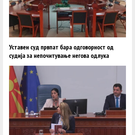
Уставен суд првпат бара одговорност од
судија за непочитување негова одлука