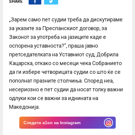
SHARE
E
N
„Зарем само пет судии треба да дискутираме
за указите за Преспанскиот договор, за
U
Законот за употреба на јазиците каде е
оспорена уставноста?“, праша јавно
претседателката на Уставниот суд, Добрила
Кацарска, откако со месеци чека Собранието
да ги избере четворицата судии со што ќе се
пополнат празните столчиња. Според неа,
несериозно е пет судии да носат толку важни
одлуки кои се важни за иднината на
Македонија.
Следете a1on на Instagram