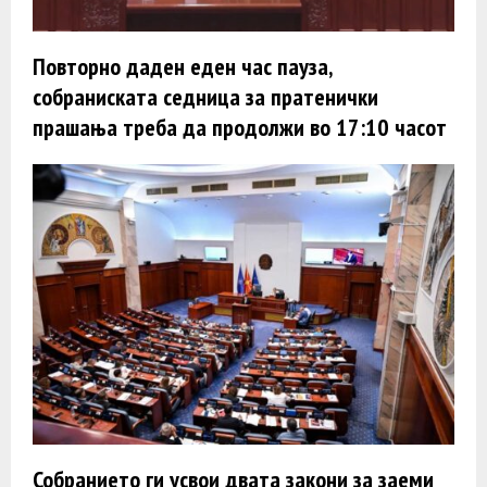
Повторно даден еден час пауза,
собраниската седница за пратенички
прашања треба да продолжи во 17:10 часот
Собранието ги усвои двата закони за заеми