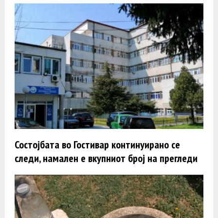
Состојбата во Гостивар континуирано се
следи, намален e вкупниот број на прегледи