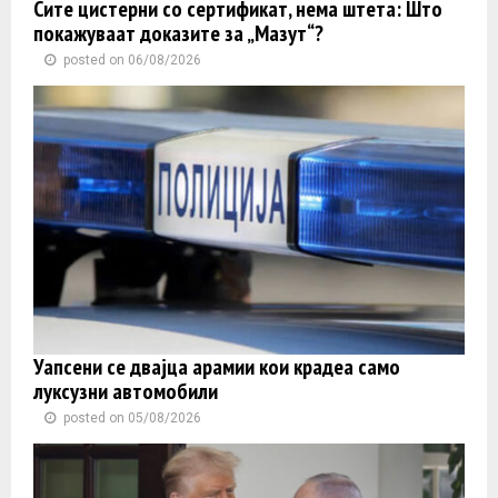
Сите цистерни со сертификат, нема штета: Што
покажуваат доказите за „Мазут“?
posted on 06/08/2026
Уапсени се двајца арамии кои крадеа само
луксузни автомобили
posted on 05/08/2026