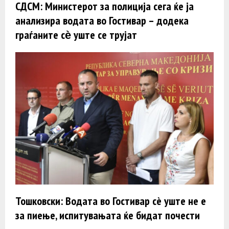
СДСМ: Министерот за полиција сега ќе ја
анализира водата во Гостивар – додека
граѓаните сѐ уште се трујат
Тошковски: Водата во Гостивар сè уште не е
за пиење, испитувањата ќе бидат почести