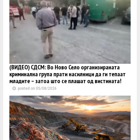
(ВИДЕО) СДСМ: Во Ново Село организираната
криминална група прати насилници да ги тепаат
младите – затоа што се плашат од вистината!
posted on 05/08/2026