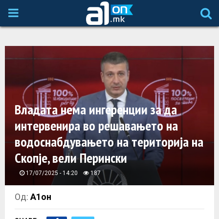
P
R
I
M
Владата нема ингеренции за да
A
интервенира во решавањето на
водоснабдувањето на територија на
R
Скопје, вели Перински
Y
17/07/2025 - 14:20
187
M
Од:
А1он