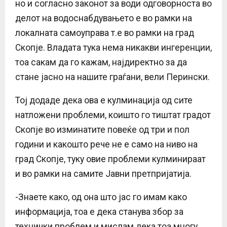
но и согласно законот за води одговорноста во
делот на водоснабдувањето е во рамки на
локалната самоуправа т.е во рамки на град
Скопје. Владата тука нема никакви ингеренции,
тоа сакам да го кажам, најдиректно за да
стане јасно на нашите граѓани, вели Перински.
Тој додаде дека ова е кулминација од сите
натложени проблеми, коишто го тиштат градот
Скопје во изминатите повеќе од три и пол
години и какошто рече не е само на ниво на
град Скопје, туку овие проблеми кулминираат
и во рамки на самите Јавни претпријатија.
-Знаете како, од она што јас го имам како
информација, тоа е дека станува збор за
технички проблем и мислам дека тоа многу