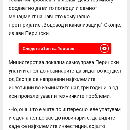
соодветно да ви го потврди и самиот
менаџмент на Јавното комунално
претпријатие „Водовод и канализација“-Скопје,
изјави Перински.
Следете a1on на Youtube
Министерот за локална самоуправа Перински
упати и апел до новинарите да видат во кој дел
од Скопје се направени најголемите
инвстиции во изминатите над три години, а од
кои произлегуваат и техничките проблеми.
-Но, она што е уште по интересно, еве упатувам
и еден апел до вас до новинарите, да видите
каде се најголемите инвестиции, којшто