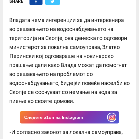
SHARE
E
N
Владата нема ингеренции за да интервенира
во решавањето на водоснабдувањето на
U
територија на Скопје, ова денеска го одговори
министерот за локална самоуправа, Златко
Перински кој одговараше на новинарско
прашање дали како Влада можат да помогнат
во решавањето на проблемот со
водоснабдувањето, бидејќи повеќе населби во
Скопје се соочуваат со немање на вода за
пиење во своите домови.
Следете a1on на Instagram
-И согласно законот за локална самоуправа,