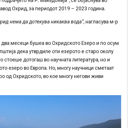
подрачјето на Р. Македонија“
, се објаснува во
авод Охрид, за периодот 2019 – 2023 година.
хрид нема да дотекува никаква вода“
, нагласува м-р
 два месеци бушеа во Охридското Езеро и по осум
општија дека утврдиле оти езерото е старо околу
о стоеше дотогаш во научната литература, но и
рото езеро во Европа. Но, многу научници сметаат
ро од Охридското, во кое многу негови живи