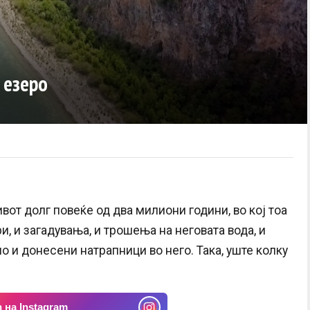
 езеро
от долг повеќе од два милиони години, во кој тоа
, и загадувања, и трошења на неговата вода, и
но и донесени натрапници во него. Така, уште колку
 на Instagram