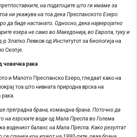
претпоставките, на податоците што ги имаме за
 тоа ни укажува на тоа дека Преспанското Езеро
о да биде настанато. Односно, дека најверојатно
рите езера не само во Македонија, во Европа, туку и
 д-р Златко Левков од Институтот за биологија на
о Скопје.
д човечка рака
ото и Малото Преспанско Езеро, гледаат како на
 покрај тоа што нивната природна врска на
 рака.
ше преградна брана, командна брана. Поточно да
о на езрските води од Мала Преспа во Голема
ржа водениот баланс на Мала Преспа. Како резултат
се случија кон крајот на 1990-тите, оваа брана