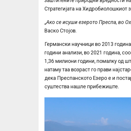
заштитените природни вредности на 
Стратегијата на Хидробиолошкиот з
„
Aко се исуши езерото Преспа, во О
Васко Стојов.
Германски научници во 2013 година
години анализи, во 2021 година, со
1,36 милиони години, помалку од шт
натаму таа возраст го прави најста
дека Преспанското Езеро е и поста
суштества нашле прибежиште.