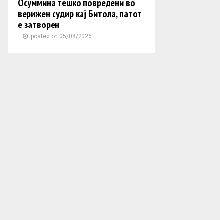
Осуммина тешко повредени во
верижен судир кај Битола, патот
е затворен
posted on 05/08/2026