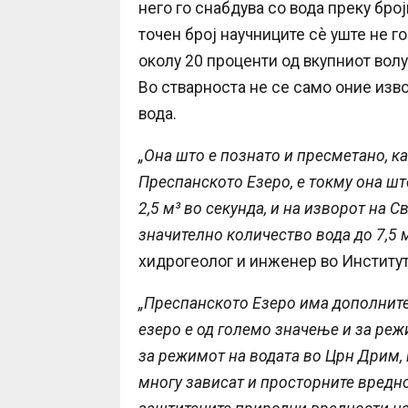
него го снабдува со вода преку бро
точен број научниците сѐ уште не г
околу 20 проценти од вкупниот вол
Во стварноста не се само оние изво
вода.
„Она што е познато и пресметано, к
Преспанското Езеро, е токму она што
2,5 м³ во секунда, и на изворот на 
значително количество вода до 7,5 м
хидрогеолог и инженер во Институт
„Преспанското Езеро има дополните
езеро е од големо значење и за реж
за режимот на водата во Црн Дрим, к
многу зависат и просторните вредно