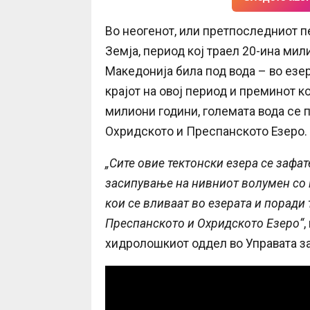
Во неогенот, или претпоследниот п
Земја, период кој траел 20-ина мил
Македонија била под вода – во езе
крајот на овој период и преминот к
милиони години, големата вода се 
Охридското и Преспанското Езеро.
„Сите овие тектонски езера се зафат
засипување на нивниот волумен со н
кои се вливаат во езерата и поради 
Преспанското и Охридското Езеро“
,
хидролошкиот оддел во Управата з