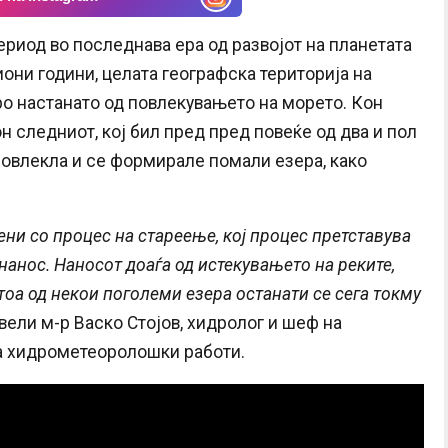
ериод во последнава ера од развојот на планетата
иони години, целата географска територија на
ро настанато од повлекувањето на морето. Кон
он следниот, кој бил пред пред повеќе од два и пол
повлекла и се формирале помали езера, како
ени со процес на стареење, кој процес претставува
анос. Наносот доаѓа од истекувањето на реките,
тоа од некои поголеми езера останати се сега токму
 вели м-р Васко Стојов, хидролог и шеф на
а хидрометеоролошки работи.