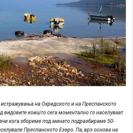
 истражувања на Охридското и на Преспанското
од видовите коишто сега моментално го населуваат
начи кога збориме под минато подразбираме 50-
аселувале Преспанското Езеро. Па, врз основа на