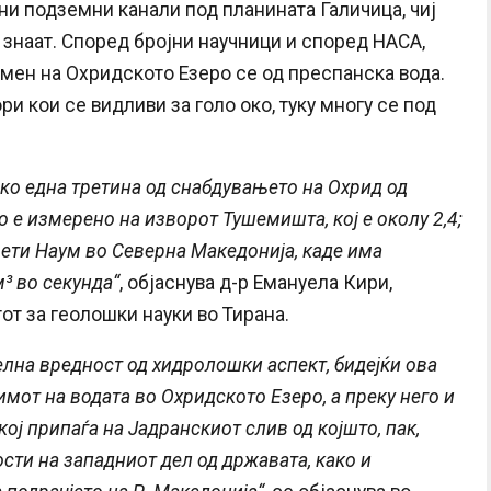
јни подземни канали под планината Галичица, чиј
о знаат. Според бројни научници и според НАСА,
умен на Охридското Езеро се од преспанска вода.
ри кои се видливи за голо око, туку многу се под
ако една третина од снабдувањето на Охрид од
 е измерено на изворот Тушемиштa, кој е околу 2,4;
Свети Наум во Северна Македонија, каде има
³ во секунда“
, објаснува д-р Емануела Кири,
от за геолошки науки во Тирана.
лна вредност од хидролошки аспект, бидејќи ова
имот на водата во Охридското Езеро, а преку него и
ој припаѓа на Јадранскиот слив од којшто, пак,
сти на западниот дел од државата, како и