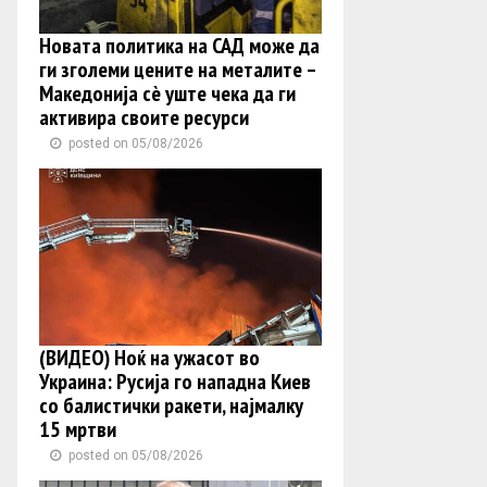
Новата политика на САД може да
ги зголеми цените на металите –
Македонија сè уште чека да ги
активира своите ресурси
posted on 05/08/2026
(ВИДЕО) Ноќ на ужасот во
Украина: Русија го нападна Киев
со балистички ракети, најмалку
15 мртви
posted on 05/08/2026