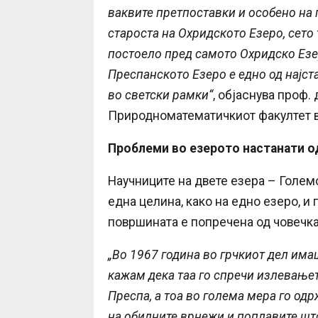
ваквите претпоставки и особено на 
староста на Охридското Езеро, сето
постоело пред самото Охридско Езер
Преспанското Езеро е едно од најста
во светски рамки“
, објаснува проф.
Природноматематичкиот факултет в
Проблеми во езерото настанати о
Научниците на двете езера – Голем
една целина, како на едно езеро, и
површината е попречена од човечка
„Во 1967 година во грчкиот дел има
кажам дека таа го спречи излевањет
Преспа, а тоа во голема мера го од
на обилните врнежи и поплавите што 