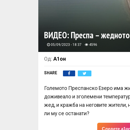
ВИДЕО: Преспа – жедното
05/09/2023 - 18:37
4596
Од:
А1он
SHARE
Големото Преспанско Езеро има жив
доживеало и зголемени температури
жед, и кражба на неговите жители, 
ли му се останати?
Следете a1on