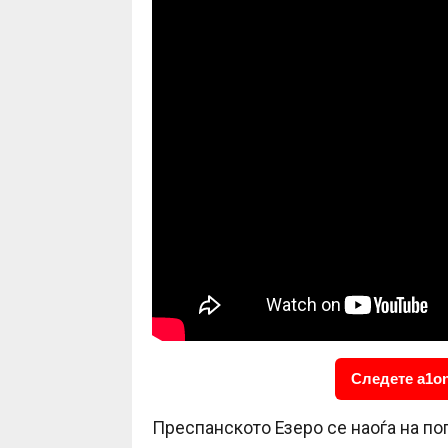
Следете a1on
Преспанското Езеро се наоѓа на п