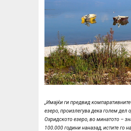
„Имајќи ги предвид компаративните
езеро, произлегува дека голем дел 
Охридското езеро, во минатото – з
100.000 години наназад, истите го н