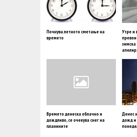
Почнува летното сметање на
Утре и 
времето
превои 
зимска 
апелир
Времето денеска облачно и
Денес и
дождливо, се очекува снег на
дожд и
планините
понеде