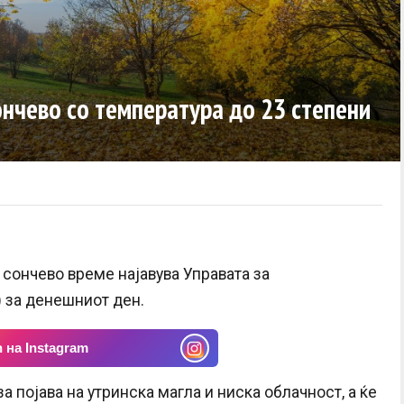
ончево со температура до 23 степени
 сончево време најавува Управата за
 за денешниот ден.
 на Instagram
а појава на утринска магла и ниска облачност, а ќе