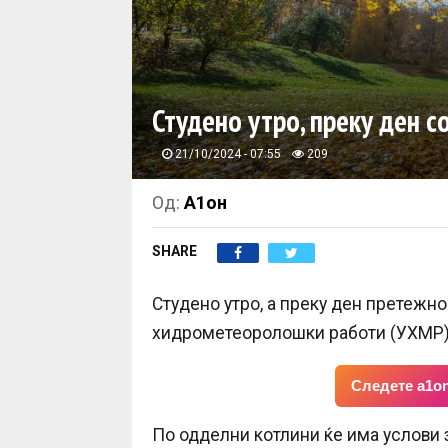
Студено утро, преку ден с
21/10/2024 - 07:55
209
Од:
А1он
SHARE
Студено утро, а преку ден претежно
хидрометеоролошки работи (УХМР)
Следете a1on
По одделни котлини ќе има услови з