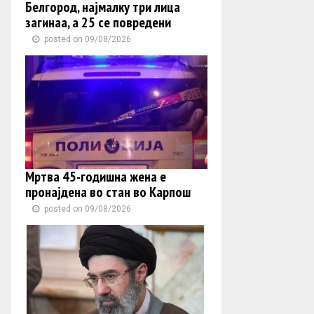
Белгород, најмалку три лица
загинаа, а 25 се повредени
posted on 09/08/2026
Мртва 45-годишна жена е
пронајдена во стан во Карпош
posted on 09/08/2026