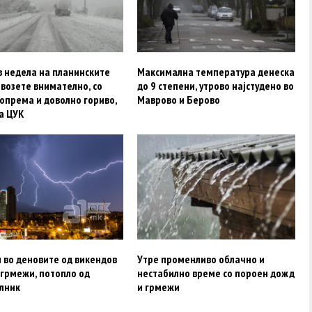
в недела на планинските
Максимална температура денеска
возете внимателно, со
до 9 степени, утрово најстудено во
опрема и доволно гориво,
Маврово и Берово
а ЦУК
 во деновите од викендов
Утре променливо облачно и
 грмежи, потопло од
нестабилно време со пороен дожд
лник
и грмежи