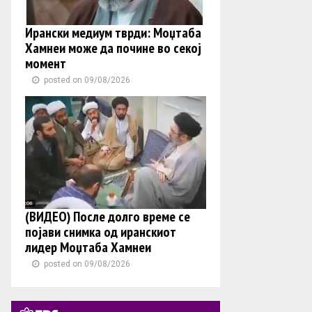
Ирански медиум тврди: Моџтаба
Хамнеи може да почине во секој
момент
posted on 09/08/2026
(ВИДЕО) После долго време се
појави снимка од иранскиот
лидер Моџтаба Хамнеи
posted on 09/08/2026