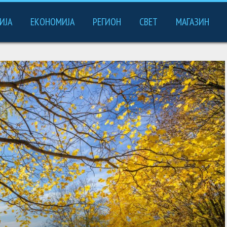
ИЈА
ЕКОНОМИЈА
РЕГИОН
СВЕТ
МАГАЗИН