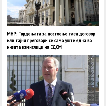
МНР: Тврдењата за постоење таен договор
или тајни преговори се само уште една во
низата измислици на СДСМ