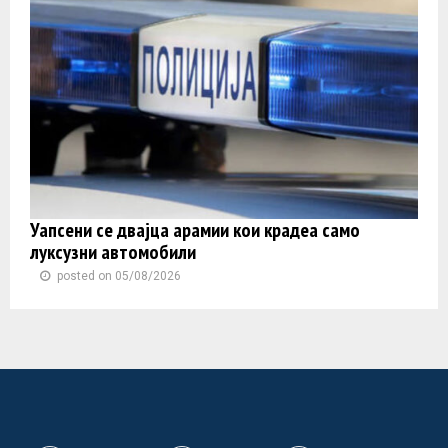
Уапсени се двајца арамии кои крадеа само
луксузни автомобили
posted on 05/08/2026