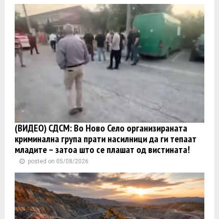
(ВИДЕО) СДСМ: Во Ново Село организираната
криминална група прати насилници да ги тепаат
младите – затоа што се плашат од вистината!
posted on 05/08/2026