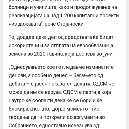
болници и училишта, како и продолжување на
реализацијата на над 1.200 капитални проекти
низ државата“, рече Стојаноски.
Тој додаде дека дел од средствата ќе бидат
искористени и за отплата на еврообврзница
земена во 2020 година, која доспева во јуни.
„Однесувањето кое го гледавме изминатите
денови, а особено денес – бегањето од
дебата – е јасен показател дека на СДСМ не
може да им се верува. СДСМ е партија која
наутро ќе соопшти дека ќе се бори и ќе
блокира, а кога ќе дојде моментот тие
тврдења да ги поткрепи со аргументи во
Собранието, едноставно исчезнува од