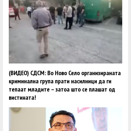
(ВИДЕО) СДСМ: Во Ново Село организираната
криминална група прати насилници да ги
тепаат младите – затоа што се плашат од
вистината!