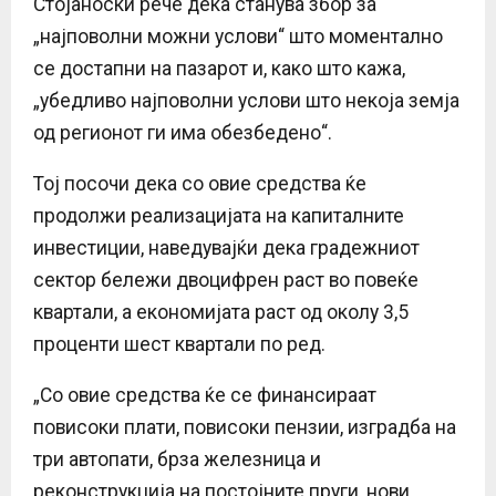
Стојаноски рече дека станува збор за
„најповолни можни услови“ што моментално
се достапни на пазарот и, како што кажа,
„убедливо најповолни услови што некоја земја
од регионот ги има обезбедено“.
Тој посочи дека со овие средства ќе
продолжи реализацијата на капиталните
инвестиции, наведувајќи дека градежниот
сектор бележи двоцифрен раст во повеќе
квартали, а економијата раст од околу 3,5
проценти шест квартали по ред.
„Со овие средства ќе се финансираат
повисоки плати, повисоки пензии, изградба на
три автопати, брза железница и
реконструкција на постојните пруги, нови