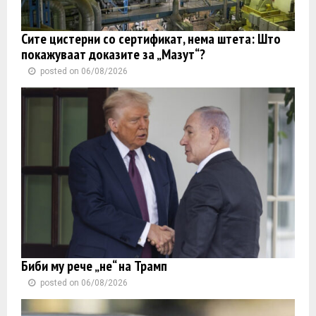
Сите цистерни со сертификат, нема штета: Што
покажуваат доказите за „Мазут“?
posted on 06/08/2026
Биби му рече „не“ на Трамп
posted on 06/08/2026