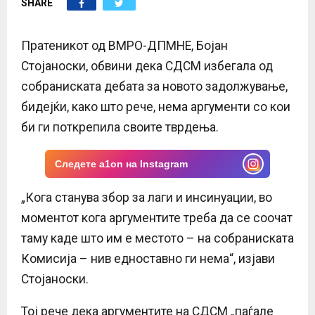
SHARE
E
N
Пратеникот од ВМРО-ДПМНЕ, Бојан
Стојаноски, обвини дека СДСМ избегала од
U
собраниската дебата за новото задолжување,
бидејќи, како што рече, нема аргументи со кои
би ги поткрепила своите тврдења.
Следете a1on на Instagram
„Кога станува збор за лаги и инсинуации, во
моментот кога аргументите треба да се соочат
таму каде што им е местото – на собраниската
Комисија – нив едноставно ги нема“, изјави
Стојаноски.
Тој рече дека аргументите на СДСМ „паѓале