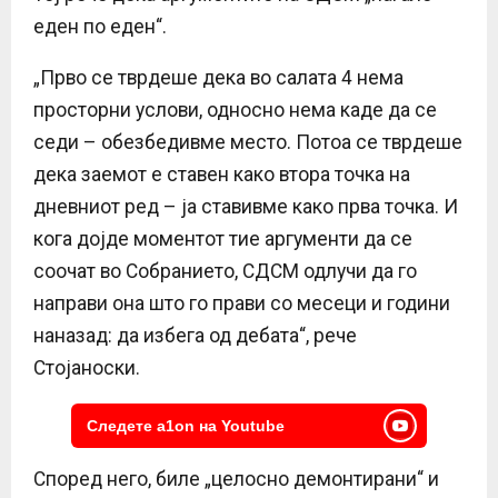
еден по еден“.
„Прво се тврдеше дека во салата 4 нема
просторни услови, односно нема каде да се
седи – обезбедивме место. Потоа се тврдеше
дека заемот е ставен како втора точка на
дневниот ред – ја ставивме како прва точка. И
кога дојде моментот тие аргументи да се
соочат во Собранието, СДСМ одлучи да го
направи она што го прави со месеци и години
наназад: да избега од дебата“, рече
Стојаноски.
Следете a1on на Youtube
Според него, биле „целосно демонтирани“ и