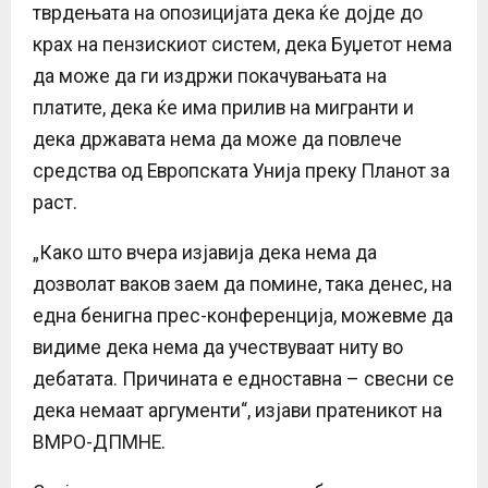
тврдењата на опозицијата дека ќе дојде до
крах на пензискиот систем, дека Буџетот нема
да може да ги издржи покачувањата на
платите, дека ќе има прилив на мигранти и
дека државата нема да може да повлече
средства од Европската Унија преку Планот за
раст.
„Како што вчера изјавија дека нема да
дозволат ваков заем да помине, така денес, на
една бенигна прес-конференција, можевме да
видиме дека нема да учествуваат ниту во
дебатата. Причината е едноставна – свесни се
дека немаат аргументи“, изјави пратеникот на
ВМРО-ДПМНЕ.