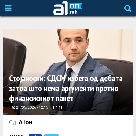
P
R
I
M
A
Стојаноски: СДСМ избега од дебата
затоа што нема аргументи против
R
финансискиот пакет
Y
21/05/2026 - 12:15
141
M
Од:
А1он