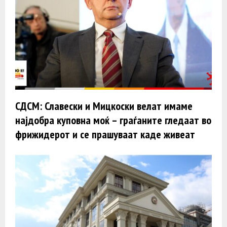
СДСМ: Славески и Мицкоски велат имаме
најдобра куповна моќ – граѓаните гледаат во
фрижидерот и се прашуваат каде живеат