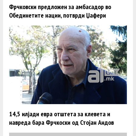
Фрчковски предложен за амбасадор во
Обединетите нации, потврди Џафери
14,5 илјади евра отштета за клевета и
навреда бара Фрчкоски од Стојан Андов