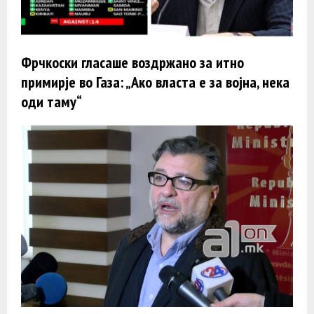
Фрчкоски гласаше воздржано за итно
примирје во Газа: „Ако власта е за војна, нека
оди таму“