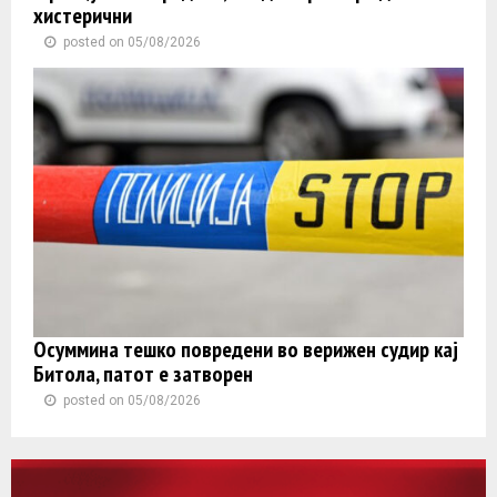
хистерични
posted on 05/08/2026
Осуммина тешко повредени во верижен судир кај
Битола, патот е затворен
posted on 05/08/2026