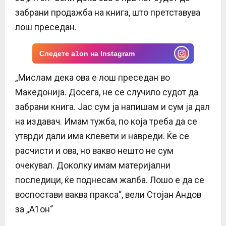
E
забрани продажба на книга, што претставува
лош преседан.
N
Следете a1on на Instagram
U
„Мислам дека ова е лош преседан во
Македонија. Досега, не се случило судот да
забрани книга. Јас сум ја напишам и сум ја дал
на издавач. Имам тужба, по која треба да се
утврди дали има клевети и навреди. Ќе се
расчисти и ова, но вакво нешто не сум
очекувал. Доколку имам материјални
последици, ќе поднесам жалба. Лошо е да се
воспостави ваква пракса“, вели Стојан Андов
за „А1он“