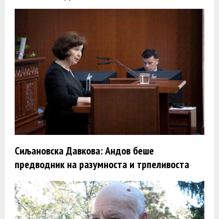
Сиљановска Давкова: Андов беше
предводник на разумноста и трпеливоста