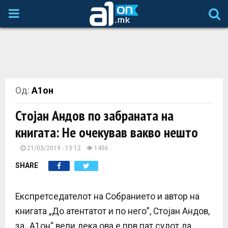
P
R
I
Од:
А1он
M
Стојан Андов по забраната на
A
книгата: Не очекував вакво нешто
R
21/03/2019 - 13:12
1456
SHARE
Y
Експретседателот на Собранието и автор на
M
книгата „До атентатот и по него”, Стојан Андов,
за „А1он“ вели дека ова е прв пат судот да