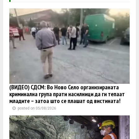
(ВИДЕО) СДСМ: Во Ново Село организираната
криминална група прати насилници да ги тепаат
младите – затоа што се плашат од вистината!
posted on 05/08/2026