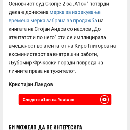
Oсновниот суд Скопје 2 за „А1он“ потврди
дека е донесена
мерка за изрекување
времена мерка забрана за продажба
на
книгата на Стојан Андов со наслов „До
атентатот и по него” оти се имплицирала
вмешаност во атентатот на Киро Глигоров на
ексминистерот за внатрешни работи,
Љубомир Фрчкоски поради повреда на
личните права на тужителот.
Кристијан Ландов
Следете a1on на Youtube
БИ МОЖЕЛО ДА ВЕ ИНТЕРЕСИРА