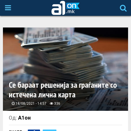
P
R
I
M
A
Се бараат решенија за граѓаните со
R
истечена лична карта
Y
18/08/2021 - 14:57
336
M
Од:
А1он