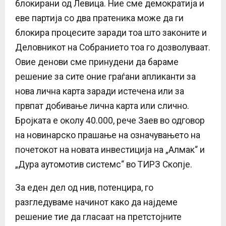
блокирани од Левица. Ние сме демократија и
еве партија со два пратеника може да ги
блокира процесите заради тоа што законите и
Деловникот на Собранието тоа го дозволуваат.
Овие денови сме принудени да бараме
решение за сите оние граѓани апликанти за
нова лична карта заради истечена или за
првпат добивање лична карта или слично.
Бројката е околу 40.000, рече Заев во одговор
на новинарско прашање на означувањето на
почетокот на новата инвестиција на „Алмак“ и
„Дура аутомотив системс“ во ТИРЗ Скопје.
За еден дел од нив, потенцира, го
разгледуваме начинот како да најдеме
решение тие да гласаат на претстојните