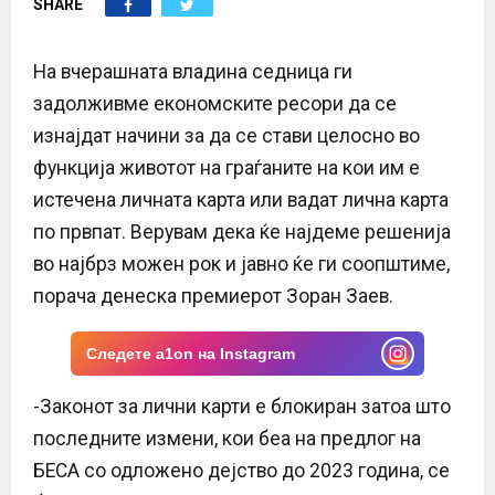
SHARE
E
N
На вчерашната владина седница ги
задолживме економските ресори да се
U
изнајдат начини за да се стави целосно во
функција животот на граѓаните на кои им е
истечена личната карта или вадат лична карта
по првпат. Верувам дека ќе најдеме решенија
во најбрз можен рок и јавно ќе ги соопштиме,
порача денеска премиерот Зоран Заев.
Следете a1on на Instagram
-Законот за лични карти е блокиран затоа што
последните измени, кои беа на предлог на
БЕСА со одложено дејство до 2023 година, се