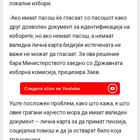
локални избори.
-Ако имаат пасош ќе гласаат со пасошот како
друг дозволен документ за идентификација на
изборите, но ако немаат пасош, а немаат
валидна лична карта бидејќи истечената не
важи не можат да гласаат. За ова решение
бара Министерството заедно со Државната
изборна комисија, прецизира Заев.
Следете a1on на Youtube
Уште посложен проблем, како што кажа, е што
овие граѓани најчесто мора да имаат валиден
документ – лична карта за да примат пензија,
социјална помош и да ја остварат било која
трансакција.