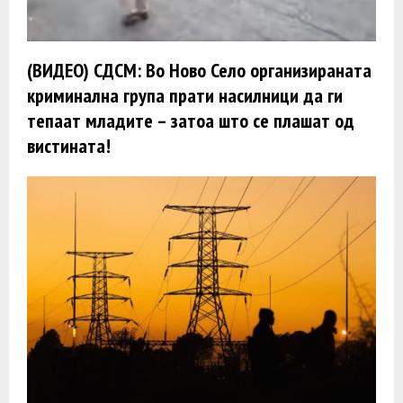
(ВИДЕО) СДСМ: Во Ново Село организираната
криминална група прати насилници да ги
тепаат младите – затоа што се плашат од
вистината!