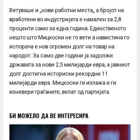
Ветуваше и „нови работни места„ а бројот на
вработени во индустријата е намален за 2,8
проценти само за една година. Единственото
нешто што Мицкоски не го вети а навистина го
испорача е нов огромен долг на товар на
народот. За само две години ја задолжи
државата за нови 2,5 милијарди евра, а јавниот
долг достигна историски рекордни 11
милијарди евра. Мицкоски ги излажа и ги
изневери граѓаните, велат од партијата.
БИ МОЖЕЛО ДА ВЕ ИНТЕРЕСИРА