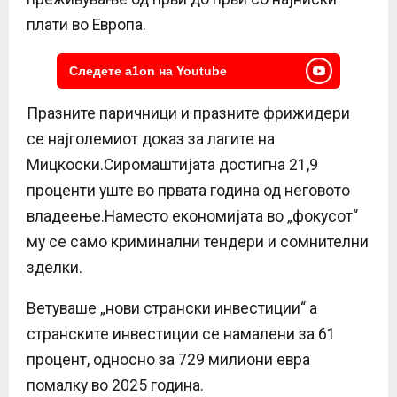
плати во Европа.
Следете a1on на Youtube
Празните паричници и празните фрижидери
се најголемиот доказ за лагите на
Мицкоски.Сиромаштијата достигна 21,9
проценти уште во првата година од неговото
владеење.Наместо економијата во „фокусот“
му се само криминални тендери и сомнителни
зделки.
Ветуваше „нови странски инвестиции“ а
странските инвестиции се намалени за 61
процент, односно за 729 милиони евра
помалку во 2025 година.