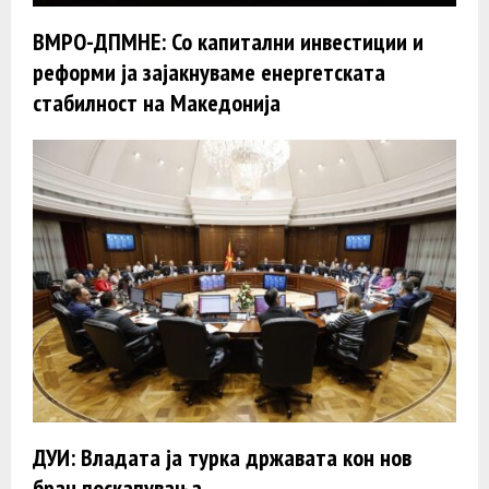
ВМРО-ДПМНЕ: Со капитални инвестиции и
реформи ја зајакнуваме енергетската
стабилност на Македонија
ДУИ: Владата ја турка државата кон нов
бран поскапувања