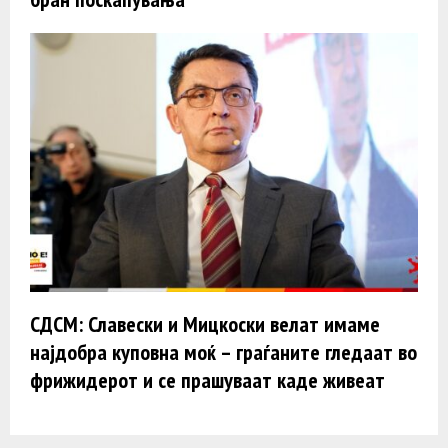
СДСМ: Славески и Мицкоски велат имаме
најдобра куповна моќ – граѓаните гледаат во
фрижидерот и се прашуваат каде живеат