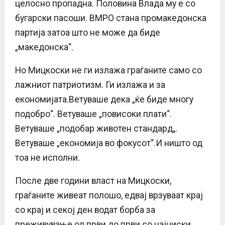
целосно пропадна. Половина Влада му е со
бугарски пасоши. ВМРО стана промакедонска
партија затоа што не може да биде
„македонска“.
Но Мицкоски не ги излажа граѓаните само со
лажниот патриотизм. Ги излажа и за
економијата.Ветуваше дека „ќе биде многу
подобро“. Ветуваше „повисоки плати“.
Ветуваше „подобар животен стандард„.
Ветуваше „економија во фокусот“.И ништо од
тоа не исполни.
После две години власт на Мицкоски,
граѓаните живеат полошо, едвај врзуваат крај
со крај и секој ден водат борба за
преживување од први до први со најниски