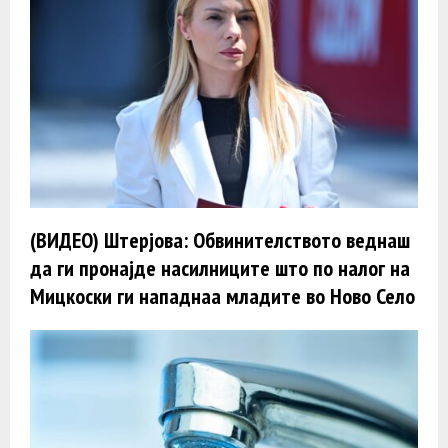
(ВИДЕО) Штерјова: Обвинителството веднаш
да ги пронајде насилниците што по налог на
Мицкоски ги нападнаа младите во Ново Село