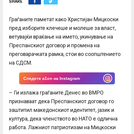
SHARE
E
N
Граѓаните паметат како Христијан Мицкоски
пред изборите клечеше и молеше за власт,
U
ветувајќи враќање на името, укинување на
Преспанскиот договор и промена на
преговарачката рамка, стои во соопштението
на СДСМ.
Следете a1on на Instagram
– Ги излажа граѓаните.Денес во ВМРО
признаваат дека Преспанскиот договор го
заштитил македонскиот идентитет, јазик и
култура, дека членството во НАТО е одлична
работа. Лажниот патриотизам на Мицкоски