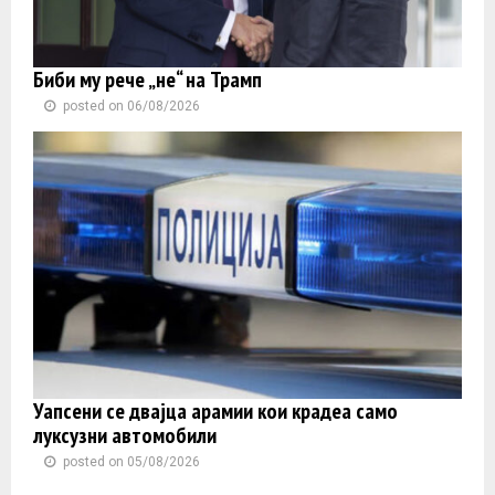
Биби му рече „не“ на Трамп
posted on 06/08/2026
Уапсени се двајца арамии кои крадеа само
луксузни автомобили
posted on 05/08/2026