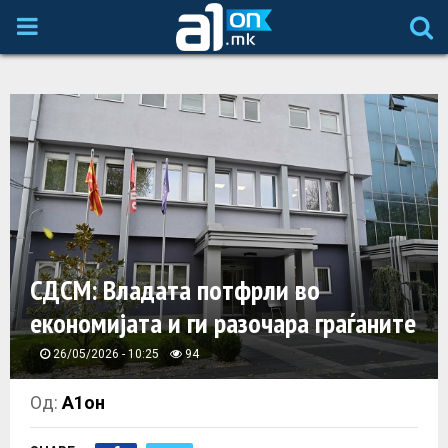
P
R
I
M
A
СДСМ: Владата потфрли во
R
економијата и ги разочара граѓаните
Y
26/05/2026 - 10:25
94
M
Од:
А1он