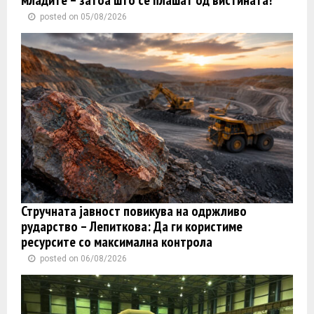
младите – затоа што се плашат од вистината!
posted on 05/08/2026
Стручната јавност повикува на одржливо
рударство – Лепиткова: Да ги користиме
ресурсите со максимална контрола
posted on 06/08/2026