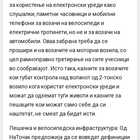
за користење на електронски уреди како
слушалки, паметни часовници и мобилни
телефони за возачи на велосипеди и
електрични тротинети, но не и за возачи на
автомобили. Оваа забрана треба да се
прошири и на возачите на моторни возила, со
цел рамноправно третирање на сите учесници
во сообраќајот. Исто така, казните за возачите
кои губат контрола над воланот од 2-тонско
возило кога користат електронски уреди и
можат да одземат туѓи животи и казните за
пешаците кои можат само себе да си
наштетат, не смеат да бидат исти.
Пешачка и велосипедска инфраструктура: Од
НаТочак предложија да се воведат дефиниции