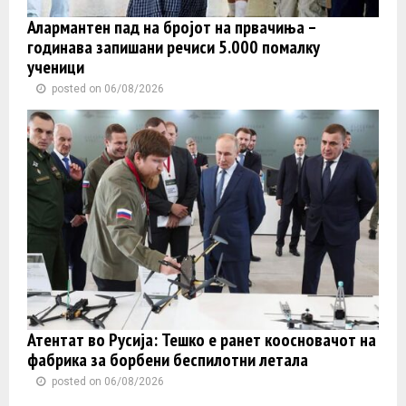
Алармантен пад на бројот на првачиња –
годинава запишани речиси 5.000 помалку
ученици
posted on 06/08/2026
Атентат во Русија: Тешко е ранет коосновачот на
фабрика за борбени беспилотни летала
posted on 06/08/2026