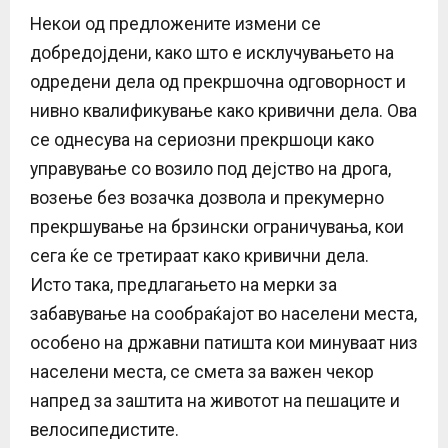
Некои од предложените измени се
добредојдени, како што е исклучувањето на
одредени дела од прекршочна одговорност и
нивно квалификување како кривични дела. Ова
се однесува на сериозни прекршоци како
управување со возило под дејство на дрога,
возење без возачка дозвола и прекумерно
прекршување на брзински ограничувања, кои
сега ќе се третираат како кривични дела.
Исто така, предлагањето на мерки за
забавување на сообраќајот во населени места,
особено на државни патишта кои минуваат низ
населени места, се смета за важен чекор
напред за заштита на животот на пешаците и
велосипедистите.