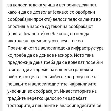
за велосипедска улица и велосипедски пат,
како и да се дозволат (секако со одобрени
сообраќајни проекти) велосипедски ленти во
спротивна насока од текот на сообраќајот
(contra flow ленти) во Законот, со цел да
настане навремено усогласување со
Правилникот за велосипедска инфраструктура
кој треба да се донесе наскоро. Исто така
предложија дека треба да се воведат посебни
стандарди за време на вршење градежни
работи, со цел да се избегне загрозување на
пешаците и велосипедистите, најранливите
учесници во сообраќајот. Инвеститорите на
градбите неретко целосно ги зафаќаат
тротоарите, а пешаците и велосипедистите се