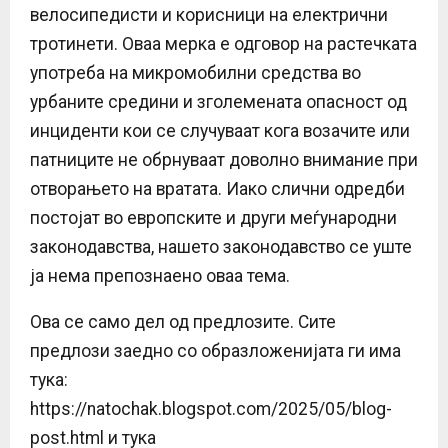
велосипедисти и корисници на електрични
тротинети. Оваа мерка е одговор на растечката
употреба на микромобилни средства во
урбаните средини и зголемената опасност од
инциденти кои се случуваат кога возачите или
патниците не обрнуваат доволно внимание при
отворањето на вратата. Иако слични одредби
постојат во европските и други меѓународни
законодавства, нашето законодавство се уште
ја нема препознаено оваа тема.
Ова се само дел од предлозите. Сите
предлози заедно со образложенијата ги има
тука:
https://natochak.blogspot.com/2025/05/blog-
post.html и тука