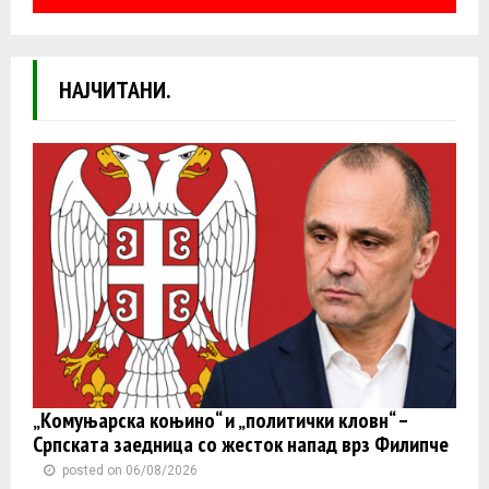
НАЈЧИТАНИ.
„Комуњарска коњино“ и „политички кловн“ –
Српската заедница со жесток напад врз Филипче
posted on 06/08/2026