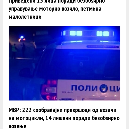
Приведени 15 лица поради безобѕирно
управување моторно возило, петмина
малолетници
МВР: 222 сообраќајни прекршоци од возачи
на мотоцикли, 14 лишени поради безобѕирно
возење