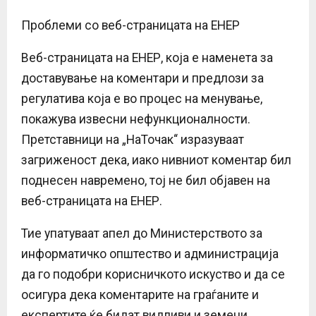
Проблеми со веб-страницата на ЕНЕР
Веб-страницата на ЕНЕР, која е наменета за
доставување на коментари и предлози за
регулатива која е во процес на менување,
покажува извесни нефункционалности.
Претставници на „НаТочак“ изразуваат
загриженост дека, иако нивниот коментар бил
поднесен навремено, тој не бил објавен на
веб-страницата на ЕНЕР.
Тие упатуваат апел до Министерството за
информатичко општество и администрација
да го подобри корисничкото искуство и да се
осигура дека коментарите на граѓаните и
експертите ќе бидат видливи и земени