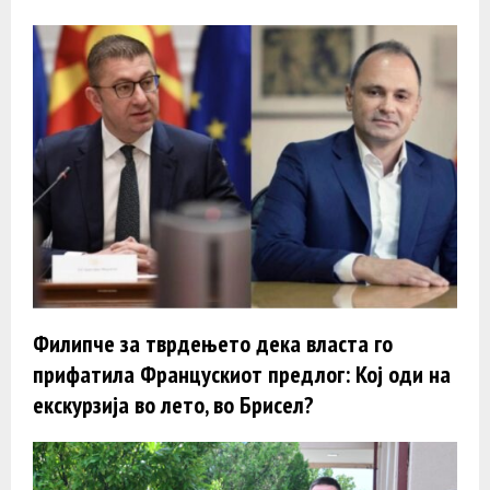
Филипче за тврдењето дека власта го
прифатила Францускиот предлог: Кој оди на
екскурзија во лето, во Брисел?