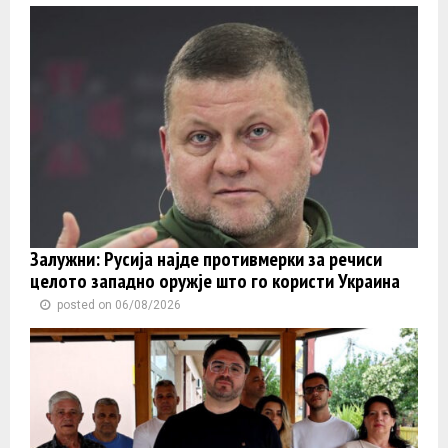
Залужни: Русија најде противмерки за речиси
целото западно оружје што го користи Украина
posted on 06/08/2026