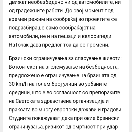
движат необезбедено ни од автомобилите, ни
од градежните работи. До овој момент под
времен режим на сообраќај во проектите се
подразбираше само сообраќајот на
автомобили, не и на пешаци и велосипеди.
НаТочак дава предлог тоа да се промени.
Брзински ограничувања за спасување животи:
Во контекст на зголемување на безбедноста,
предложено е ограничување на брзината од
30 km/h на голем број улици во урбаните
средини, што е во согласност со препораките
на Светската здравствена организација и
праксата во многу европски држави и градови.
Студиите покажуваат дека при овие брзински
ограничувања, ризикот од смртност при удар