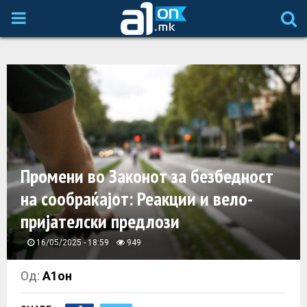
P
R
I
M
A
Промени во Законот за безбедност
на сообраќајот: Реакции и вело-
R
пријателски предлози
Y
16/05/2025 - 18:59
949
M
Од:
А1он