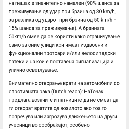
на пешак е значително намален (90% шанса за
преживување од удар при брзина од 30 km/h,
за разлика од ударот при брзина од 50 km/h –
15% шанса за преживување). А брзината
50km/h смее да се користи како ограничување
само за оние улици кои имаат издвоени и
функционални тротоари и/или велосипедски
патеки и на кои е поставена сигнализација и
улично осветлување.
Внимателно отворање врати на автомобили со
спротивната рака (Dutch reach): НаТочак
предлага возачите и патниците да не смеат да
ги отворат вратите од возилото ако тоа го
попречува или загрозува движењето на други
учесници во сообраќајот, особено