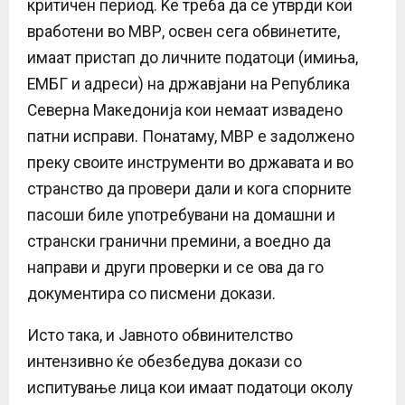
критичен период. Ќе треба да се утврди кои
вработени во МВР, освен сега обвинетите,
имаат пристап до личните податоци (имиња,
ЕМБГ и адреси) на државјани на Република
Северна Македонија кои немаат извадено
патни исправи. Понатаму, МВР е задолжено
преку своите инструменти во државата и во
странство да провери дали и кога спорните
пасоши биле употребувани на домашни и
странски гранични премини, а воедно да
направи и други проверки и се ова да го
документира со писмени докази.
Исто така, и Јавното обвинителство
интензивно ќе обезбедува докази со
испитување лица кои имаат податоци околу