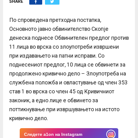
SHARE
E
N
По спроведена претходна постапка,
Основното јавно обвинителство Скопје
U
денеска поднесе Обвинителен предлог против
11 лица во врска со злоупотреби извршени
при издавањето на патни исправи. Со
поднесениот предлог, 10 лица се обвинети за
продолжено кривично дело – Злоупотреба на
службена положба и овластување од член 353
став 1 во врска со член 45 од Кривичниот
законик, а едно лице е обвинето за
поттикнување при извршувањето на истото
кривично дело.
Следете a1on на Instagram