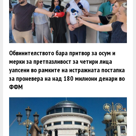
Обвинителството бара притвор за осум и
мерки за претпазливост за четири лица
уапсени во рамките на истражната постапка
за проневера на над 180 милиони денари во
ФФМ