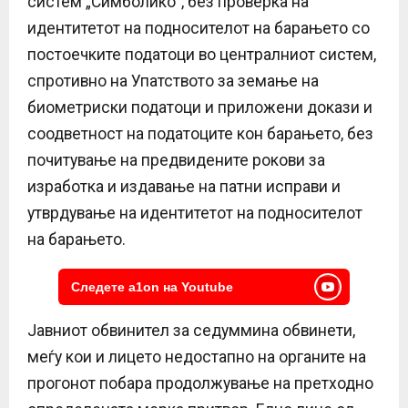
систем „Симболико“, без проверка на
идентитетот на подносителот на барањето со
постоечките податоци во централниот систем,
спротивно на Упатството за земање на
биометриски податоци и приложени докази и
соодветност на податоците кон барањето, без
почитување на предвидените рокови за
изработка и издавање на патни исправи и
утврдување на идентитетот на подносителот
на барањето.
Следете a1on на Youtube
Јавниот обвинител за седуммина обвинети,
меѓу кои и лицето недостапно на органите на
прогонот побара продолжување на претходно