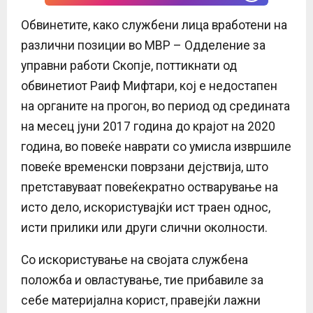
Обвинетите, како службени лица вработени на
различни позиции во МВР – Одделение за
управни работи Скопје, поттикнати од
обвинетиот Раиф Мифтари, кој е недостапен
на органите на прогон, во период од средината
на месец јуни 2017 година до крајот на 2020
година, во повеќе наврати со умисла извршиле
повеќе временски поврзани дејствија, што
претставуваат повеќекратно остварување на
исто дело, искористувајќи ист траен однос,
исти прилики или други слични околности.
Со искористување на својата службена
положба и овластување, тие прибавиле за
себе материјална корист, правејќи лажни