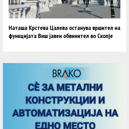
Наташа Крстева Цалева останува вршител на
функцијата Виш јавен обвинител во Скопје