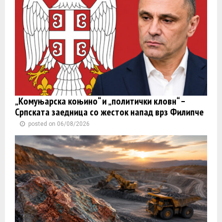
„Комуњарска коњино“ и „политички кловн“ –
Српската заедница со жесток напад врз Филипче
posted on 06/08/2026