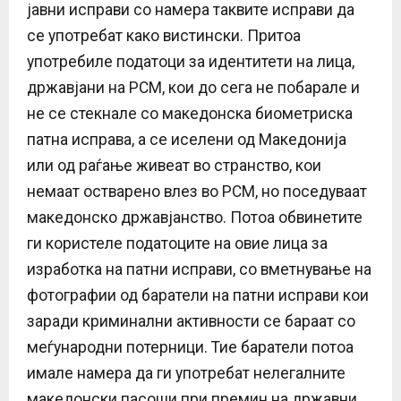
јавни исправи со намера таквите исправи да
се употребат како вистински. Притоа
употребиле податоци за идентитети на лица,
државјани на РСМ, кои до сега не побарале и
не се стекнале со македонска биометриска
патна исправа, а се иселени од Македонија
или од раѓање живеат во странство, кои
немаат остварено влез во РСМ, но поседуваат
македонско државјанство. Потоа обвинетите
ги користеле податоците на овие лица за
изработка на патни исправи, со вметнување на
фотографии од баратели на патни исправи кои
заради криминални активности се бараат со
меѓународни потерници. Тие баратели потоа
имале намера да ги употребат нелегалните
македонски пасоши при премин на државни