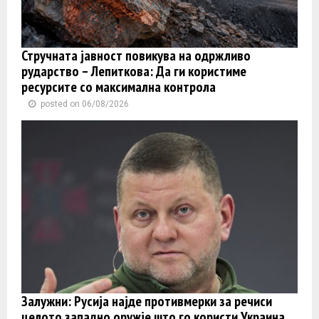
Стручната јавност повикува на одржливо
рударство – Лепиткова: Да ги користиме
ресурсите со максимална контрола
posted on 06/08/2026
Залужни: Русија најде противмерки за речиси
целото западно оружје што го користи Украина