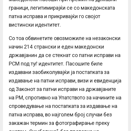
граници, легитимирајќи се со македонската
патна исправа и прикривајќи го својот
вистински идентитет.
Со тоа обвинетите овозможиле на незаконски
начин 214 странски и еден македонски
државјанин да се стекнат со патни исправи на
РСМ под туѓ идентитет. Пасошите биле
издавани заобиколувајќи ја постапката за
издавање на патни исправи, визи и евиденција
од Законот за патни исправи на државјаните
на РМ, спротивно на Упатството за начините на
спроведување на постапката за издавање на
патна исправа, во најголем број случаи без
закажан термин за фотографирање преку