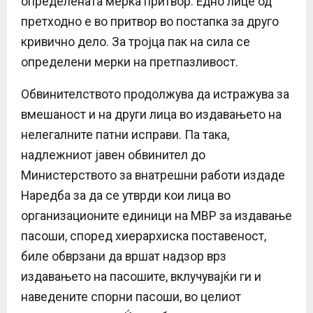
определената мерка притвор. Едно лице од
претходно е во притвор во постапка за друго
кривично дело. За тројца пак на сила се
определени мерки на претпазливост.
Обвинителството продолжува да истражува за
вмешаност и на други лица во издавањето на
нелегалните патни исправи. Па така,
надлежниот јавен обвинител до
Министерството за внатрешни работи издаде
Наредба за да се утврди кои лица во
организационите единици на МВР за издавање
пасоши, според хиерархиска поставеност,
биле обврзани да вршат надзор врз
издавањето на пасошите, вклучувајќи ги и
наведените спорни пaсоши, во целиот