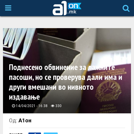
P
R
I
M
Поднесено обвинение за лажните
A
пасоши, но се проверува дали има и
други вмешани во нивното
R
издавање
Y
14/04/2021 - 16:38
330
M
Од:
А1он