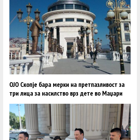
ОЈО Скопје бара мерки на претпазливост за
три лица за насилство врз дете во Маџари