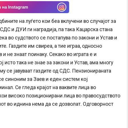
 на Instagram
дбините на луѓето кои беа вклучени во случајот за
 СДС и ДУИ ги наградија, па така Кацарска стана
ека во судството се постапува по закони и Устав и
те. Газдите им свиреа, а тие играа, односно
и не знаат поинаку. Секако во играта е и
 исто така не знае за закони и Устав, ама многу
му се јавуваат газдите од СДС. Пензионираната
се синоним за Заев и еден систем кој
нал. Се гледа крајот на ваквите лица во
 кои високо позиционирани лица во правосудството
нот во иднина нема да се дозволат. Одговорност