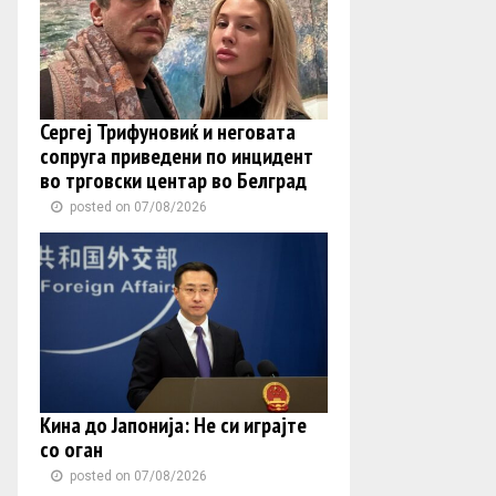
Сергеј Трифуновиќ и неговата
сопруга приведени по инцидент
во трговски центар во Белград
posted on 07/08/2026
Кина до Јапонија: Не си играјте
со оган
posted on 07/08/2026