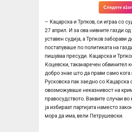
Следете a1on
– Кацарска и Трпков, си играа со су
27 април. И за ова нивните газди од
уставен судија, а Трпков заборави д
постапуваше по политиката на газди
пишуваа пресуди. Кацарска и Трпков 
Коцевски, таканаречен обвинител кој
добро знае што да прави само кога 
Русковска пак заедно со Кацарска 
овозможуваше неказнивост на крими
правосудството. Ваквите случаи во
ја избираат партијата наместо зако
мора да има, вели Петрушевски.