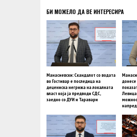
БИ МОЖЕЛО ДА ВЕ ИНТЕРЕСИРА
Манасиевски: Скандалот со водата
Манасие
во Гостивар е последица на
донесе
децениска негрижа на локалната
показат
власт која ја предводи СДС,
Левица 
заедно со ДУИ и Таравари
можнос
напред