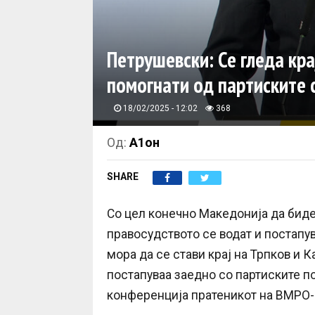
Петрушевски: Се гледа кра
помогнати од партиските с
18/02/2025 - 12:02
368
Од:
А1он
SHARE
Со цел конечно Македонија да биде
правосудството се водат и постапув
мора да се стави крај на Трпков и 
постапуваа заедно со партиските п
конференција пратеникот на ВМРО