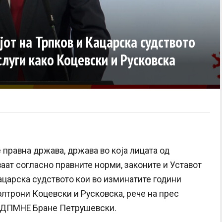
јот на Трпков и Кацарска судството
луги како Коцевски и Русковска
 правна држава, држава во која лицата од
аат согласно правните норми, законите и Уставот
Кацарска судството кои во изминатите години
олтрони Коцевски и Русковска, рече на прес
-ДПМНЕ Бране Петрушевски.