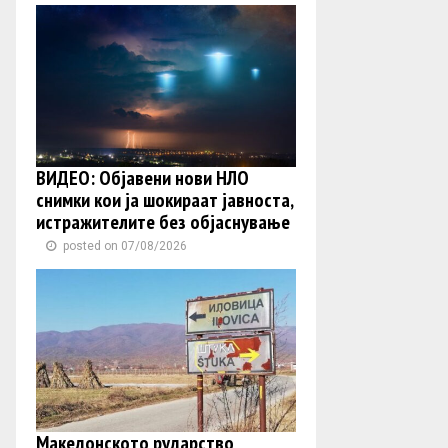
ВИДЕО: Објавени нови НЛО
снимки кои ја шокираат јавноста,
истражителите без објаснување
posted on 07/08/2026
Македонското рударство