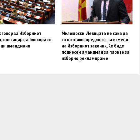
оговор за Изборниот
Милошоски: Левицата не сака да
, опозицијата блокира со
го потпише предлогот за измени
ици амандмани
на Изборниот законик, ќе биде
поднесен амандман за парите за
изборно рекламирање