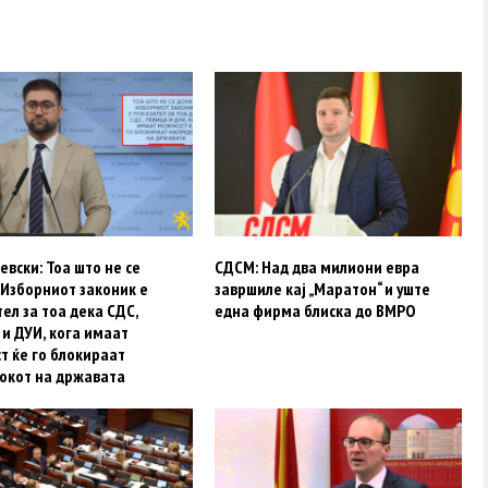
вски: Тоа што не се
СДСМ: Над два милиони евра
 Изборниот законик е
завршиле кај „Маратон“ и уште
ел за тоа дека СДС,
една фирма блиска до ВМРО
и ДУИ, кога имаат
т ќе го блокираат
окот на државата