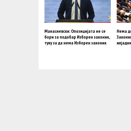
Манасиевски: Опозицијата не се
Нема д
бори за подобар Изборен законик,
Законик
туку за да нема Изборен законик
илјадн