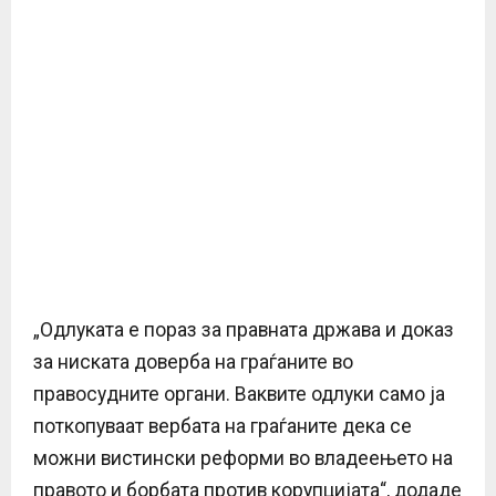
„Одлуката е пораз за правната држава и доказ
за ниската доверба на граѓаните во
правосудните органи. Ваквите одлуки само ја
поткопуваат вербата на граѓаните дека се
можни вистински реформи во владеењето на
правото и борбата против корупцијата“, додаде