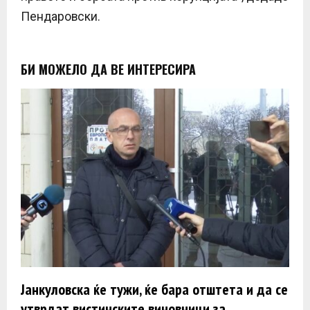
Пендаровски.
БИ МОЖЕЛО ДА ВЕ ИНТЕРЕСИРА
Јанкуловска ќе тужи, ќе бара отштета и да се
утврдат вистинските виновници за