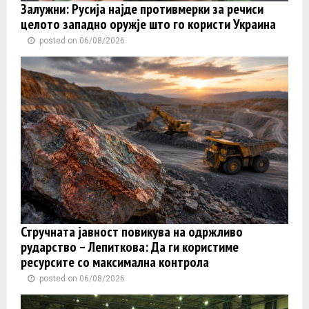
Залужни: Русија најде противмерки за речиси
целото западно оружје што го користи Украина
posted on 06/08/2026
Стручната јавност повикува на одржливо
рударство – Лепиткова: Да ги користиме
ресурсите со максимална контрола
posted on 06/08/2026