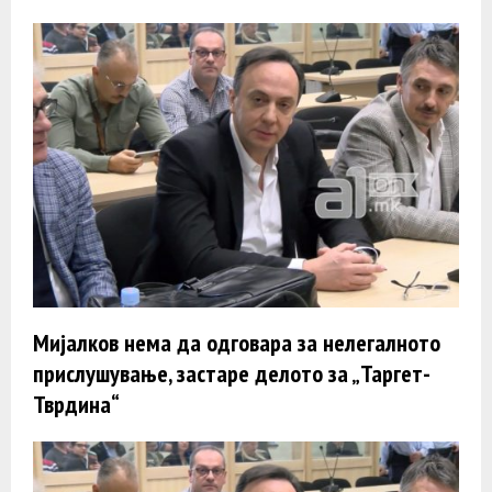
Мијалков нема да одговара за нелегалното
прислушување, застаре делото за „Таргет-
Тврдина“