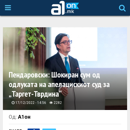
P
R
I
M
A
Пендаровски: Шокиран сум од
одлуката на апелацискиот суд за
R
„Таргет-Тврдина“
Y
17/12/2022 - 14:56
2282
M
Од:
А1он