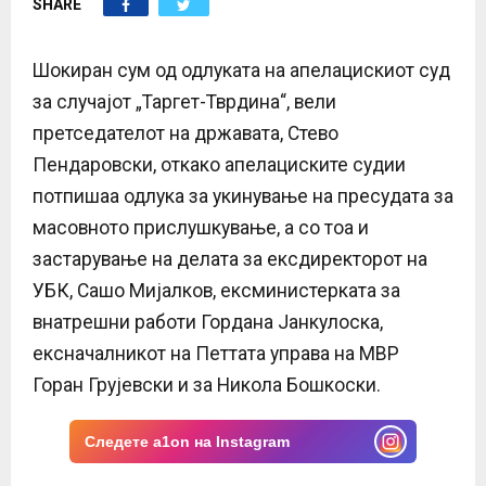
SHARE
E
N
Шокиран сум од одлуката на апелацискиот суд
за случајот „Таргет-Тврдина“, вели
U
претседателот на државата, Стево
Пендаровски, откако апелациските судии
потпишаа одлука за укинување на пресудата за
масовното прислушкување, а со тоа и
застарување на делата за ексдиректорот на
УБК, Сашо Мијалков, ексминистерката за
внатрешни работи Гордана Јанкулоска,
ексначалникот на Петтата управа на МВР
Горан Грујевски и за Никола Бошкоски.
Следете a1on на Instagram