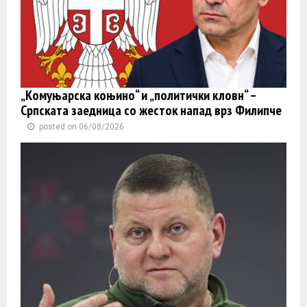
„Комуњарска коњино“ и „политички кловн“ –
Српската заедница со жесток напад врз Филипче
posted on 06/08/2026