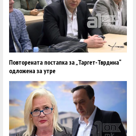
Повторената постапка за „Таргет-Тврдина“
одложена за утре