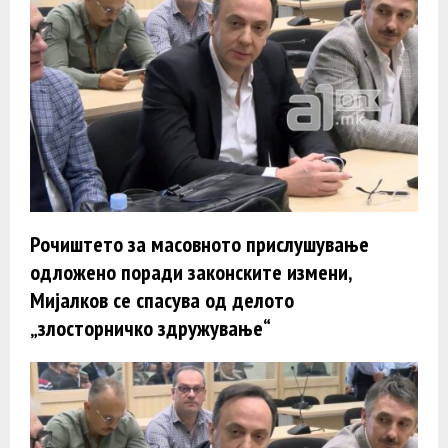
Рочиштето за масовното прислушување
одложенo поради законските измени,
Мијалков се спасува од делото
„злосторничко здружување“