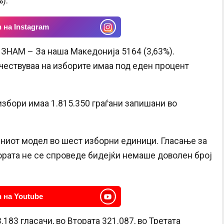
).
 на Instagram
 ЗНАМ – За наша Македонија 5164 (3,63%).
учествуваа на изборите имаа под еден процент
избори имаа 1.815.350 граѓани запишани во
ниот модел во шест изборни единици. Гласање за
ората не се спроведе бидејќи немаше доволен број
 на Youtube
183 гласачи, во Втората 321.087, во Третата