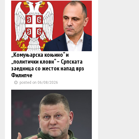
„Комуњарска коњино“ и
„политички кловн“ – Српската
заедница со жесток напад врз
Филипче
posted on 06/08/2026