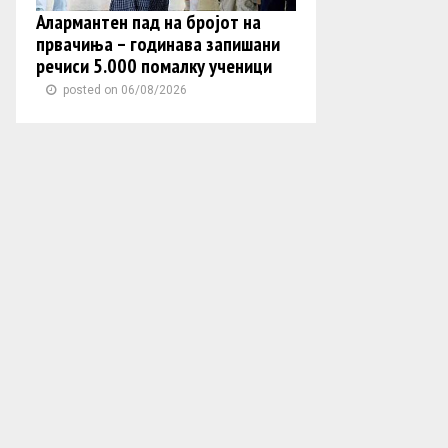
Алармантен пад на бројот на
првачиња – годинава запишани
речиси 5.000 помалку ученици
posted on 06/08/2026