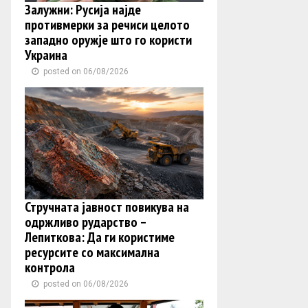
Залужни: Русија најде
противмерки за речиси целото
западно оружје што го користи
Украина
posted on 06/08/2026
Стручната јавност повикува на
одржливо рударство –
Лепиткова: Да ги користиме
ресурсите со максимална
контрола
posted on 06/08/2026