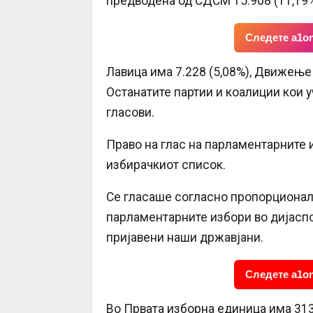
предводена од СДСМ 15.908 (11,19%
Следете a1on
Лавица има 7.228 (5,08%), Движење
Останатите партии и коалиции кои 
гласови.
Право на глас на парламентарните 
избирачкиот список.
Се гласаше согласно пропорционал
парламентарните избори во дијасп
пријавени наши државјани.
Следете a1on
Во Првата изборна единица има 313.