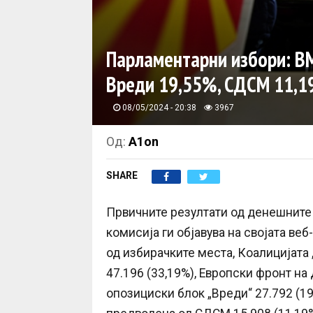
Парламентарни избори: В
Вреди 19,55%, СДСМ 11,1
08/05/2024 - 20:38
3967
Од:
A1on
SHARE
Првичните резултати од денешните
комисија ги објавува на својата ве
од избирачките места, Коалицијат
47.196 (33,19%), Европски фронт на
опозициски блок „Вреди“ 27.792 (19