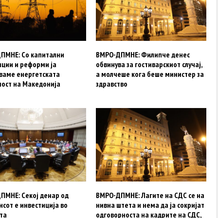
ПМНЕ: Со капитални
ВМРО-ДПМНЕ: Филипче денес
иции и реформи ја
обвинува за гостиварскиот случај,
уваме енергетската
а молчеше кога беше министер за
ност на Македонија
здравство
ПМНЕ: Секој денар од
ВМРО-ДПМНЕ: Лагите на СДС се на
сот е инвестиција во
нивна штета и нема да ја сокријат
та
одговорноста на кадрите на СДС,