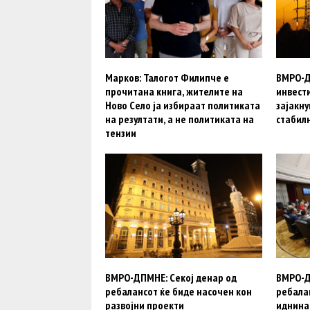
Марков: Талогот Филипче е
ВМРО-Д
прочитана книга, жителите на
инвест
Ново Село ја избираат политиката
зајакн
на резултати, а не политиката на
стабил
тензии
ВМРО-ДПМНЕ: Секој денар од
ВМРО-Д
ребалансот ќе биде насочен кон
ребалан
развојни проекти
иднина