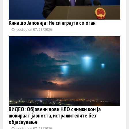
Кина до Јапонија: Не си играјте со оган
posted on 07/08/2026
ВИДЕО: Објавени нови НЛО снимки кои ја
шокираат јавноста, истражителите без
објаснување
posted on 07/08/2026