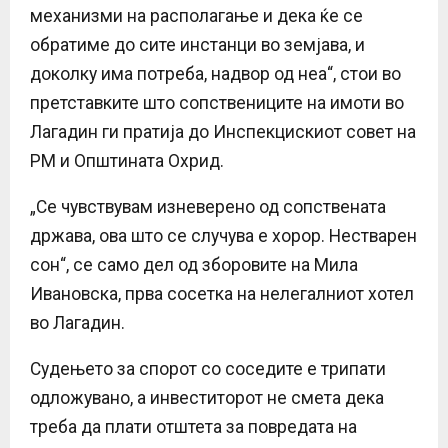
механизми на располагање и дека ќе се
обратиме до сите инстанци во земјава, и
доколку има потреба, надвор од неа“, стои во
претставките што сопствениците на имоти во
Лагадин ги пратија до Инспекцискиот совет на
РМ и Општината Охрид.
„Се чувствувам изневерено од сопствената
држава, ова што се случува е хорор. Нестварен
сон“, се само дел од зборовите на Мила
Ивановска, прва сосетка на нелегалниот хотел
во Лагадин.
Судењето за спорот со соседите е трипати
одложувано, а инвеститорот не смета дека
треба да плати отштета за повредата на