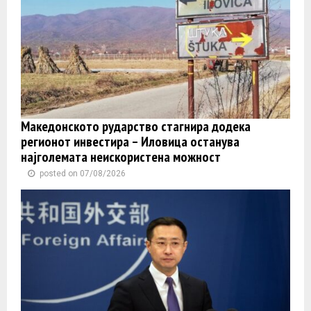
Македонското рударство стагнира додека
регионот инвестира – Иловица останува
најголемата неискористена можност
posted on 07/08/2026