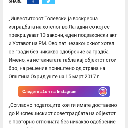
SHARE
E
N
„Инвеститорот Толевски ја воскресна
изградбата на хотелот во Лагадин со кој се
U
прекршуваат 13 закони, еден подзаконски акт
и Уставот на РМ. Овојпат незаконскиот хотел
се гради без никакво одобрение за градба.
Имено, на истакнатата табла кај објектот стои
број на решение поништено од страна на
Општина Охрид уште на 15 март 2017 г.
Следете a1on на Instagram
„Согласно податоците кои ги имате доставено
до Инспекцискиот советградбата на објектот
е повторно отпочната без никакво одобрение