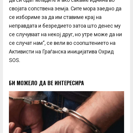
својата сопствена земја. Сите мора заедно да
се избориме за да им ставиме крај на
неправдата и безредието затоа што денес му
се случуваат на некој друг, но утре може да ни
се случат нам“, се вели во соопштението на
Активисти на Граѓанска иницијатива Охрид
ЅОЅ.
БИ МОЖЕЛО ДА ВЕ ИНТЕРЕСИРА