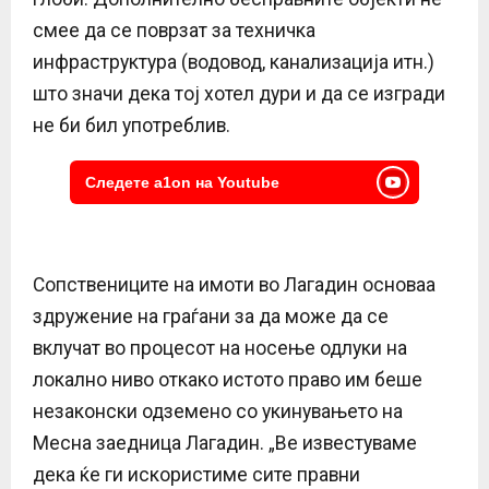
смее да се поврзат за техничка
инфраструктура (водовод, канализација итн.)
што значи дека тој хотел дури и да се изгради
не би бил употреблив.
Следете a1on на Youtube
Сопствениците на имоти во Лагадин основаа
здружение на граѓани за да може да се
вклучат во процесот на носење одлуки на
локално ниво откако истото право им беше
незаконски одземено со укинувањето на
Месна заедница Лагадин. „Ве известуваме
дека ќе ги искористиме сите правни