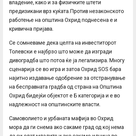
владение, како и за физичките штети
предизикани врз куќата.Против незаконското
работење на општина Охрид поднесена е и
кривична пријава.
Се сомневаме дека целта на инвеститорот
Толевски е најбрзо што може да изгради
дивоградба што потоа ќе ја легализира. Многу
сценарија се во игра и затоа Охрид ЅОЅ бара
најитно издавање одобрение за отстранување
на бесправната градба од страна на Општина
Охрид бидејќи објектот е Б категорија и е во
надлежност на општинските власти.
Самоволието и урбаната мафија во Охрид
мора да ги снема ако сакаме град од кој нема
да си одат младите и ако сакаме иднина во