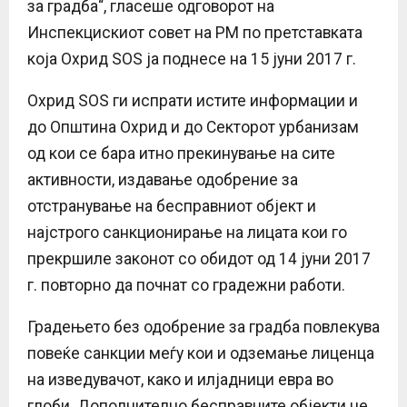
за градба“, гласеше одговорот на
Инспекцискиот совет на РМ по претставката
која Охрид ЅОЅ ја поднесе на 15 јуни 2017 г.
Охрид ЅОЅ ги испрати истите информации и
до Општина Охрид и до Секторот урбанизам
од кои се бара итно прекинување на сите
активности, издавање одобрение за
отстранување на бесправниот објект и
најстрого санкционирање на лицата кои го
прекршиле законот со обидот од 14 јуни 2017
г. повторно да почнат со градежни работи.
Градењето без одобрение за градба повлекува
повеќе санкции меѓу кои и одземање лиценца
на изведувачот, како и илјадници евра во
глоби. Дополнително бесправните објекти не