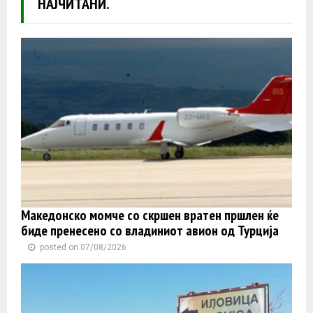
НАЈЧИТАНИ.
Македонско момче со скршен вратен пршлен ќе
биде пренесено со владиниот авион од Турција
posted on 07/08/2026