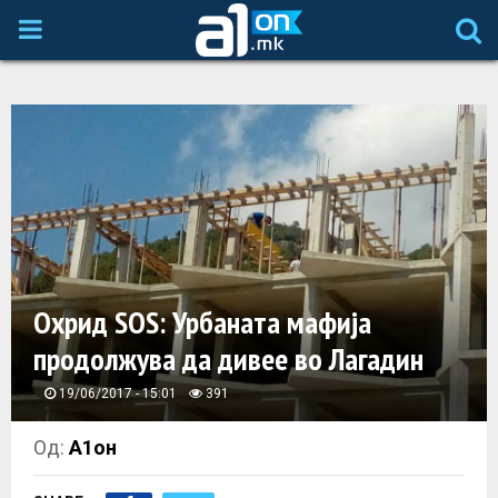
P
R
I
M
A
Охрид ЅОЅ: Урбаната мафија
R
продолжува да дивее во Лагадин
Y
19/06/2017 - 15:01
391
M
Од:
А1он