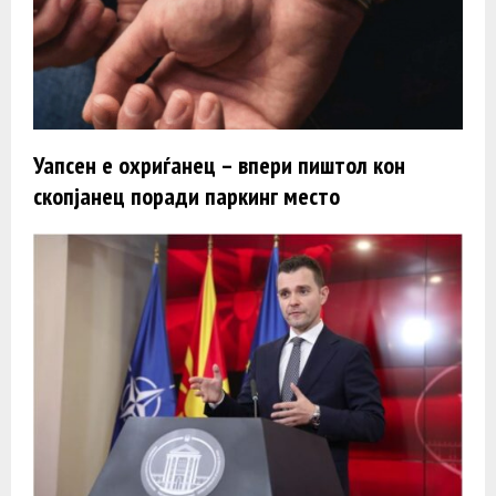
Уапсен е охриѓанец – впери пиштол кон
скопјанец поради паркинг место