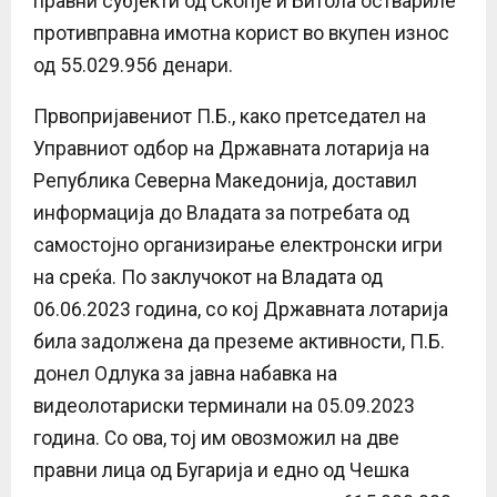
правни субјекти од Скопје и Битола оствариле
противправна имотна корист во вкупен износ
од 55.029.956 денари.
Првопријавениот П.Б., како претседател на
Управниот одбор на Државната лотарија на
Република Северна Македонија, доставил
информација до Владата за потребата од
самостојно организирање електронски игри
на среќа. По заклучокот на Владата од
06.06.2023 година, со кој Државната лотарија
била задолжена да преземе активности, П.Б.
донел Одлука за јавна набавка на
видеолотариски терминали на 05.09.2023
година. Со ова, тој им овозможил на две
правни лица од Бугарија и едно од Чешка