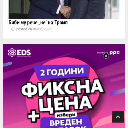
Биби му рече „не“ на Трамп
posted on 06/08/2026