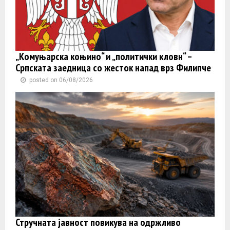
„Комуњарска коњино“ и „политички кловн“ –
Српската заедница со жесток напад врз Филипче
posted on 06/08/2026
Стручната јавност повикува на одржливо