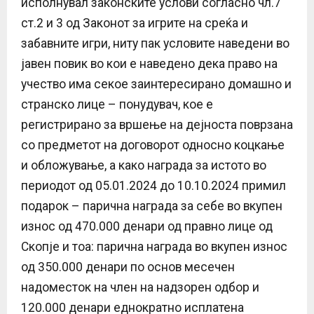
исполнувал законските услови согласно чл.7
ст.2 и 3 од Законот за игрите на среќа и
забавните игри, ниту пак условите наведени во
јавен повик во кои е наведено дека право на
учество има секое заинтересирано домашно и
странско лице – понудувач, кое е
регистрирано за вршење на дејноста поврзана
со предметот на договорот односно коцкање
и обложување, а како награда за истото во
периодот од 05.01.2024 до 10.10.2024 примил
подарок – парична награда за себе во вкупен
износ од 470.000 денари од правно лице од
Скопје и тоа: парична награда во вкупен износ
од 350.000 денари по основ месечен
надоместок на член на надзорен одбор и
120.000 денари еднократно исплатена