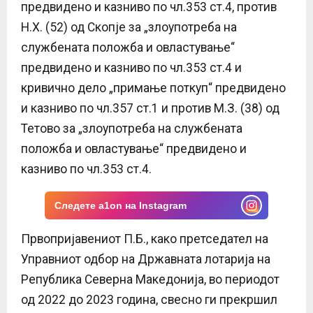
предвидено и казниво по чл.353 ст.4, против
Н.Х. (52) од Скопје за „злоупотреба на
службената положба и овластување“
предвидено и казниво по чл.353 ст.4 и
кривично дело „примање поткуп“ предвидено
и казниво по чл.357 ст.1 и против М.З. (38) од
Тетово за „злоупотреба на службената
положба и овластување“ предвидено и
казниво по чл.353 ст.4.
Следете a1on на Instagram
Првопријавениот П.Б., како претседател на
Управниот одбор на Државната лотарија на
Република Северна Македонија, во периодот
од 2022 до 2023 година, свесно ги прекршил