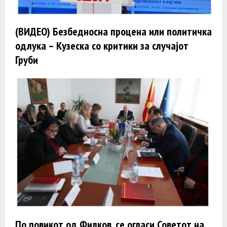
(ВИДЕО) Безбедносна процена или политичка
одлука – Кузеска со критики за случајот
Груби
По повикот од Филков, се огласи Советот на