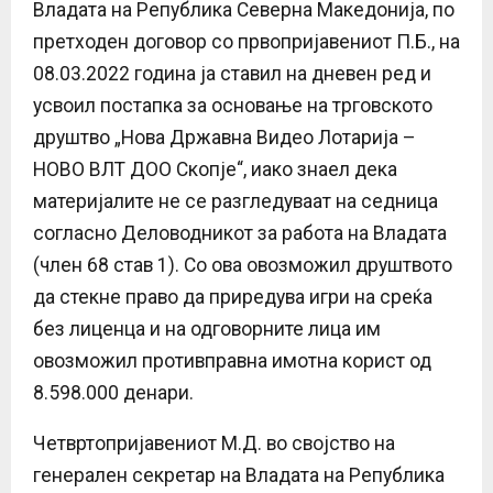
Владата на Република Северна Македонија, по
претходен договор со првопријавениот П.Б., на
08.03.2022 година ја ставил на дневен ред и
усвоил постапка за основање на трговското
друштво „Нова Државна Видео Лотарија –
НОВО ВЛТ ДОО Скопје“, иако знаел дека
материјалите не се разгледуваат на седница
согласно Деловодникот за работа на Владата
(член 68 став 1). Со ова овозможил друштвото
да стекне право да приредува игри на среќа
без лиценца и на одговорните лица им
овозможил противправна имотна корист од
8.598.000 денари.
Четвртопријавениот М.Д. во својство на
генерален секретар на Владата на Република