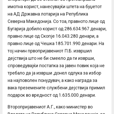
имотна корист, нанесувајќи штета на буџетот
на АД Државна лотарија на Република
Северна Македонија. Со тоа, правното лице од
Бугарија добило корист од 286.634.967 денари,
правно лице од Скопје 16.043.280 денари, а
правно лице од Чешка 185.701.990 денари. На
тој начин првопријавениот П.Б. извршил
дејствија што не би смеело да ги изврши,
спроведувајќи постапка за јавен повик која не
требало да ја изврши ,донел одлука за избор
на најповолен понудувач, а како награда за
вака преземените службени дејствија примил
подарок во вредност од 1.635.000 денари.
Второпријавениот А.Г., како министер во