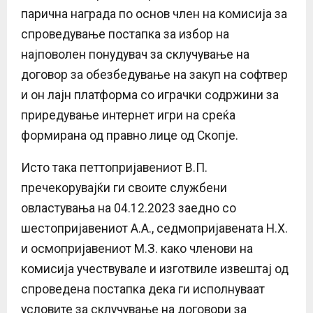
парична награда по основ член на комисија за
спроведување постапка за избор на
најповолен понудувач за склучување на
договор за обезбедување на закуп на софтвер
и он лајн платформа со играчки содржини за
приредување интернет игри на среќа
формирана од правно лице од Скопје.
Исто така петтопријавениот В.П.
пречекорувајќи ги своите службени
овластувања на 04.12.2023 заедно со
шестопријавениот А.А., седмопријавената Н.Х.
и осмопријавениот М.З. како членови на
комисија учествувале и изготвиле извештај од
спроведена постапка дека ги исполнуваат
условите за склучување на договори за