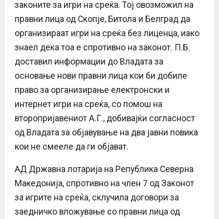
законите за игри на среќа. Тој овозможил на
правни лица од Скопје, Битола и Белград да
организираат игри на среќа без лиценца, иако
знаел дека тоа е спротивно на законот. П.Б.
доставил информации до Владата за
основање нови правни лица кои би добиле
право за организирање електронски и
интернет игри на среќа, со помош на
второпријавениот А.Г., добивајќи согласност
од Владата за објавување на два јавни повика
кои не смееле да ги објават.
АД Државна лотарија на Република Северна
Македонија, спротивно на член 7 од Законот
за игрите на среќа, склучила договори за
заедничко вложување со правни лица од