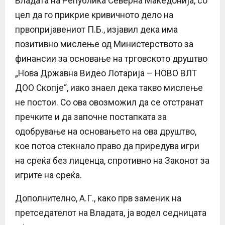
Владата на Република Северна Македонија, со
цел да го прикрие кривичното дело на
првопријавениот П.Б., изјавил дека има
позитивно мислење од Министерството за
финансии за основање на трговското друштво
„Нова Државна Видео Лотарија – НОВО ВЛТ
ДОО Скопје“, иако знаел дека такво мислење
не постои. Со ова овозможил да се отстранат
пречките и да започне постапката за
одобрување на основањето на ова друштво,
кое потоа стекнало право да приредува игри
на среќа без лиценца, спротивно на Законот за
игрите на среќа.
Дополнително, А.Г., како прв заменик на
претседателот на Владата, ја водел седницата