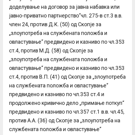
доделување на договор за јавнa набавкa или
јавно-приватно партнерство“чл. 275-в ст.3 в.в.
член 24, против Д.К. (50) од Скопје за
„злоупотреба на службената положба и
овластување“ предвидено и казниво по чл.353
ст.4, против М.Д. (58) од Скопје за
„злоупотреба на службената положба и
овластување“ предвидено и казниво по чл.353
ст.4, против В.П. (41) од Скопје за „злоупотреба
на службената положба и овластување“
предвидено и казниво по чл.353 ст.4 и
продолжено кривично дело „примање поткуп“
предвидено и казниво по чл.357 ст.1 в.в. чл.45,
против А.А. (36) од Скопје за „злоупотреба на
службената положба и овластување“