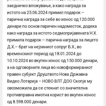
заедничко вложување, а како награда за
истото на 25.06.2024 примил подарок –
парична награда за себе во износ од 120.000
денари по основ паричен надоместок, додека
како награда за истото седмопријавената Н.Х.
примила подарок – парична награда за лицето
Д.Х.– брат на нејзиниот сопруг Б.Х., во
временскиот период од 18.01.2024 до
10.10.2024 во вкупен износ од 150.000 денари,
а на одговорните лица во новоформираниот
правен субјект Друштвото Нова Државна
Видео Лотарија – НОВО ВЛТ ДОО Скопје му
овозможила да се стекнат со значителна
противправна имотна корист во вкупен износ
од 8.598.000 денари.