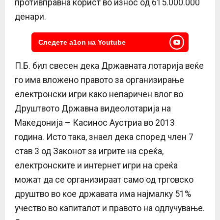
противправна корист во износ од 615.000.000
денари.
Следете a1on на Youtube
П.Б. бил свесен дека Државната лотарија веќе
го има вложено правото за организирање
електронски игри како непаричен влог во
Друштвото Државна видеолотарија на
Македонија – Касинос Аустриа во 2013
година. Исто така, знаел дека според член 7
став 3 од Законот за игрите на среќа,
електронските и интернет игри на среќа
можат да се организираат само од трговско
друштво во кое државата има најмалку 51%
учество во капиталот и правото на одлучување.