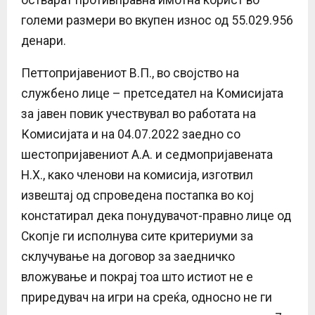
големи размери во вкупен износ од 55.029.956
денари.
Петтопријавениот В.П., во својство на
службено лице – претседател на Комисијата
за јавен повик учествувал во работата на
Комисијата и на 04.07.2022 заедно со
шестопријавениот А.А. и седмопријавената
Н.Х., како членови на комисија, изготвил
извештај од спроведена постапка во кој
констатирал дека понудувачот-правно лице од
Скопје ги исполнува сите критериуми за
склучување на договор за заедничко
вложување и покрај тоа што истиот не е
приредувач на игри на среќа, односно не ги