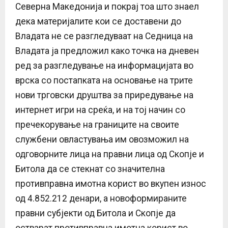
Северна Македонија и покрај тоа што знаел
дека материјалите кои се доставени до
Владата не се разгледуваат на Седница на
Владата ја предложил како точка на дневен
ред за разгледување на информацијата во
врска со постапката на основање на трите
нови трговски друштва за приредување на
интернет игри на среќа, и на тој начин со
пречекорување на границите на своите
службени овластувања им овозможил на
одговорните лица на правни лица од Скопје и
Битола да се стекнат со значителна
противправна имотна корист во вкупен износ
од 4.852.212 денари, а новоформираните
правни субјекти од Битола и Скопје да
остварат противправна имотна корист во