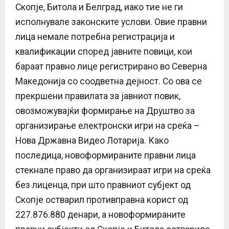
Скопје, Битола и Белград, иако тие не ги
исполнувале законските услови. Овие правни
лица немале потребна регистрација и
квалификации според јавните повици, кои
бараат правно лице регистрирано во Северна
Македонија со соодветна дејност. Со ова се
прекршени правилата за јавниот повик,
овозможувајќи формирање на Друштво за
организирање електронски игри на среќа –
Нова Државна Видео Лотарија. Како
последица, новоформираните правни лица
стекнале право да организираат игри на среќа
без лиценца, при што правниот субјект од
Скопје остварил противправна корист од
227.876.880 денари, а новоформираните