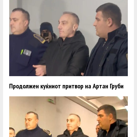
Продолжен куќниот притвор на Артан Груби