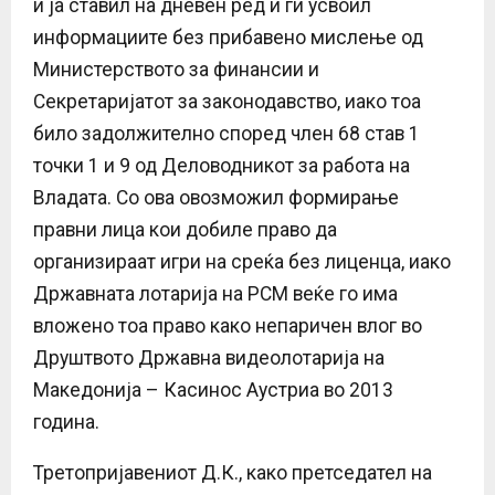
и ја ставил на дневен ред и ги усвоил
информациите без прибавено мислење од
Министерството за финансии и
Секретаријатот за законодавство, иако тоа
било задолжително според член 68 став 1
точки 1 и 9 од Деловодникот за работа на
Владата. Со ова овозможил формирање
правни лица кои добиле право да
организираат игри на среќа без лиценца, иако
Државната лотарија на РСМ веќе го има
вложено тоа право како непаричен влог во
Друштвото Државна видеолотарија на
Македонија – Касинос Аустриа во 2013
година.
Третопријавениот Д.К., како претседател на