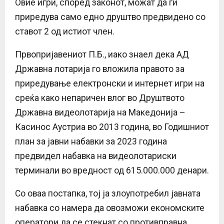
Овие игри, според законот, можат да ги
приредува само едно друштво предвидено со
ставот 2 од истиот член.
Првопријавениот П.Б., иако знаел дека АД
Државна лотарија го вложила правото за
приредување електронски и интернет игри на
среќа како непаричен влог во Друштвото
Државна видеолотарија на Македонија –
Касинос Аустриа во 2013 година, во Годишниот
план за јавни набавки за 2023 година
предвидел набавка на видеолотариски
терминали во вредност од 615.000.000 денари.
Со оваа постапка, тој ја злоупотребил јавната
набавка со намера да овозможи економските
оператори да се стекнат со противправна