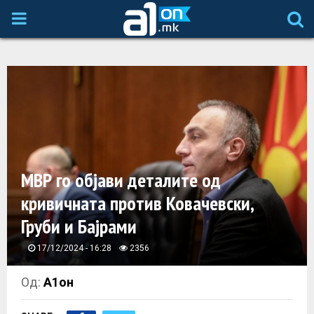
P
R
I
M
A
МВР го објави деталите од
кривичната против Ковачевски,
R
Груби и Бајрами
Y
17/12/2024 - 16:28
2356
M
Од:
А1он