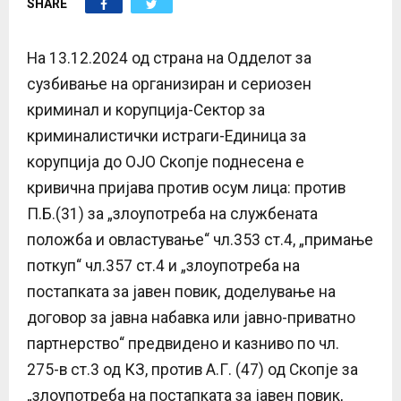
SHARE
E
N
На 13.12.2024 од страна на Одделот за
сузбивање на организиран и сериозен
U
криминал и корупција-Сектор за
криминалистички истраги-Единица за
корупција до ОЈО Скопје поднесена е
кривична пријава против осум лица: против
П.Б.(31) за „злоупотреба на службената
положба и овластување“ чл.353 ст.4, „примање
поткуп“ чл.357 ст.4 и „злоупотреба на
постапката за јавен повик, доделување на
договор за јавнa набавкa или јавно-приватно
партнерство“ предвидено и казниво по чл.
275-в ст.3 од КЗ, против А.Г. (47) од Скопје за
„злоупотреба на постапката за јавен повик,