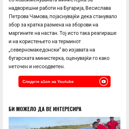
надворешни работи на Бугарија, Весислава
Петрова Чамова, појаснувајќи дека станувало
збор за кратка размена на зборови на
маргините на настан. Тој исто така реагираше
и на користењето на терминот
„северномакедонски“ во изјавата на
бугарската министерка, оценувајќи го како
неточен и несоодветен.
Следете a1on на Youtube
БИ МОЖЕЛО ДА ВЕ ИНТЕРЕСИРА