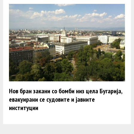
Нов бран закани со бомби низ цела Бугарија,
евакуирани се судовите и јавните
институции