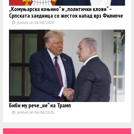
„Комуњарска коњино“ и „политички кловн“ –
Српската заедница со жесток напад врз Филипче
posted on 06/08/2026
Биби му рече „не“ на Трамп
posted on 06/08/2026