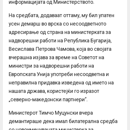
информацијата од Министерството.
На средбата, додаваат оттаму, му бил упатен
усен демарш во врска со несоодветното
адресирање од страна на министерката за
надворешни работи на Република Бугарија,
Весислава Петрова Чамова, која во својата
вчерашна изјава за време на Советот на
министри за надворешни работи на
Европската Унија употреби несоодветна и
неправилна придавка изведена од името на
нашата држава, користејќи го изразот
„северно-македонски партнери“.
Министерот Тимчо Муцунски вчера
демантираше дека имал билатерална средба
со новоименуваната министерка за