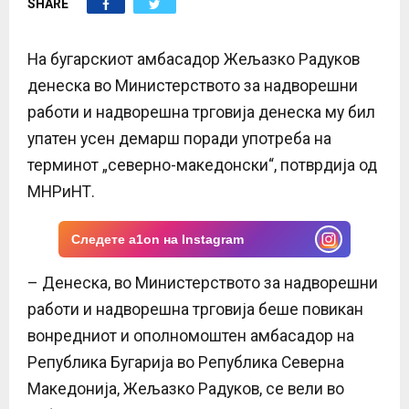
SHARE
E
N
На бугарскиот амбасадор Жељазко Радуков
денеска во Министерството за надворешни
U
работи и надворешна трговија денеска му бил
упатен усен демарш поради употреба на
терминот „северно-македонски“, потврдија од
МНРиНТ.
Следете a1on на Instagram
– Денеска, во Министерството за надворешни
работи и надворешна трговија беше повикан
вонредниот и ополномоштен амбасадор на
Република Бугарија во Република Северна
Македонија, Жељазко Радуков, се вели во