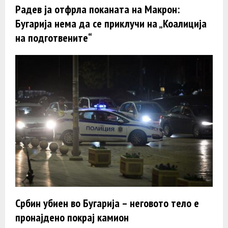
Радев ја отфрла поканата на Макрон:
Бугарија нема да се приклучи на „Коалиција
на подготвените“
Србин убиен во Бугарија – неговото тело е
пронајдено покрај камион