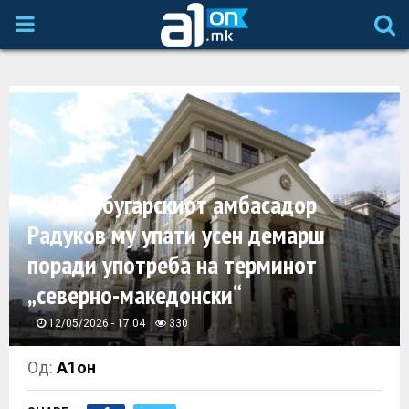
P
R
I
M
МНР на бугарскиот амбасадор
A
Радуков му упати усен демарш
поради употреба на терминот
R
„северно-македонски“
Y
12/05/2026 - 17:04
330
M
Од:
А1он