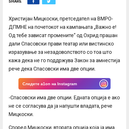
SHARE
E
N
Христијан Мицкоски, претседател на ВМРО-
ДПМНЕ на почетокот на кампањата „Важно е!
U
Од тебе зависат промените“ од Охрид прашан
дали Спасовски прави театар или вистинско
изразување за незадоволството со тоа што
кажа дека не го поддржува Закон за амнестија
рече дека Спасовски има две опции.
Следете a1on на Instagram
-Спасовски има две опции. Едната опција е ако
не се согласува да ја напушти владата, рече
Мицкоски.
Според Мицкоски, втората опција која ја има