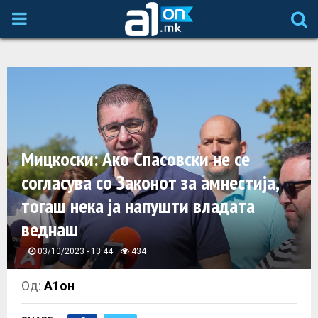
P
R
I
M
Мицкоски: Ако Спасовски не се
A
согласува со Законот за амнестија,
тогаш нека ја напушти владата
R
веднаш
Y
03/10/2023 - 13:44
434
M
Од:
А1он