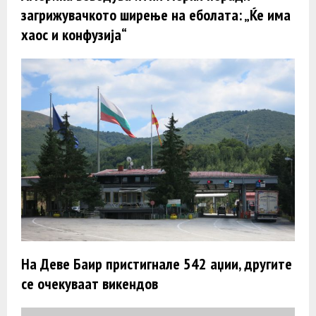
загрижувачкото ширење на еболата: „Ќе има
хаос и конфузија“
На Деве Баир пристигнале 542 аџии, другите
се очекуваат викендов