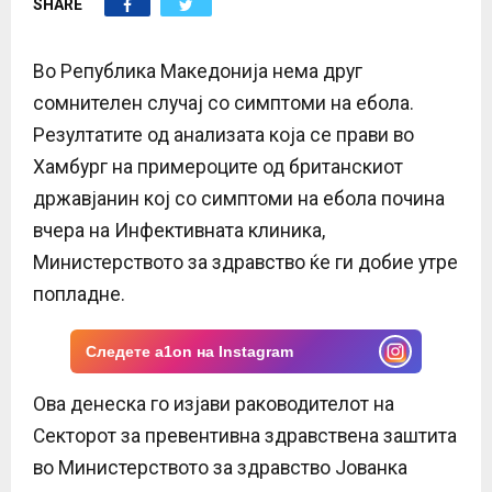
SHARE
E
N
Во Република Македонија нема друг
сомнителен случај со симптоми на ебола.
U
Резултатите од анализата која се прави во
Хамбург на примероците од британскиот
државјанин кој со симптоми на ебола почина
вчера на Инфективната клиника,
Министерството за здравство ќе ги добие утре
попладне.
Следете a1on на Instagram
Ова денеска го изјави раководителот на
Секторот за превентивна здравствена заштита
во Министерството за здравство Јованка