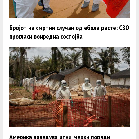
Бројот на смртни случаи од ебола расте: СЗО
прогласи вонредна состојба
Америка воведува итни мерки поради