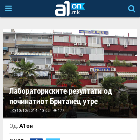
P
R
I
M
A
Лабораториските резултати од
R
починатиот Британец утре
Y
10/10/2014 - 13:02
177
M
Од:
А1он