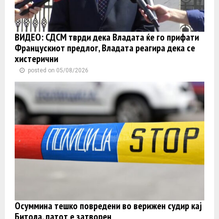
ВИДЕО: СДСМ тврди дека Владата ќе го прифати
Францускиот предлог, Владата реагира дека се
хистерични
posted on 05/08/2026
Осуммина тешко повредени во верижен судир кај
Битола, патот е затворен