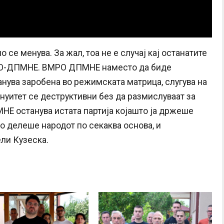
се менува. За жал, тоа не е случај кај останатите
МРО-ДПМНЕ. ВМРО ДПМНЕ наместо да биде
анува заробена во режимската матрица, слугува на
нуитет се деструктивни без да размислуваат за
НЕ останува истата партија којашто ја држеше
го делеше народот по секаква основа, и
ели Кузеска.