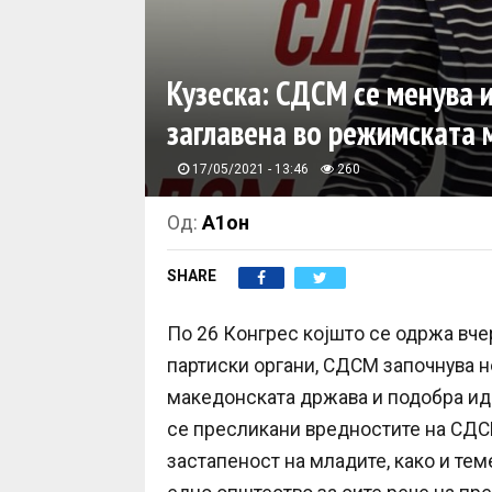
Кузеска: СДСМ се менува
заглавена во режимската 
17/05/2021 - 13:46
260
Од:
А1он
SHARE
По 26 Конгрес којшто се одржа вче
партиски органи, СДСМ започнува н
македонската држава и подобра идн
се пресликани вредностите на СДСМ
застапеност на младите, како и те