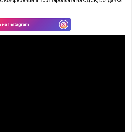
ес конференција портпаролката на СДСК, Богданка
 на Instagram