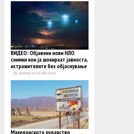
ВИДЕО: Објавени нови НЛО
снимки кои ја шокираат јавноста,
истражителите без објаснување
posted on 07/08/2026
Македонското рударство