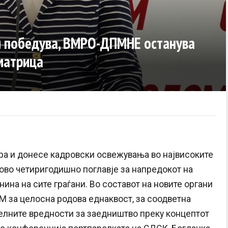
 и победува, ВМРО-ДПМНЕ останува
матрица
ра и донесе кадровски освежувања во највисоките
ово четиригодишно поглавје за напредокот на
ина на сите граѓани. Во составот на новите органи
 за целосна родова еднаквост, за соодветна
мелните вредности за заедништво преку концептот