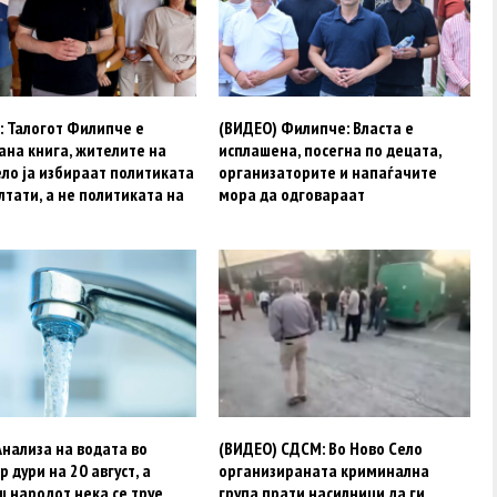
: Талогот Филипче е
(ВИДЕО) Филипче: Власта е
ана книга, жителите на
исплашена, посегна по децата,
ло ја избираат политиката
организаторите и напаѓачите
лтати, а не политиката на
мора да одговараат
нализа на водата во
(ВИДЕО) СДСМ: Во Ново Село
р дури на 20 август, а
организираната криминална
 народот нека се труе
група прати насилници да ги