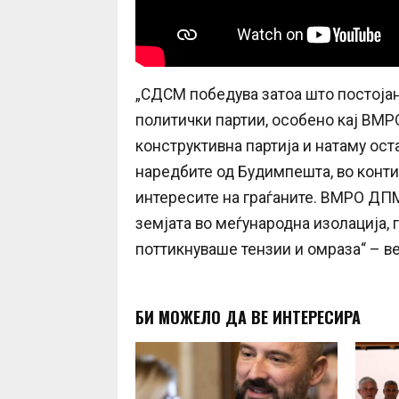
„СДСМ победува затоа што постојано 
политички партии, особено кај В
конструктивна партија и натаму ост
наредбите од Будимпешта, во конти
интересите на граѓаните. ВМРО ДПМ
земјата во меѓународна изолација, 
поттикнуваше тензии и омраза“ – в
БИ МОЖЕЛО ДА ВЕ ИНТЕРЕСИРА