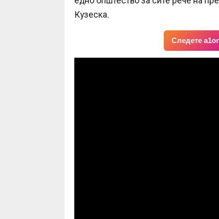
едно општество за сите рече на пр
Кузеска.
Следете a1on