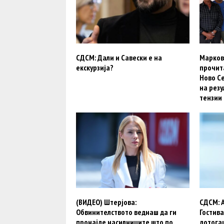
СДСМ: Дали и Савески е на
Марков
екскурзија?
прочит
Ново Се
на резу
тензии
(ВИДЕО) Штерјова:
СДСМ: А
Обвинителството веднаш да ги
Гостива
пронајде насилниците што по
дотогаш