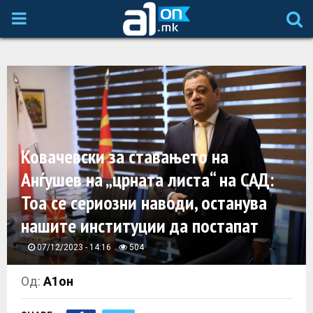
P
R
I
M
Ковачевски за ставањето на
A
Анѓушев на „црната листа“ на САД:
Тоа се сериозни наводи, останува
R
нашите институции да постапат
Y
07/12/2023 - 14:16
504
M
Од:
А1он