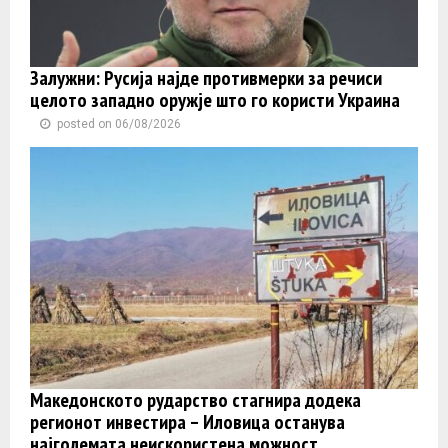
Залужни: Русија најде противмерки за речиси
целото западно оружје што го користи Украина
posted on 06/08/2026
Македонското рударство стагнира додека
регионот инвестира – Иловица останува
најголемата неискористена можност