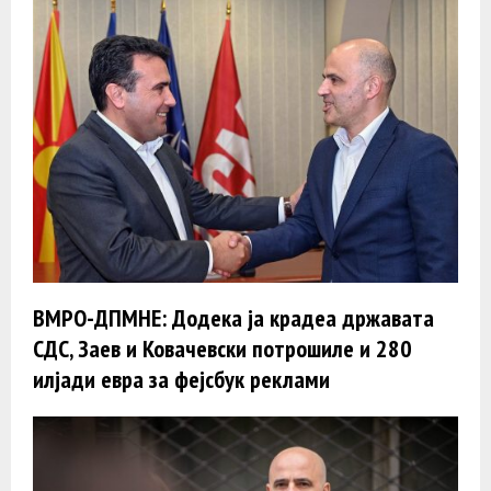
ВМРО-ДПМНЕ: Додека ја крадеа државата
СДС, Заев и Ковачевски потрошиле и 280
илјади евра за фејсбук реклами