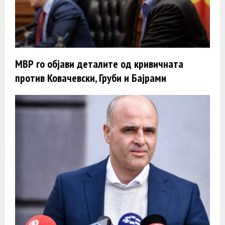
МВР го објави деталите од кривичната
против Ковачевски, Груби и Бајрами