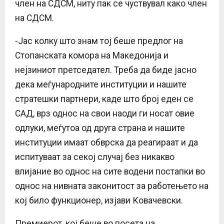
член на СДСМ, ниту пак се чуствувал како член
на СДСМ.
-Јас колку што знам тој беше предлог на
Стопанската комора на Македонија и
нејзиниот претседател. Треба да биде јасно
дека меѓународните институции и нашите
стратешки партнери, каде што број еден се
САД, врз однос на свои наоди ги носат овие
одлуки, меѓутоа од друга страна и нашите
институции имаат обврска да реагираат и да
испитуваат за секој случај без никакво
влијание во однос на сите водени постапки во
однос на нивната законитост за работењето на
кој било функционер, изјави Ковачевски.
Премиерот, кој беше во посета на