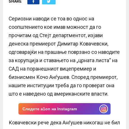
SHARE
E
N
Сериозни наводи се тоа во однос на
соопштението кое имав можност да го
U
прочитам од Стејт департментот, изјави
денеска премиерот Димитар Ковачевски,
одговарајќи на прашање поврзано со наводите
за корупција и ставањето на „црната листа“ на
САД на поранешниот вицепремиер и
бизнисмен Кочо Анѓушев. Според премиерот,
нашите институции треба да го проверат она
што е наведено од американските власти.
Следете a1on на Instagram
Ковачевски рече дека Анѓушев никогаш не бил