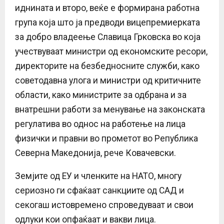
иднината и второ, веќе е формирана работна
група која што ја предводи вицепремиерката
за добро владеење Славица Грковска во која
учествуваат министри од економските ресори,
директорите на безбедносните служби, како
советодавна улога и министри од критичните
области, како министрите за одбрана и за
внатрешни работи за менување на законската
регулатива во однос на работење на лица
физички и правни во прометот во Република
Северна Македонија, рече Ковачевски.
Земјите од ЕУ и членките на НАТО, многу
сериозно ги сфаќаат санкциите од САД и
секогаш истовремено спроведуваат и свои
одлуки кои опфаќаат и вакви лица.