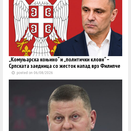
„Комуњарска коњино“ и „политички кловн“ –
Српската заедница со жесток напад врз Филипче
posted on 06/08/2026