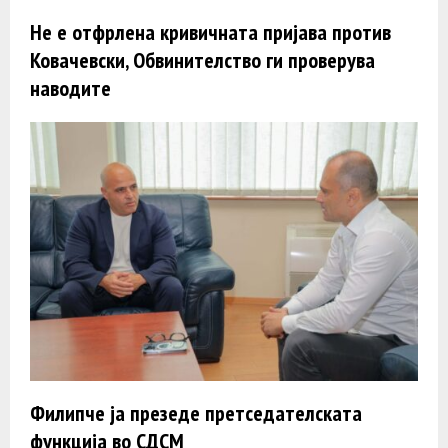
Не е отфрлена кривичната пријава против
Ковачевски, Обвинителство ги проверува
наводите
Филипче ја презеде претседателската
функција во СДСМ