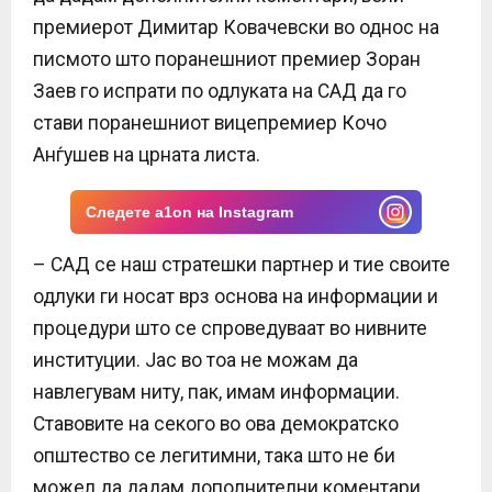
E
премиерот Димитар Ковачевски во однос на
писмото што поранешниот премиер Зоран
N
Заев го испрати по одлуката на САД да го
стави поранешниот вицепремиер Кочо
U
Анѓушев на црната листа.
Следете a1on на Instagram
– САД се наш стратешки партнер и тие своите
одлуки ги носат врз основа на информации и
процедури што се спроведуваат во нивните
институции. Јас во тоа не можам да
навлегувам ниту, пак, имам информации.
Ставовите на секого во ова демократско
општество се легитимни, така што не би
можел да дадам дополнителни коментари.