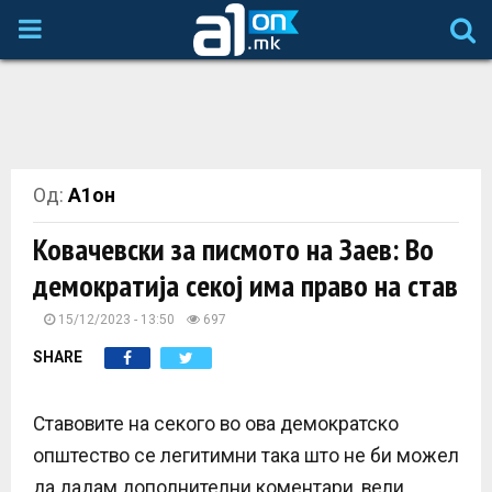
P
R
I
Од:
А1он
M
Ковачевски за писмото на Заев: Во
A
демократија секој има право на став
R
15/12/2023 - 13:50
697
SHARE
Y
Ставовите на секого во ова демократско
M
општество се легитимни така што не би можел
да дадам дополнителни коментари, вели