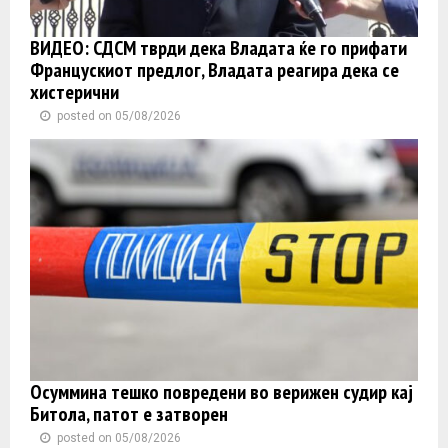
ВИДЕО: СДСМ тврди дека Владата ќе го прифати
Францускиот предлог, Владата реагира дека се
хистерични
posted on 05/08/2026
Осуммина тешко повредени во верижен судир кај
Битола, патот е затворен
posted on 05/08/2026