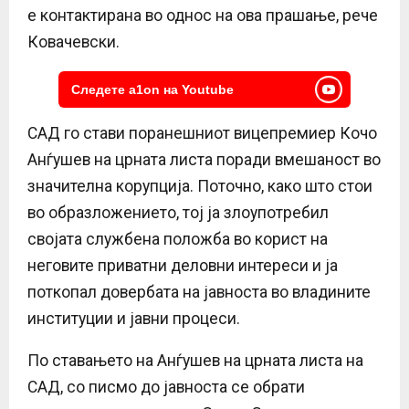
е контактирана во однос на ова прашање, рече
Ковачевски.
Следете a1on на Youtube
САД го стави поранешниот вицепремиер Кочо
Анѓушев на црната листа поради вмешаност во
значителна корупција. Поточно, како што стои
во образложението, тој ја злоупотребил
својата службена положба во корист на
неговите приватни деловни интереси и ја
поткопал довербата на јавноста во владините
институции и јавни процеси.
По ставањето на Анѓушев на црната листа на
САД, со писмо до јавноста се обрати