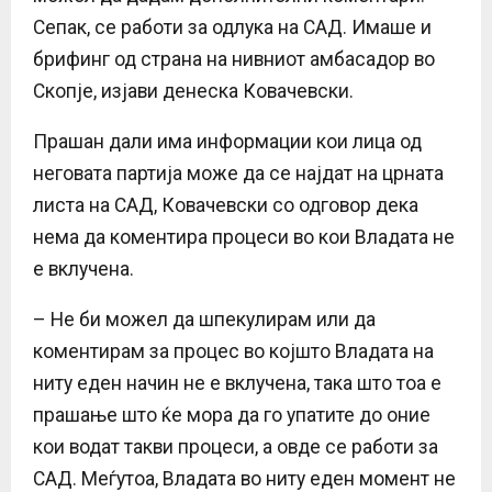
Сепак, се работи за одлука на САД. Имаше и
брифинг од страна на нивниот амбасадор во
Скопје, изјави денеска Ковачевски.
Прашан дали има информации кои лица од
неговата партија може да се најдат на црната
листа на САД, Ковачевски со одговор дека
нема да коментира процеси во кои Владата не
е вклучена.
– Не би можел да шпекулирам или да
коментирам за процес во којшто Владата на
ниту еден начин не е вклучена, така што тоа е
прашање што ќе мора да го упатите до оние
кои водат такви процеси, а овде се работи за
САД. Меѓутоа, Владата во ниту еден момент не