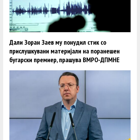
Дали Зоран Заев му понудил стик со
прислушкувани материјали на поранешен
бугарски премиер, прашува ВМРО-ДПМНЕ