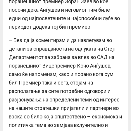
поранешниот премиер Зоран Заев во кое
посочи дека Анѓушев и неговиот тим биле
едни од најпосветените и најспособни луѓе во
периодот додека тој бил премиер.
– Без да ја коментирам и да навлегувам во
детали за оправданоста на одлуката на Стејт
Департментот за забрана за влез во САД на
поранешниот Вицепремиер Кочо Анѓушев,
само ќе напоменам, како и порано кога сум
бил Премиер така и сега, стојам на
располагање за сите потребни одговори и
разјаснувања на определени теми од интерес
на нашите стратешки пријатели и партнери во
врска со било која општествено – економска и
политичка тема во земјава вклучително и