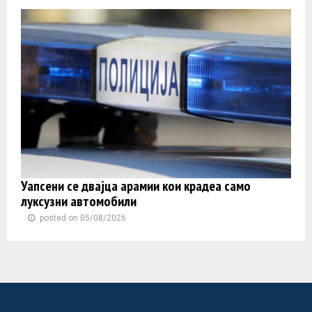
Уапсени се двајца арамии кои крадеа само
луксузни автомобили
posted on 05/08/2026