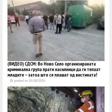
(ВИДЕО) СДСМ: Во Ново Село организираната
криминална група прати насилници да ги тепаат
младите – затоа што се плашат од вистината!
posted on 05/08/2026