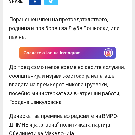
SHARE
E
N
Поранешен член на претседателството,
роднина и прв борец за Љубе Бошкоски, или
U
пак не.
Следете a1on на Instagram
До пред само некое време во своите колумни,
соопштенија и изјави жестоко ја напаѓаше
владата на премиерот Никола Груевски,
посебно министерката за внатрешни работи,
Гордана Јанкуловска.
Денеска таа премина во редовите на ВМРО-
ДПМНЕ и ја „згасна“ политичката партија
Обединети за Македонија.