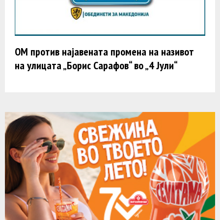
ОМ против најавената промена на називот
на улицата „Борис Сарафов“ во „4 Јули“