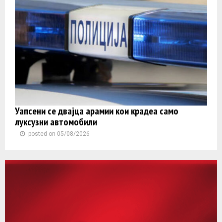
Уапсени се двајца арамии кои крадеа само
луксузни автомобили
posted on 05/08/2026