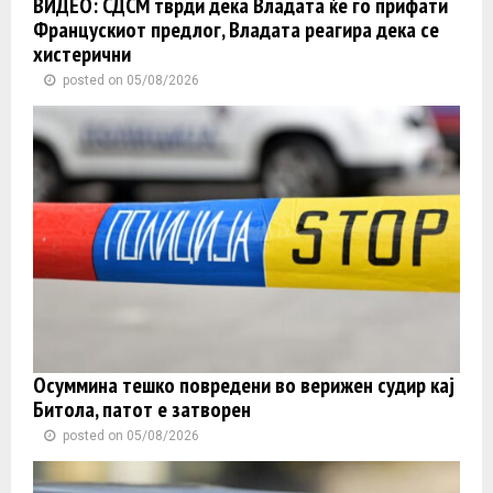
ВИДЕО: СДСМ тврди дека Владата ќе го прифати
Францускиот предлог, Владата реагира дека се
хистерични
posted on 05/08/2026
Осуммина тешко повредени во верижен судир кај
Битола, патот е затворен
posted on 05/08/2026