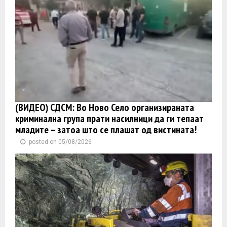
(ВИДЕО) СДСМ: Во Ново Село организираната
криминална група прати насилници да ги тепаат
младите – затоа што се плашат од вистината!
posted on 05/08/2026