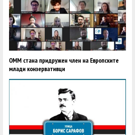
ОММ стана придружен член на Европските
млади конзервативци