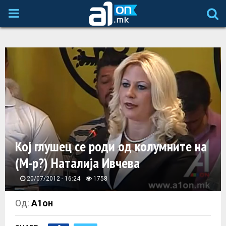
P
R
I
M
A
Кој глушец се роди од колумните на
R
(М-р?) Наталија Ивчева
Y
20/07/2012 - 16:24
1758
M
Од:
А1он