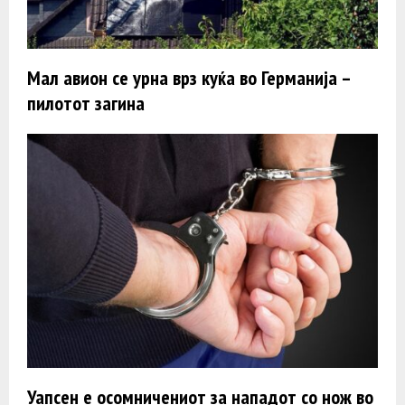
Мал авион се урна врз куќа во Германија –
пилотот загина
Уапсен e осомничениот за нападот со нож во