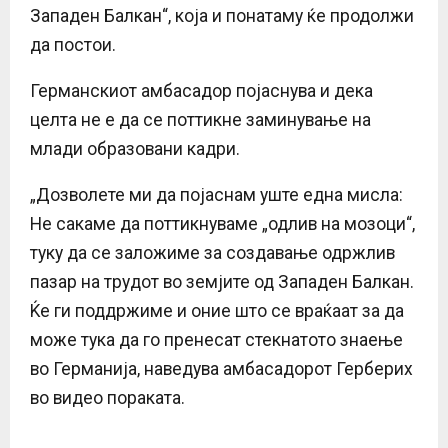
Западен Балкан“, која и понатаму ќе продолжи
да постои.
Германскиот амбасадор појаснува и дека
целта не е да се поттикне заминување на
млади образовани кадри.
„Дозволете ми да појаснам уште една мисла:
Не сакаме да поттикнуваме „одлив на мозоци“,
туку да се заложиме за создавање одржлив
пазар на трудот во земјите од Западен Балкан.
Ќе ги поддржиме и оние што се враќаат за да
може тука да го пренесат стекнатото знаење
во Германија, наведува амбасадорот Герберих
во видео пораката.