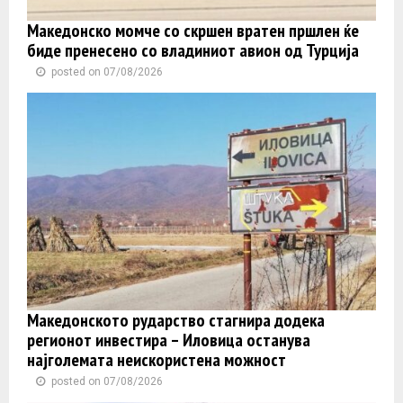
Македонско момче со скршен вратен пршлен ќе
биде пренесено со владиниот авион од Турција
posted on 07/08/2026
Македонското рударство стагнира додека
регионот инвестира – Иловица останува
најголемата неискористена можност
posted on 07/08/2026