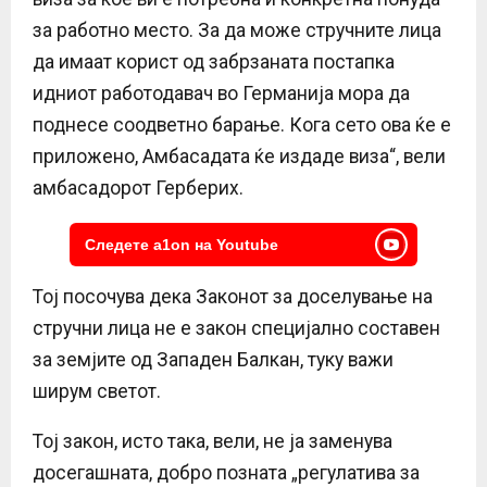
за работно место. За да може стручните лица
да имаат корист од забрзаната постапка
идниот работодавач во Германија мора да
поднесе соодветно барање. Кога сето ова ќе е
приложено, Амбасадата ќе издаде виза“, вели
амбасадорот Герберих.
Следете a1on на Youtube
Тој посочува дека Законот за доселување на
стручни лица не е закон специјално составен
за земјите од Западен Балкан, туку важи
ширум светот.
Тој закон, исто така, вели, не ја заменува
досегашната, добро позната „регулатива за