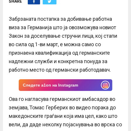
SHARE
E
N
Забрзаната постапка за добивање работна
виза за Германија што ја овозможува новиот
U
Закон за доселување стручни лица, кој стапи
во сила од 1-ви март, е можна само со
признаена квалификација од германските
надлежни служби и конкретна понуда за
работно место од германски работодавач.
Следете a1on на Instagram
Ова го нагласува германскиот амбасадор во
земјава, Томас Герберих во видео порака до
македонските граѓани која има цел, како што
вели, да даде неколку појаснувања во врска со