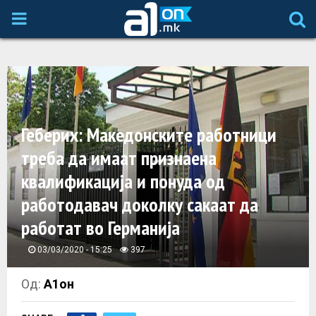
P
R
I
Геберих: Македонските работници
M
треба да имаат признаена
A
квалификација и понуда од
работодавач доколку сакаат да
R
работат во Германија
Y
03/03/2020 - 15:25
397
M
Од:
А1он