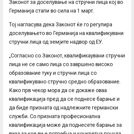
Законот за доселување на стручни лица кој во
Германија стапи во сила на 1 март.
Тој нагласува дека Законот ќе го регулира
доселувањето во Германија на квалификувани
стручни лица од земјите надвор од ЕУ.
„Согласно со Законот, квалификаувани стручни
лица не се само лица со завршено високо
образование туку и стручни лица со
квалификувано стручно средно образование.
Како прв чекор мора да се докаже оваа
квалификација пред да се поднесе барање и
да биде призната од надлежните германски
служби. Со призната професионална
квалификација може да поднесете барање за
виза за кое ви е потребна и конкретна понуда