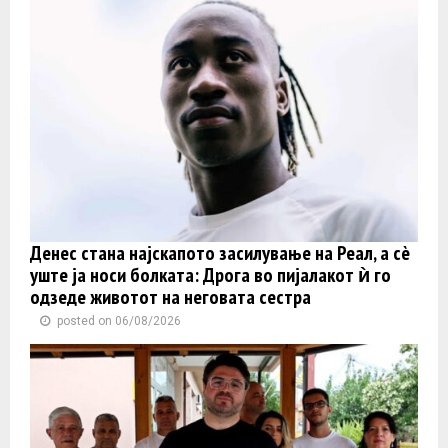
Денес стана најскапото засилување на Реал, а сè
уште ја носи болката: Дрога во пијалакот ѝ го
одзеде животот на неговата сестра
posted on 06/08/2026