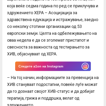
E
која веќе седма година по ред се приклучува и
здружението ХЕРА – Асоцијација за
N
здравствена едукација и истражување, заедно
со неколку стотини организации од 53
U
европски земји. Целта на одбележувањето на
оваа недела е да се зголемат пристапот и
свесноста за важноста од тестирањето за
ХИВ, објаснуваат од ХЕРА.
Следете a1on на Instagram
– На тој начин, информациите за превенција на
ХИВ стануваат подостапни, повеќе луѓе можат
да го дознаат својот ХИВ-статус и да добијат
терапија, грижа и поддршка, велат од
здружението.