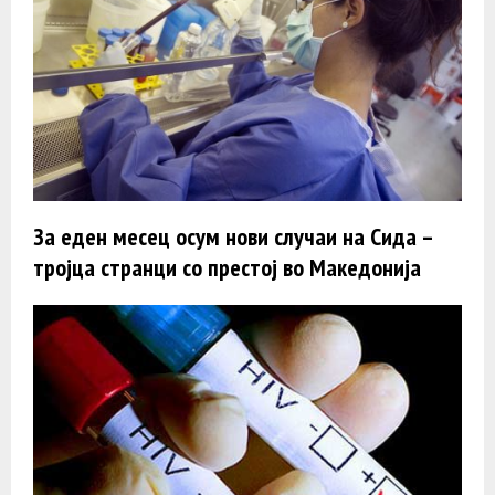
За еден месец осум нови случаи на Сида –
тројца странци со престој во Македонија