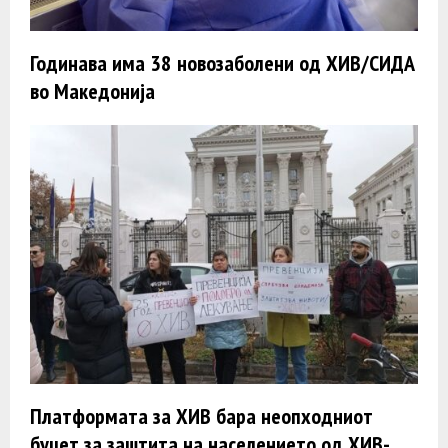
Годинава има 38 новозаболени од ХИВ/СИДА
во Македонија
Платформата за ХИВ бара неопходниот
буџет за заштита на населението од ХИВ-