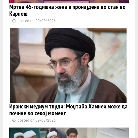
Мртва 45-годишна жена е пронајдена во стан во
Карпош
posted on 09/08/2026
Ирански медиум тврди: Моџтаба Хамнеи може да
почине во секој момент
posted on 09/08/2026