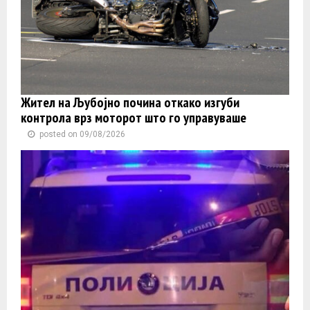
Жител на Љубојно почина откако изгуби
контролa врз моторот што го управуваше
posted on 09/08/2026