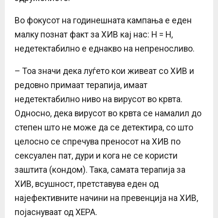
Во фокусот на годинешната кампања е еден
малку познат факт за ХИВ кај нас: Н = Н,
недетектабилно е еднакво на непреносливо.
– Тоа значи дека луѓето кои живеат со ХИВ и
редовно примаат терапија, имаат
недетектабилно ниво на вирусот во крвта.
Односно, дека вирусот во крвта се намалил до
степен што не може да се детектира, со што
целосно се спречува преносот на ХИВ по
сексуален пат, дури и кога не се користи
заштита (кондом). Така, самата терапија за
ХИВ, всушност, претставува еден од
најефективните начини на превенција на ХИВ,
појаснуваат од ХЕРА.