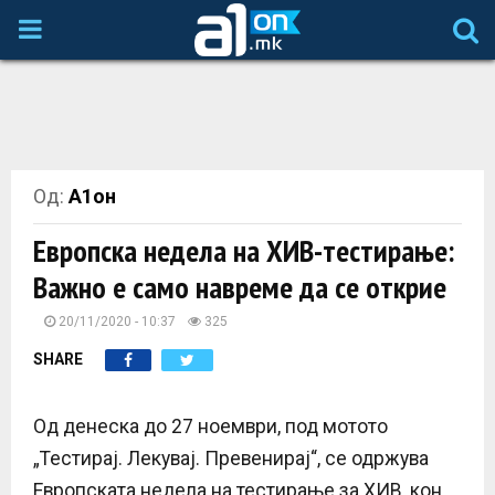
P
R
I
Од:
А1он
M
Европска недела на ХИВ-тестирање:
A
Важно е само навреме да се открие
R
20/11/2020 - 10:37
325
SHARE
Y
Од денеска до 27 ноември, под мотото
M
„Тестирај. Лекувај. Превенирај“, се одржува
Европската недела на тестирање за ХИВ, кон