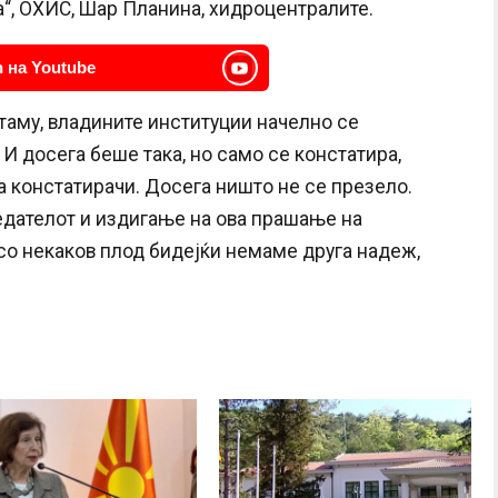
а“, ОХИС, Шар Планина, хидроцентралите.
 на Youtube
таму, владините институции начелно се
 И досега беше така, но само се констатира,
а констатирачи. Досега ништо не се презело.
едателот и издигање на ова прашање на
со некаков плод бидејќи немаме друга надеж,