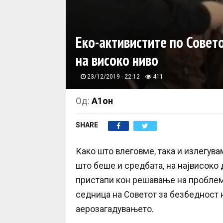
Еко-активистите по Совет
на високо ниво
23/12/2019 - 22:12
411
Од:
А1он
SHARE
Како што влеговме, така и излегува
што беше и средбата, на највисоко
пристапи кон решавање на проблеми
седница на Советот за безбедност н
аерозагадувањето.