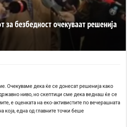
от за безбедност очекуваат решенија
ме. Очекуваме дека ќе се донесат решенија како
 државно ниво, но скептици сме дека веднаш ќе се
те, е оценката на еко-активистите по вечерашната
а која, една од главните точки беше