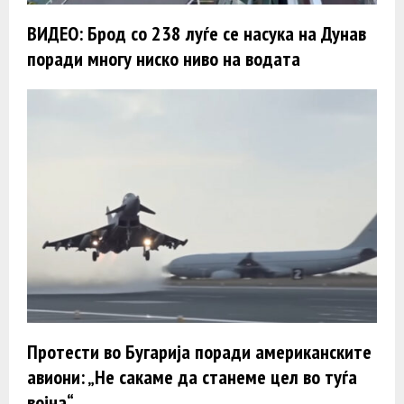
ВИДЕО: Брод со 238 луѓе се насука на Дунав
поради многу ниско ниво на водата
Протести во Бугарија поради американските
авиони: „Не сакаме да станеме цел во туѓа
војна“