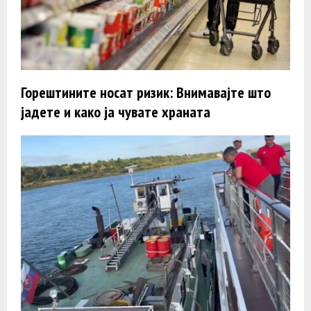
Горештините носат ризик: Внимавајте што
јадете и како ја чувате храната