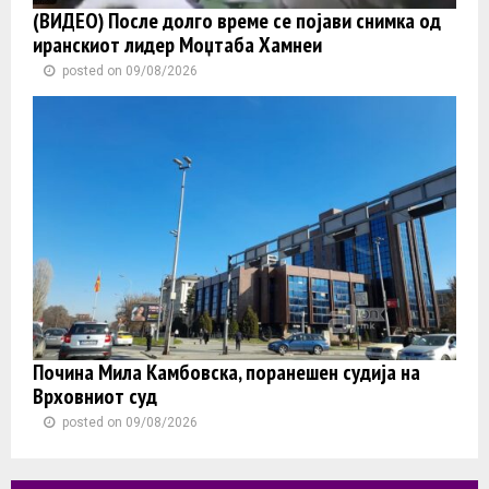
(ВИДЕО) После долго време се појави снимка од
иранскиот лидер Моџтаба Хамнеи
posted on 09/08/2026
Почина Мила Камбовска, поранешен судија на
Врховниот суд
posted on 09/08/2026