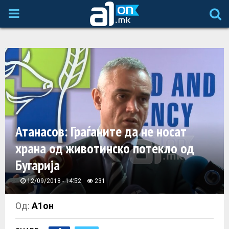
P
R
I
M
A
Атанасов: Граѓаните да не носат
храна од животинско потекло од
R
Бугарија
Y
12/09/2018 - 14:52
231
M
Од:
А1он