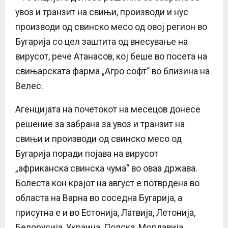
увоз и транзит на свињи, производи и нус
производи од свинско месо од овој регион во
Бугарија со цел заштита од внесување на
вирусот, рече Атанасов, кој беше во посета на
свињарската фарма „Агро софт“ во близина на
Велес.
Агенцијата на почетокот на месецов донесе
решение за забрана за увоз и транзит на
свињи и производи од свинско месо од
Бугарија поради појава на вирусот
„африканска свинска чума“ во оваа држава.
Болеста кон крајот на август е потврдена во
областа на Варна во соседна Бугарија, а
присутна е и во Естонија, Латвија, Летонија,
Белорусија, Украина, Полска, Молдавија,