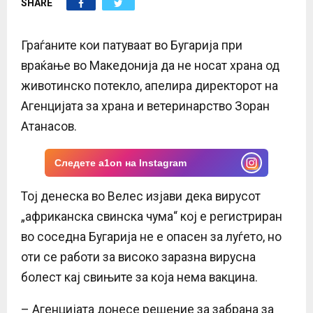
SHARE
E
N
Граѓаните кои патуваат во Бугарија при
враќање во Македонија да не носат храна од
U
животинско потекло, апелира директорот на
Агенцијата за храна и ветеринарство Зоран
Атанасов.
Следете a1on на Instagram
Тој денеска во Велес изјави дека вирусот
„африканска свинска чума“ кој е регистриран
во соседна Бугарија не е опасен за луѓето, но
оти се работи за високо заразна вирусна
болест кај свињите за која нема вакцина.
– Агенцијата донесе решение за забрана за