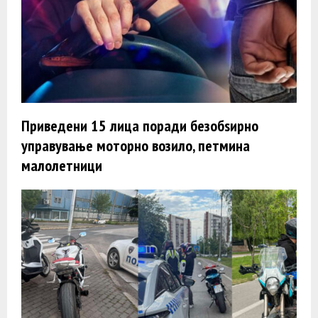
Приведени 15 лица поради безобѕирно
управување моторно возило, петмина
малолетници