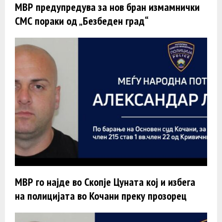
МВР предупредува за нов бран измамнички
СМС пораки од „Безбеден град“
МВР го најде во Скопје Цуната кој и избега
на полицијата во Кочани преку прозорец