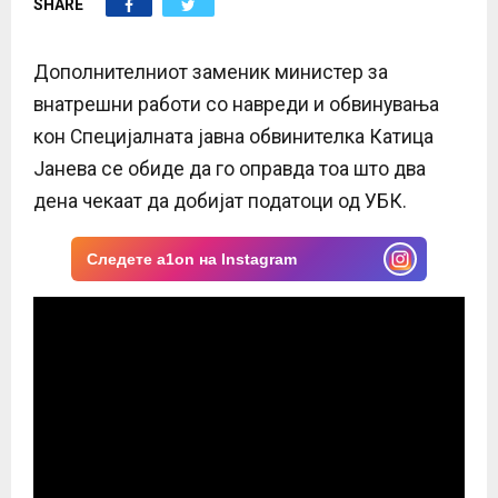
SHARE
E
N
Дополнителниот заменик министер за
внатрешни работи со навреди и обвинувања
U
кон Специјалната јавна обвинителка Катица
Јанева се обиде да го оправда тоа што два
дена чекаат да добијат податоци од УБК.
Следете a1on на Instagram