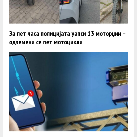
За пет часа полицијата уапси 13 моторџии –
одземени се пет мотоцикли