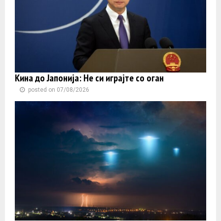
Кина до Јапонија: Не си играјте со оган
posted on 07/08/2026