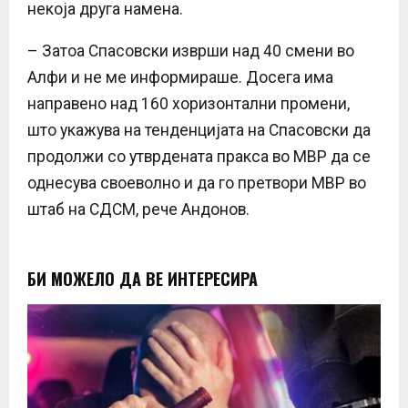
некоја друга намена.
– Затоа Спасовски изврши над 40 смени во
Алфи и не ме информираше. Досега има
направено над 160 хоризонтални промени,
што укажува на тенденцијата на Спасовски да
продолжи со утврдената пракса во МВР да се
однесува своеволно и да го претвори МВР во
штаб на СДСМ, рече Андонов.
БИ МОЖЕЛО ДА ВЕ ИНТЕРЕСИРА