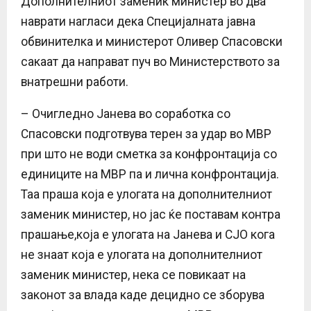
Дополнителниот заменик министер во два
наврати нагласи дека Специјалната јавна
обвинителка и министерот Оливер Спасовски
сакаат да направат пуч во Министерството за
внатрешни работи.
– Очигледно Јанева во соработка со
Спасовски подготвува терен за удар во МВР
при што не води сметка за конфронтација со
единиците на МВР па и лична конфронтација.
Таа праша која е улогата на дополнителниот
заменик министер, но јас ќе поставам контра
прашање,која е улогата на Јанева и СЈО кога
не знаат која е улогата на дополнителниот
заменик министер, нека се повикаат на
законот за влада каде децидно се зборува