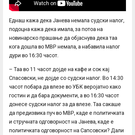
Еднаш кажа дека Јанева немала судски налог,
подоцна кажа дека имала, за потоа на
новинарско прашање да објаснува дека таа
кога дошла во МВР немала, а набавила налог
дури во 16:30 часот.
– Таа во 11 часот дојде на кафе и сок кај
Спасовски, не дојде со судски налог. Во 14:30
часот побара да влезе во УБК веројатно како
гостин и да бара документи, а во 16:30 часот
донесе судски налог за да влезе. Таа сакаше
да предизвика пуч во МВР, каде е политичката
и стручната одговорност на Јанева, каде е
политичката одговорност на Сапсовски? Дали