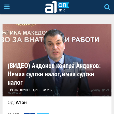
P
R
I
M
A
(ВИДЕО) Андонов контра Андонов:
Немаа судски налог, имаа судски
R
налог
Y
20/10/2016 - 16:19
297
M
Од:
А1он