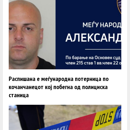
Распишана е меѓународна потерница по
кочанчанецот кој побегна од полициска
станица