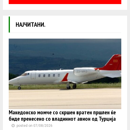
НАЈЧИТАНИ.
Македонско момче со скршен вратен пршлен ќе
биде пренесено со владиниот авион од Турција
posted on 07/08/2026