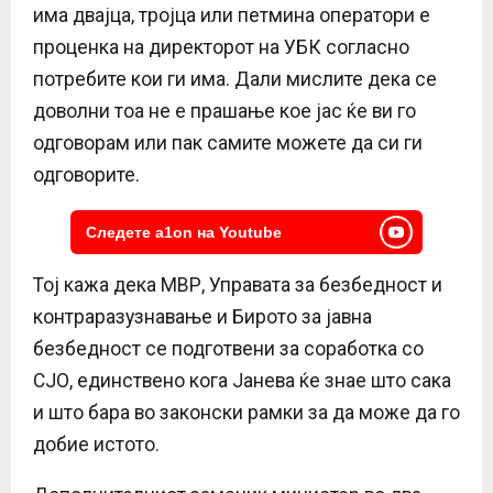
има двајца, тројца или петмина оператори е
проценка на директорот на УБК согласно
потребите кои ги има. Дали мислите дека се
доволни тоа не е прашање кое јас ќе ви го
одговорам или пак самите можете да си ги
одговорите.
Следете a1on на Youtube
Тој кажа дека МВР, Управата за безбедност и
контраразузнавање и Бирото за јавна
безбедност се подготвени за соработка со
СЈО, единствено кога Јанева ќе знае што сака
и што бара во законски рамки за да може да го
добие истото.