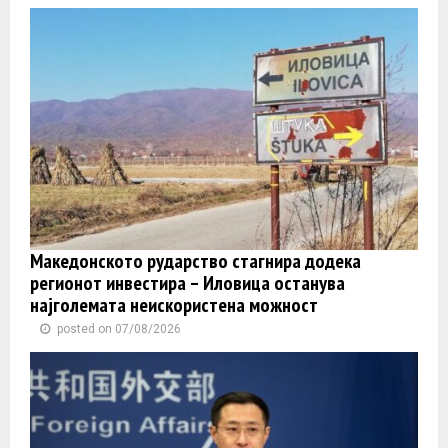
Македонското рударство стагнира додека
регионот инвестира – Иловица останува
најголемата неискористена можност
posted on 07/08/2026