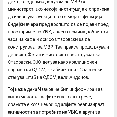
дека јас еднакво делувам во МВР со
министерот, ако некоја институција е спречена
да извршува функција тоа е мојата функција
бидејќи вчера пред воопшто да се појави пред
просториите во УБК, Јанева помина добри три
часа на кафе и сок со Спасовски за да
конструираат за МВР. Таа пракса продолжува и
денеска, Фетаи и Ристоска престојуваат кај
Спасовски, СЈО делува како коалиционен
партнер на СДСМ, а кабинетот на Спасовски
станува штаб на СДСМ, вели Андонов.
Тој кажа дека Чавков не бил информиран за
ангажманот на алфите и како што рече,
срамота е кога некои од алфите реализираат
активности за потребите на УБК, а други за