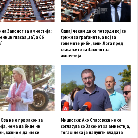
на Законот за амнестија:
Одвај чекам да се потврди кој се
еници гласаа „за“, а 66
грижи за граѓаните, а кој за
“
големите риби, вели Лога пред
гласањето за Законот за
амнестија
 Ова не е прв закон за
Мицкоски: Ако Спасовски не се
ја, нема да биде ни
согласува со Законот за амнестија,
н, важно е да им се
тогаш нека ја напушти владата