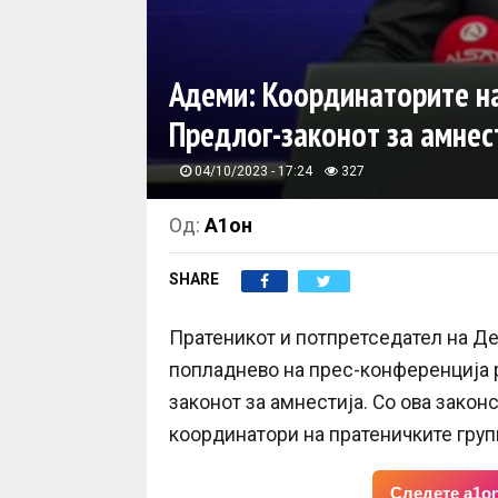
Адеми: Координаторите на
Предлог-законот за амнес
04/10/2023 - 17:24
327
Од:
А1он
SHARE
Пратеникот и потпретседател на Де
попладнево на прес-конференција р
законот за амнестија. Со ова закон
координатори на пратеничките груп
Следете a1on