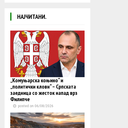
НАЈЧИТАНИ.
„Комуњарска коњино“ и
„политички кловн“ – Српската
заедница со жесток напад врз
Филипче
posted on 06/08/2026