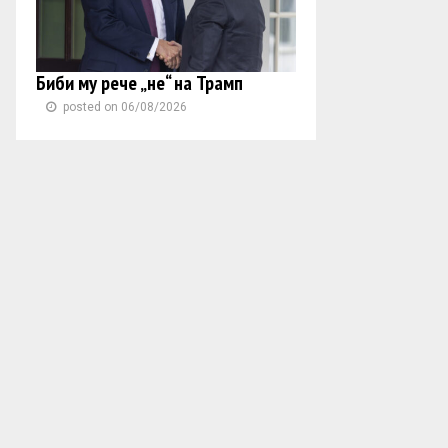
Биби му рече „не“ на Трамп
posted on 06/08/2026