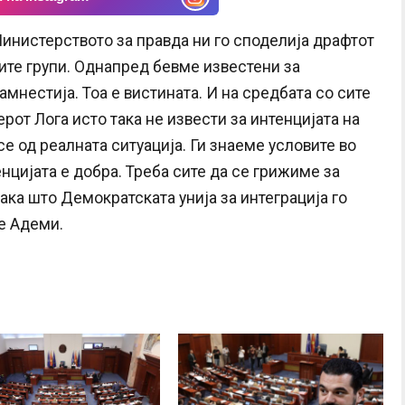
Министерството за правда ни го споделија драфтот
ите групи. Однапред бевме известени за
мнестија. Тоа е вистината. И на средбата со сите
от Лога исто така не извести за интенцијата на
е од реалната ситуација. Ги знаеме условите во
нцијата е добра. Треба сите да се грижиме за
ака што Демократската унија за интеграција го
е Адеми.