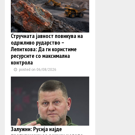
Стручната јавност повикува на
одржливо рударство –
Лепиткова: Да ги користиме
ресурсите со максимална
контрола
posted on 06/08/2026
Залужни: Русија најде