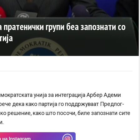
 пратенички групи беа запознати со
тија
мократската унија за интеграција Арбер Адеми
ече дека како партија го поддржуваат Предлог-
ско решение, како што посочи, биле запознати сите
и.
 на Instagram