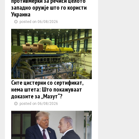
противмерки за речиси целото
западно оружје што го користи
Украина
posted on 06/08/2026
Сите цистерни со сертификат,
нема штета: Што покажуваат
доказите за „Мазут“?
posted on 06/08/2026