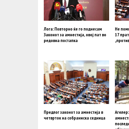
Лога: Повторно ќе го поднесам
Не поми
Законот за амнестија, овој пат во
17 прат
редовна постапка
„против
Предлог законот за амнестија в
Агелер:
четврток на собраниска седница
амнести
последе