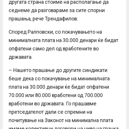
другата страна стоиме на располагање да
седнеме да разговараме за сите спорни
прашања, рече Трендафилов.
Според Ралповски, со покачувањето на
минималната плата на 30.000 денари ќе бидат
опфатени само дел од вработените во
државата.
– Нашето прашање до другите синдикати
беше дека со покачување на минималната
плата на 30.000 денари ќе бидат опфатени
70.000 или 80.000 вработени од 700.000
вработени во државата. Го прашавме
претседателот дали се спремни на
почитување на Законот на минимална плата
имаме колективни договори на ниво на гранка