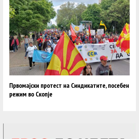
Првомајски протест на Синдикатите, посебен
режим во Скопје