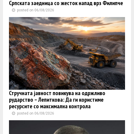
Српската заедница со жесток напад врз Филипче
posted on 06/08/2026
Стручната јавност повикува на одржливо
рударство – Лепиткова: Да ги користиме
ресурсите со максимална контрола
posted on 06/08/2026