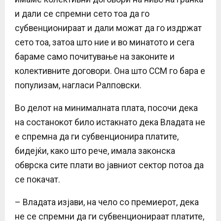
и дали се спремни сето тоа да го
субвенционираат и дали можат да го издржат
сето тоа, затоа што ние и во минатото и сега
бараме само почитување на законите и
колективните договори. Она што ССМ го бара е
популизам, нагласи Ралповски.
Во делот на минималната плата, посочи дека
на состанокот било истакнато дека Владата не
е спремна да ги субвенционира платите,
бидејќи, како што рече, имала законска
обврска сите плати во јавниот сектор потоа да
се покачат.
– Владата изјави, на чело со премиерот, дека
не се спремни да ги субвенционираат платите,