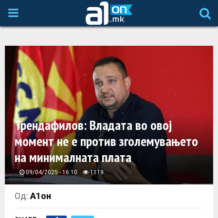
P
R
I
M
A
Трендафилов: Владата во овој
момент не е против зголемувањето
R
на минималната плата
Y
09/04/2025 - 16:10
1119
M
Од:
А1он