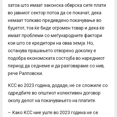
затоа што имаат законска обврска сите плати
во јавниот сектор потоа да се покачат, дека
немаат толкаво предивдено покачување во
буџетот, тоа ќе биде огромен товар и дека ќе
имаат проблеми со меѓународните фактори
кои што се кредитори на оваа земја. Но,
останува прашањето отворено доколку е
подобра економската состојба во наредниот
период да седнеме и да разговараме со нив,
рече Ралповски.
КСС во 2023 година, додаде, не се сложиле со
одредбите во општиот колективен договор
околу делот на покачувањето на платите.
– Како КСС ние уште во 2023 година не се