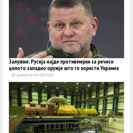
Залужни: Русија најде противмерки за речиси
целото западно оружје што го користи Украина
posted on 06/08/2026