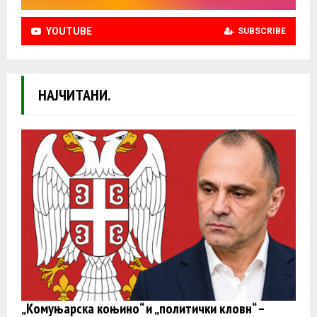
YOUTUBE
SUBSCRIBE
НАЈЧИТАНИ.
„Комуњарска коњино“ и „политички кловн“ –