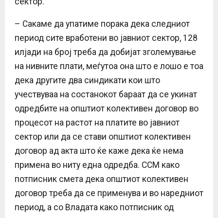
сектор.
– Сакаме да упатиме порака дека следниот
период сите вработени во јавниот сектор, 128
илјади на број треба да добијат зголемување
на нивните плати, меѓутоа она што е лошо е тоа
дека другите два синдикати кои што
учествуваа на состанокот бараат да се укинат
одредбите на општиот колективен договор во
процесот на растот на платите во јавниот
сектор или да се стави општиот колективен
договор ад акта што ќе каже дека ќе нема
примена во ниту една одредба. ССМ како
потписник смета дека општиот колективен
договор треба да се применува и во наредниот
период, а со Владата како потписник од