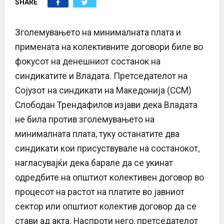
SHARE
E
N
Зголемувањето на минималната плата и
примената на колективните договори биле во
U
фокусот на денешниот состанок на
синдикатите и Владата. Претседателот на
Сојузот на синдикати на Македонија (ССМ)
Слободан Трендафилов изјави дека Владата
не била против зголемувањето на
минималната плата, туку останатите два
синдикати кои присуствувале на состанокот,
нагласувајќи дека барале да се укинат
одредбите на општиот колективен договор во
процесот на растот на платите во јавниот
сектор или општиот колектив договор да се
стави ад акта. Наспроти него, претседателот