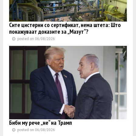
Сите цистерни со сертификат, нема штета: Што
покажуваат доказите за „Мазут“?
posted on 06/08/2026
Биби му рече „не“ на Трамп
posted on 06/08/2026