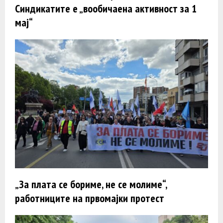
Синдикатите е „вообичаена активност за 1
мај“
„За плата се бориме, не се молиме“,
работниците на првомајки протест