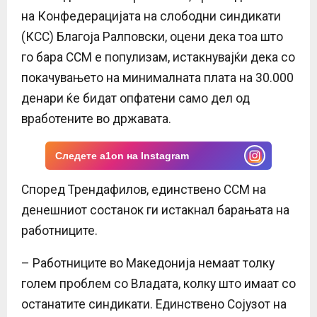
на Конфедерацијата на слободни синдикати
(КСС) Благоја Ралповски, оцени дека тоа што
го бара ССМ е популизам, истакнувајќи дека со
покачувањето на минималната плата на 30.000
денари ќе бидат опфатени само дел од
вработените во државата.
Следете a1on на Instagram
Според Трендафилов, единствено ССМ на
денешниот состанок ги истакнал барањата на
работниците.
– Работниците во Македонија немаат толку
голем проблем со Владата, колку што имаат со
останатите синдикати. Единствено Сојузот на