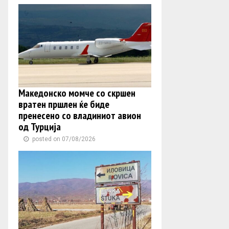
Македонско момче со скршен
вратен пршлен ќе биде
пренесено со владиниот авион
од Турција
posted on 07/08/2026