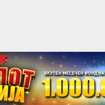
acebook
Twitter
Instagram
Youtube
Импресум
Контакт
Маркетинг
Услови за користење
@2019 - A1on. Сите права задржани.