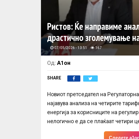
Ристов: Ќе направиме анал
драстично зголемување на
07/05/2026 - 13:51
167
Од:
А1он
SHARE
Новиот претседател на Регулаторнат
најавува анализа на четирите тари
енергија за корисниците на регулир
нелогично е да се плаќаат четири ц
Следете a1on