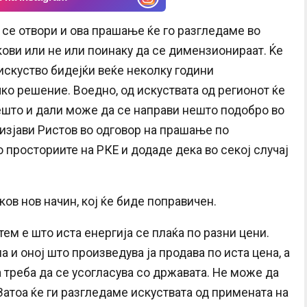
а се отвори и ова прашање ќе го разгледаме во
ови или не или поинаку да се димензионираат. Ќе
скуство бидејќи веќе неколку години
ко решение. Воедно, од искуствата од регионот ќе
ешто и дали може да се направи нешто подобро во
 изјави Ристов во одговор на прашање по
 просториите на РКЕ и додаде дека во секој случај
ков нов начин, кој ќе биде поправичен.
ем е што иста енергија се плаќа по разни цени.
а и оној што произведува ја продава по иста цена, а
ја треба да се усогласува со државата. Не може да
 Затоа ќе ги разгледаме искуствата од примената на