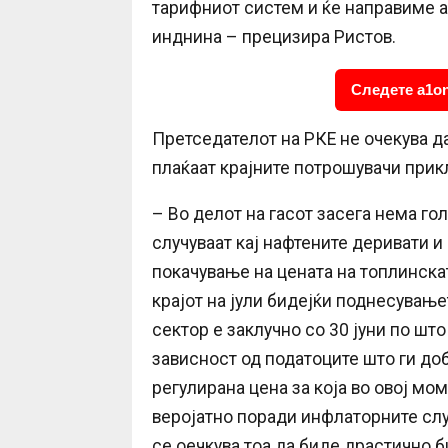
тарифниот систем и ќе направиме а
инднина – прецизира Ристов.
Следете a1on
Претседателот на РКЕ не очекува д
плаќаат крајните потрошувачи прик
– Во делот на гасот засега нема го
случуваат кај нафтените деривати и
покачување на цената на топлинскат
крајот на јули бидејќи поднесување
сектор е заклучно со 30 јуни по шт
зависност од податоците што ги до
регулирана цена за која во овој мо
веројатно поради инфлаторните слу
се оечкува тоа да биде драстично би