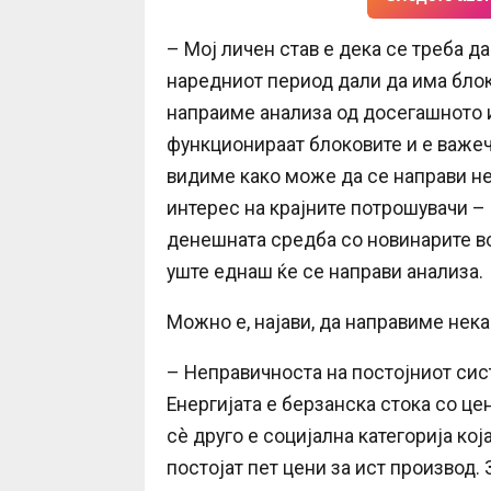
– Мој личен став е дека се треба д
наредниот период дали да има блок
напраиме анализа од досегашното и
функционираат блоковите и е важеч
видиме како може да се направи н
интерес на крајните потрошувачи –
денешната средба со новинарите во
уште еднаш ќе се направи анализа.
Можно е, најави, да направиме нека
– Неправичноста на постојниот сист
Енергијата е берзанска стока со цен
сè друго е социјална категорија ко
постојат пет цени за ист производ.