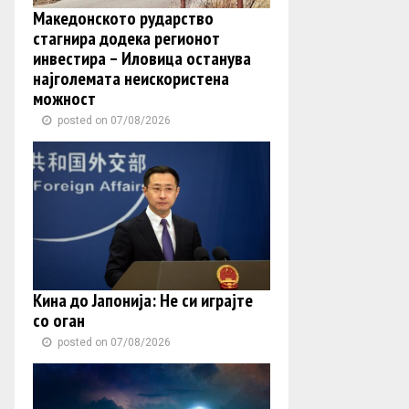
Македонското рударство
стагнира додека регионот
инвестира – Иловица останува
најголемата неискористена
можност
posted on 07/08/2026
Кина до Јапонија: Не си играјте
со оган
posted on 07/08/2026