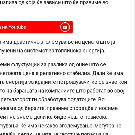
нализа од која ќе зависи што ќе правиме во
 на Youtube
а има драстично зголемување на цената што ја
лучени на системот за топлинска енергија.
леми флуктуации за разлика од оние што се
 неговата цена е релативно стабилна. Дали ќе има
а енергија за крајните потрошувачи, ќе се знае кон
то на барањата на компаниите што работат во овој
о регулаторот ги обработува податоците. Во
биваме од берзите, правиме споредба и носиме
мент не знеме дали ќе биде нешто повисока:
чувања, ќе има некакво зголемување, меѓутоа не
дејќи, сепак, цената на гасот не порасна на