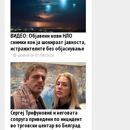
ВИДЕО: Објавени нови НЛО
снимки кои ја шокираат јавноста,
истражителите без објаснување
posted on 07/08/2026
Сергеј Трифуновиќ и неговата
сопруга приведени по инцидент
во трговски центар во Белград