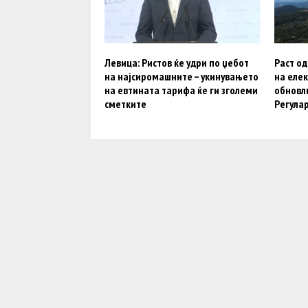
Левица: Ристов ќе удри по џебот
Раст од
на најсиромашните – укинувањето
на елек
на евтината тарифа ќе ги зголеми
обновл
сметките
Регула