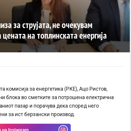
иза за струјата, не очекувам
 цената на топлинската енергија
а комисија за енергетика (РКЕ), Ацо Ристов,
фни блока во сметките за потрошена електрична
аниот пазар и порачува дека според него
ени за ист берзански производ.
 на Instagram