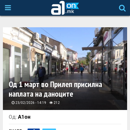
P
R
I
M
A
Од 1 март во Прилеп присилна
R
наплата на даноците
Y
23/02/2026 - 14:19
212
M
Од:
А1он