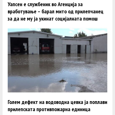
Уапсен е службеник во Агенција за
вработување – барал мито од прилепчанец
за да не му ја укинат социјалната помош
Голем дефект на водоводна цевка ја поплави
прилепската противпожарна единица