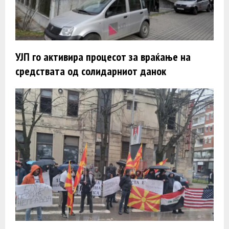
УЈП го активира процесот за враќање на
средствата од солидарниот данок