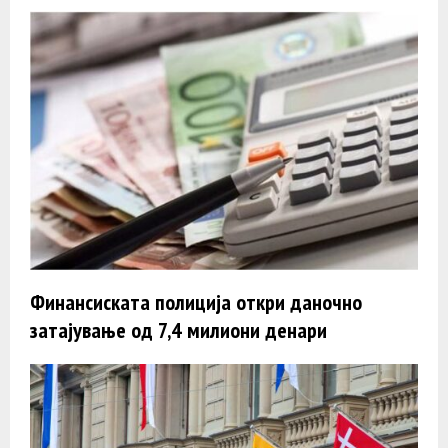
Финансиската полиција откри даночно
затајување од 7,4 милиони денари