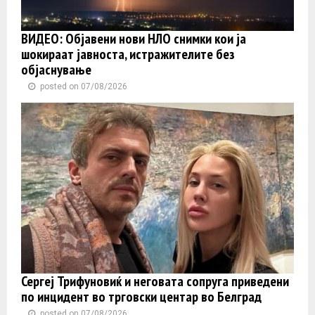
ВИДЕО: Објавени нови НЛО снимки кои ја
шокираат јавноста, истражителите без
објаснување
posted on 07/08/2026
Сергеј Трифуновиќ и неговата сопруга приведени
по инцидент во трговски центар во Белград
posted on 07/08/2026