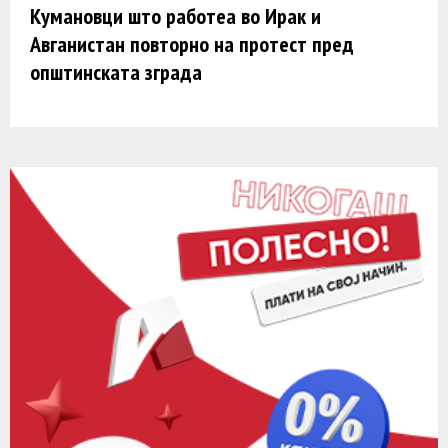
Кумановци што работеа во Ирак и
Авганистан повторно на протест пред
општинската зграда