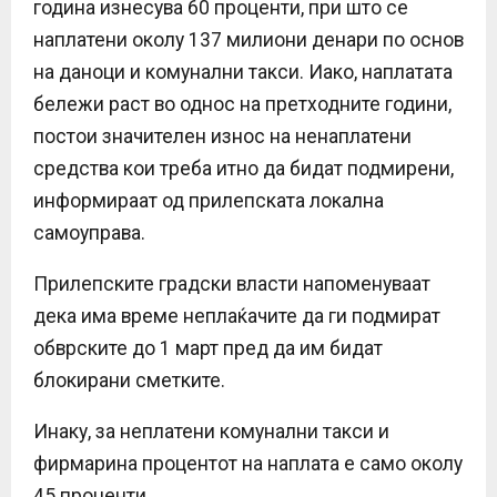
година изнесува 60 проценти, при што се
наплатени околу 137 милиони денари по основ
на даноци и комунални такси. Иако, наплатата
бележи раст во однос на претходните години,
постои значителен износ на ненаплатени
средства кои треба итно да бидат подмирени,
информираат од прилепската локална
самоуправа.
Прилепските градски власти напоменуваат
дека има време неплаќачите да ги подмират
обврските до 1 март пред да им бидат
блокирани сметките.
Инаку, за неплатени комунални такси и
фирмарина процентот на наплата е само околу
45 проценти.