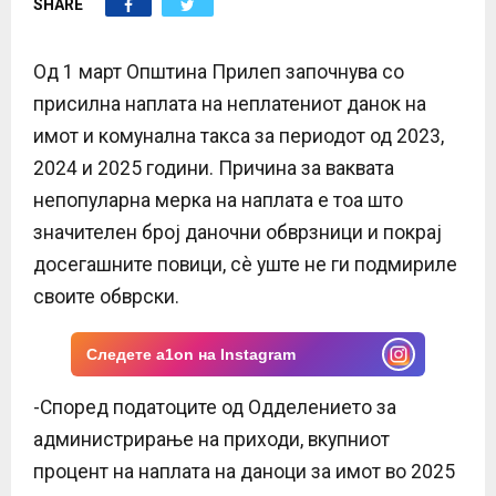
SHARE
E
N
Од 1 март Општина Прилеп започнува со
присилна наплата на неплатениот данок на
U
имот и комунална такса за периодот од 2023,
2024 и 2025 години. Причина за ваквата
непопуларна мерка на наплата е тоа што
значителен број даночни обврзници и покрај
досегашните повици, сѐ уште не ги подмириле
своите обврски.
Следете a1on на Instagram
-Според податоците од Одделението за
администрирање на приходи, вкупниот
процент на наплата на даноци за имот во 2025