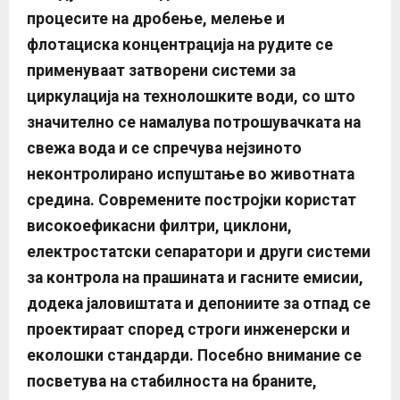
процесите на дробење, мелење и
флотациска концентрација на рудите се
применуваат затворени системи за
циркулација на технолошките води, со што
значително се намалува потрошувачката на
свежа вода и се спречува нејзиното
неконтролирано испуштање во животната
средина. Современите постројки користат
високоефикасни филтри, циклони,
електростатски сепаратори и други системи
за контрола на прашината и гасните емисии,
додека јаловиштата и депониите за отпад се
проектираат според строги инженерски и
еколошки стандарди. Посебно внимание се
посветува на стабилноста на браните,