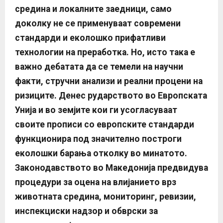
средина и локалните заедници,
само
доколку не се применуваат современи
стандарди и еколошко прифатливи
технологии на преработка. Но, исто така е
важно дебатата да се темели на научни
факти, стручни анализи и реални процени на
ризиците.
Денес рударството во Европската
Унија и во земјите кои ги усогласуваат
своите прописи со европските стандарди
функционира под значително построги
еколошки барања отколку во минатото.
Законодавството во Македонија предвидува
процедури за оцена на влијанието врз
животната средина, мониторинг, ревизии,
инспекциски надзор и обврски за