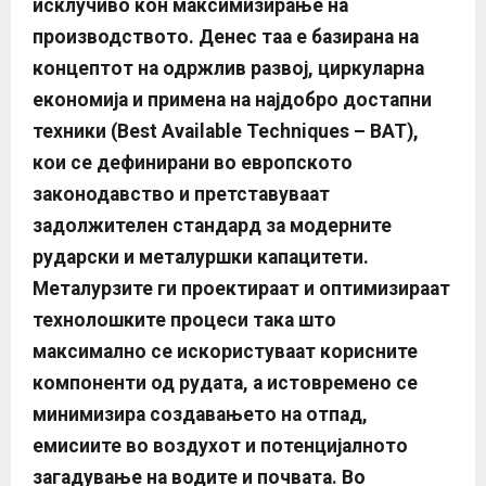
исклучиво кон максимизирање на
производството. Денес таа е базирана на
концептот на одржлив развој, циркуларна
економија и примена на најдобро достапни
техники (Best Available Techniques – BAT),
кои се дефинирани во европското
законодавство и претставуваат
задолжителен стандард за модерните
рударски и металуршки капацитети.
Металурзите ги проектираат и оптимизираат
технолошките процеси така што
максимално се искористуваат корисните
компоненти од рудата, а истовремено се
минимизира создавањето на отпад,
емисиите во воздухот и потенцијалното
загадување на водите и почвата. Во