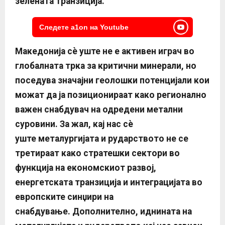
зелената транзиција.
Следете a1on на Youtube
Македонија сè уште не е активен играч во
глобалната трка за критични минерали, но
поседува значајни геолошки потенцијали кои
можат да ја позиционираат како регионално
важен снабдувач на одредени метални
суровини. За жал, кај нас сè
уште
металургијата и рударството не
се
третираат како стратешки сектор
и во
функција на економскиот развој,
енергетската транзиција и интеграцијата во
европските синџири на
снабдување
.
Дополнително, иднината на