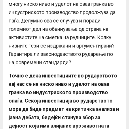
многу ниско ниво и уделот на оваа гранка во
индустриското производство продолжува да
паѓа. Делумно ова се случува и поради
големиот дел на обвинувања од страна на
активистите на сметка на рудниците. Колку
нивните тези се издржани и аргументирани?
Гарантира ли законодавството рударење по
најсовремени стандарди?
Точно е дека инвестициите во рударството
кај нас се на ниско ниво и уделот на оваа
гранка во индустриското производство
опаѓа. Секоја инвестиција во рударството
мора да биде предмет на критичка анализа и
јавна дебата, бидејќи станува збор за
дејност која има влијание врз животната