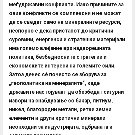
меѓудржавни конфликти. Иако причините за
овие конфликти се комплексни и не можат
да се сведат само на минералните ресурси,
неспорно е дека пристапот до критични
суровини, енергенси и стратешки материјали
има големо влијание врз надворешната
политика, безбедносните стратегии и
економските интереси на големите сили.
Затоа денес сè почесто се зборува за
„геополитика на минералите“, каде
државите настојуваат да обезбедат сигурни
извори на снабдување со бакар, литиум,
никел,
благородни метали, ретки земни
елементи и други критични минерали
неопходни за индустријата, одбраната и