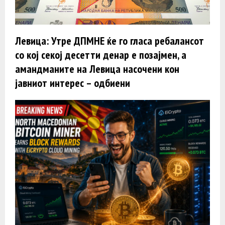
Левица: ​​​​​​​Утре ДПМНЕ ќе го гласа ребалансот
со кој секој десетти денар е позајмен, а
амандманите на Левица насочени кон
јавниот интерес – одбиени