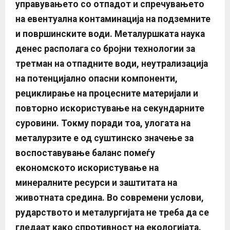
управувањето со отпадот и спречувањето
на евентуална контаминација на подземните
и површинските води. Металуршката наука
денес располага со бројни технологии за
третман на отпадните води, неутрализација
на потенцијално опасни компоненти,
рециклирање на процесните материјали и
повторно искористување на секундарните
суровини. Токму поради тоа, улогата на
металурзите е од суштинско значење за
воспоставување баланс помеѓу
економското искористување на
минералните ресурси и заштитата на
животната средина. Во современи услови,
рударството и металургијата не треба да се
гледаат како спротивност на екологијата.