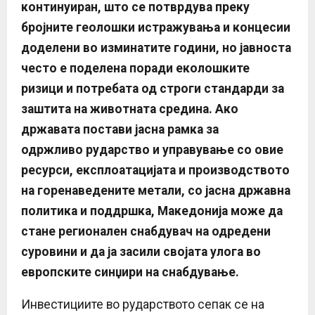
континуиран, што се потврдува преку
бројните геолошки истражувања и концесии
доделени во изминатите години
, но јавноста
често е поделена поради еколошките
ризици и потребата од строги стандарди за
заштита на животната средина. Ако
државата постави јасна рамка за
одржливо
рударство и управување со овие
ресурси,
експлоатацијата и производството
на горенаведените метали, со јасна државна
политика и поддршка, Македонија може да
стане регионален снабдувач на одредени
суровини и да ја засили својата улога во
европските синџири на снабдување.
Инвестициите во рударството сепак се на