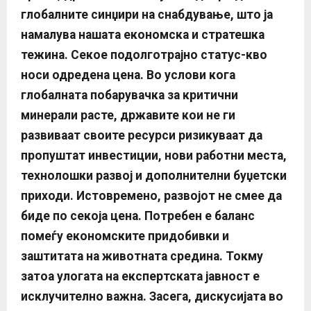
глобалните синџири на снабдување, што ја
намалува нашата економска и стратешка
тежин
а. Секое подолготрајно статус-кво
носи одредена цена. Во услови кога
глобалната побарувачка за критични
минерали расте, државите кои не ги
развиваат своите ресурси ризикуваат да
пропуштат инвестиции, нови работни места,
технолошки развој и дополнителни буџетски
приходи.
Истовремено, развојот не смее да
биде по секоја цена. Потребен е баланс
помеѓу економските придобивки и
заштитата на животната средина. Токму
затоа улогата на експертската јавност е
исклучително важна. Засега, дискусијата во