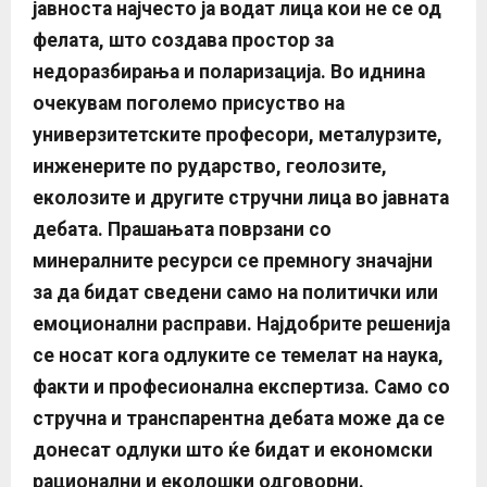
јавноста најчесто ја водат лица кои не се од
фелата, што создава простор за
недоразбирања и поларизација.
Во иднина
очекувам поголемо присуство на
универзитетските професори, металурзите,
инженерите по рударство, геолозите,
еколозите и другите стручни лица во јавната
дебата. Прашањата поврзани со
минералните ресурси се премногу значајни
за да бидат сведени само на политички или
емоционални расправи. Најдобрите решенија
се носат кога одлуките се темелат на наука,
факти и професионална експертиза. Само со
стручна и транспарентна дебата може да се
донесат одлуки што ќе бидат и економски
рационални и еколошки одговорни
.