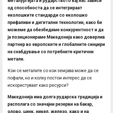
металургијата и рударството кај нас зависи
од способноста да се интегрираат
еколошките стандарди со еколошко
прифаливи и дигитални технологии, како би
можеме да обезбедиме конкурентност и да
ја позиционираме Македонија како доверлив
партнер во европските и глобалните синџири
на снабдување со потребните критични
метали.
Кои се металите со кои земјава може да се
пофали, но и колку постои интерес да се
искористуваат како ресурси?
Македонија има долга рударска традиција и
располага со значајни резерви на бакар,
олово, цинк, никел, железо, како и на