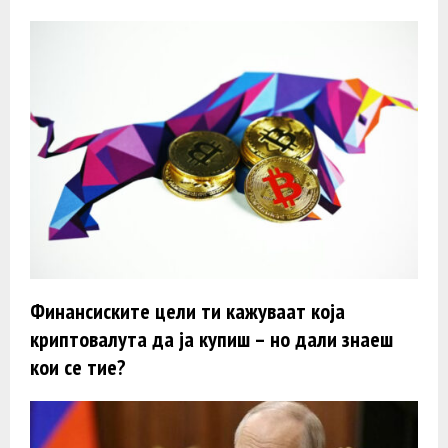
Финансиските цели ти кажуваат која
криптовалута да ја купиш – но дали знаеш
кои се тие?