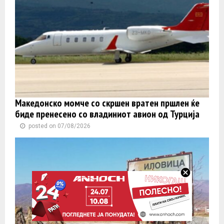
Македонско момче со скршен вратен пршлен ќе
биде пренесено со владиниот авион од Турција
posted on 07/08/2026