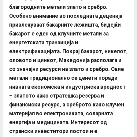
благородни
те метали злато и сребро.
Особено внимание во последната деценија
привлекуваат бакарните лежишта, бидејќи
бакарот е еден од клучните метали за
енергетската транзиција и
електрификацијата. Покрај бакарот, никелот
,
олово
то и цинкот, Македонија располага и
со значајни ресурси на злато и сребро. Овие
метали традиционално се ценети поради
нивната економска и индустриска вредност
– златото како стратешка резервa и
финансиски ресурс, а среброто како клучен
материјал во електрониката, соларната
енергија и медицината. Интересот од
странски инвеститори постои и е