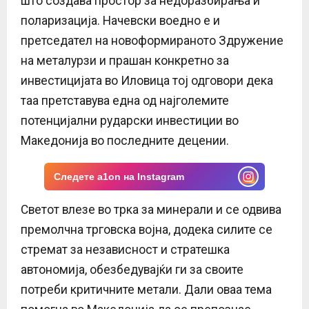
што создава простор за недоразбирања и
поларизација. Начевски воедно е и
претседател на новоформираното Здружение
на металурзи и прашан конкретно за
инвестицијата во Иловица тој одговори дека
таа претставува една од најголемите
потенцијални рударски инвестиции во
Македонија во последните децении.
Следете a1on на Instagram
Светот влезе во трка за минерали и се одвива
премолчна трговска војна, додека силите се
стремат за независност и стратешка
автономија, обезбедувајќи ги за своите
потреби критичните метали. Дали оваа тема