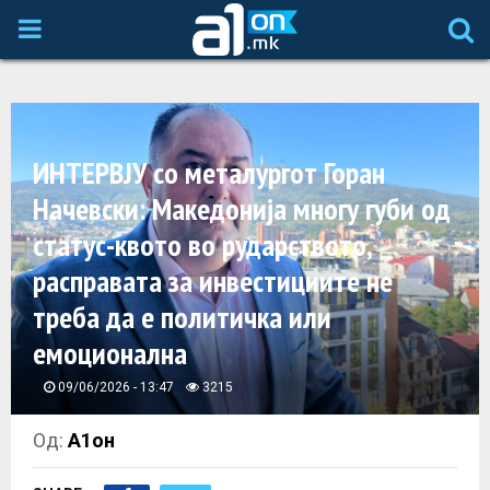
P
R
I
ИНТЕРВЈУ со металургот Горан
Начевски: Македонија многу губи од
M
статус-квото во рударството,
A
расправата за инвестициите не
треба да е политичка или
R
емоционална
Y
09/06/2026 - 13:47
3215
M
Од:
А1он