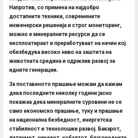
Напротив, со примена на најдобро
достапните техники, современите
инженерски решенија и строг мониторинг,
можно е минералните ресурси да се
експлоатираат и преработуваат на начин кој
обезбедува високо ниво на заштита на
животната средина и одржлив развој за
идните генерации.
За поставеното прашање можам да кажам
дека последните неколку години јасно
покажаа дека минералните суровини не се
само економско прашање, туку и прашање
на национална безбедност, енергетска
стабилност и технолошки развој. Бакарот,
литиумот, никелот, кобалтот,
благородните