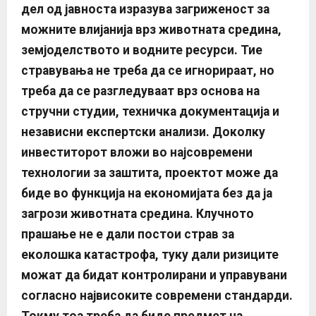
дел од јавноста изразува загриженост за
можните влијанија врз животната средина,
земјоделството и водните ресурси. Тие
стравувања не треба да се игнорираат, но
треба да се разгледуваат врз основа на
стручни студии, техничка документација и
независни експертски анализи.
Доколку
инвеститорот вложи во најсовремени
технологии за заштита, проектот може да
биде во функција на економијата без да ја
загрози животната средина. Клучното
прашање не е дали постои страв
за
еколошка катастрофа, туку дали ризиците
можат да бидат контролирани и управувани
согласно највисоките современи стандарди.