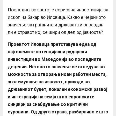
Последно, во застој е сериозна инвестиција за
ископ на бакар во Иловица. Какво е нејзиното
значење за граѓаните и државата и оправдан
ли е стравот кој се шири од дел од јавноста?
Проектот Иловица претставува една од
најголемите потенцијални рударски
инвестиции во Македонија во последните
децении. Неговото значење се огледува во
можноста за отворање нови работни места,
зголемување на извозот, приходи во
државниот буџет, локален економски развој
и интеграција на земјата во европските
синџири за снабдување со критични
суровини.
Од друга страна, разбирливо е што