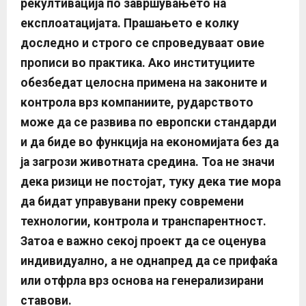
рекултивација по завршувањето на
експлоатацијата.
Прашањето е колку
доследно и строго се спроведуваат овие
прописи во практика. Ако институциите
обезбедат целосна примена на законите и
контрола врз компаниите, рударството
може да се развива по европски стандарди
и да биде во функција на економијата без да
ја загрози животната средина. Тоа не значи
дека ризици не постојат, туку дека тие мора
да бидат управувани преку современи
технологии, контрола и транспарентност.
Затоа е важно секој проект да се оценува
индивидуално, а не однапред да се прифаќа
или отфрла врз основа на генерализирани
ставови.