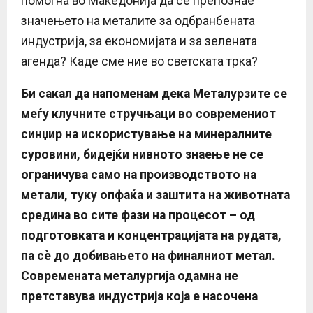
помогна во Македонија да се препознае
значењето на металите за одбранбената
индустрија, за економијата и за зелената
агенда? Каде сме ние во светската трка?
Би сакал да напоменам дека Металурзите се
меѓу клучните стручњаци во современиот
синџир на искористување на минералните
суровини, бидејќи нивното знаење не се
ограничува само на производството на
метали, туку опфаќа и заштита на животната
средина во сите фази на процесот – од
подготовката и концентрацијата на рудата,
па сè до добивањето на финалниот метал.
Современата металургија одамна не
претставува индустрија која е насочена