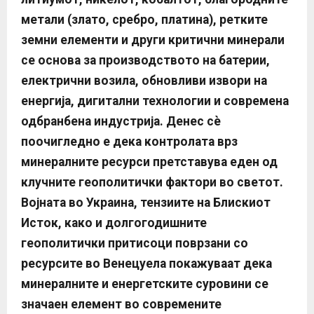
метали (злато, сребро, платина), ретките
земни елементи и други критични минерали
се основа за производството на батерии,
електрични возила, обновливи извори на
енергија, дигитални технологии и современа
одбранбена индустрија.
Денес сè
поочигледно е дека контролата врз
минералните ресурси претставува еден од
клучните геополитички фактори во светот.
Војната во Украина, тензиите на Блискиот
Исток, како и долгогодишните
геополитички притисоци поврзани со
ресурсите во Венецуела покажуваат дека
минералните и енергетските суровини се
значаен елемент во современите