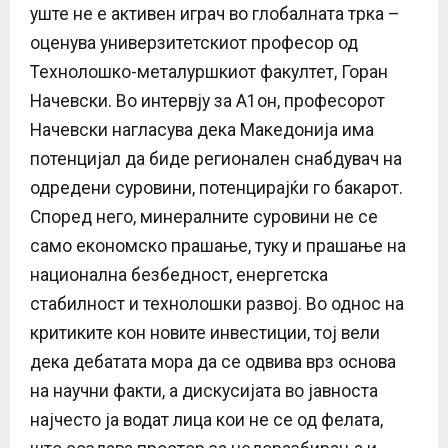
уште не е активен играч во глобалната трка –
оценува универзитетскиот професор од
Технолошко-металуршкиот факултет, Горан
Начевски. Во интервју за А1он, професорот
Начевски нагласува дека Македонија има
потенцијал да биде регионален снабдувач на
одредени суровини, потенцирајќи го бакарот.
Според него, минералните суровини не се
само економско прашање, туку и прашање на
национална безбедност, енергетска
стабилност и технолошки развој. Во однос на
критиките кон новите инвестиции, тој вели
дека дебатата мора да се одвива врз основа
на научни факти, а дискусијата во јавноста
најчесто ја водат лица кои не се од фелата,