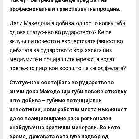
Токму тоа треба да биде предмет на
професионална и транспарентна процена.
Дали Македонија добива, односно колку губи
од ова статус-кво во рударството? Ќе се
вклучи ли почесто и експертската јавност во
дебатата за рударството која засега низ
медиумите и социјалните мрежи ја водат
претежно лица кои воопшто не се од фелата?
Статус-кво состојбата во рударството
значи дека Македонија губи повеќе отколку
што добива – губиме потенцијални
инвестиции, нови работни места и можност
да се позиционираме како регионален
снабдувач на критични минерали. Во исто
време, државата останува надвор од