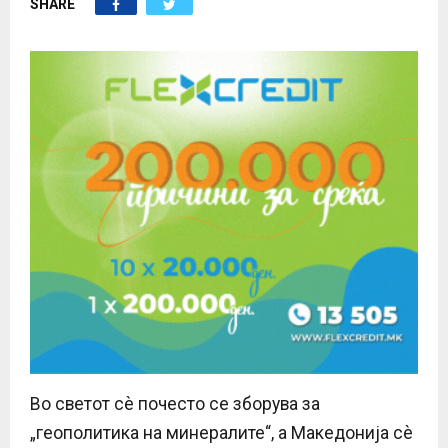
SHARE
E
N
U
Во светот сѐ почесто се зборува за
„геополитика на минералите“, а Македонија сѐ