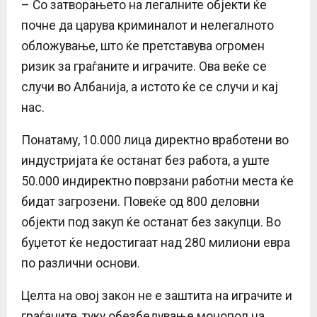
– Со затворањето на легалните објекти ќе
почне да царува криминалот и нелегалното
обложување, што ќе претставува огромен
ризик за граѓаните и играчите. Ова веќе се
случи во Албанија, а истото ќе се случи и кај
нас.
Понатаму, 10.000 лица директно вработени во
индустријата ќе останат без работа, а уште
50.000 индиректно поврзани работни места ќе
бидат загрозени. Повеќе од 800 деловни
објекти под закуп ќе останат без закупци. Во
буџетот ќе недостигаат над 280 милиони евра
по различни основи.
Целта на овој закон не е заштита на играчите и
граѓаните, туку обезбедување монопол на