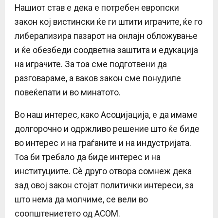
Нашиот став е дека е потребен европски
закон кој вистински ќе ги штити играчите, ќе го
либерализира пазарот на онлајн обложување
и ќе обезбеди соодветна заштита и едукација
на играчите. За тоа сме подготвени да
разговараме, а ваков закон сме понудиле
повеќепати и во минатото.
Во наш интерес, како Асоцијација, е да имаме
долгорочно и одржливо решение што ќе биде
во интерес и на граѓаните и на индустријата.
Тоа би требало да биде интерес и на
институциите. Сè друго отвора сомнеж дека
зад овој закон стојат политички интереси, за
што нема да молчиме, се вели во
соопштениетето од АСОМ.