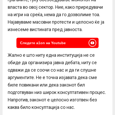
власта во овој сектор. Ние, како приредувачи
на игри на среќа, нема да го дозволиме тоа.
Најавуваме масовни протести и целосно ќе ја
изнесеме вистината пред јавноста.
Следете a1on на Youtube
Жално е што ниту една институција не се
обиде да организира јавна дебата, ниту се
одважи да се соочи со нас и да ги слушне
аргументите. Не е точна изјавата дека сме
биле повикани или дека законот бил
подготвуван низ широк консултативен процес.
Напротив, законот е целосно изготвен без
каква било консултација со нас.