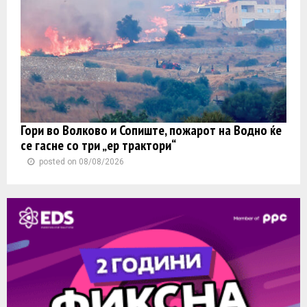
Гори во Волково и Сопиште, пожарот на Водно ќе
се гасне со три „ер трактори“
posted on 08/08/2026