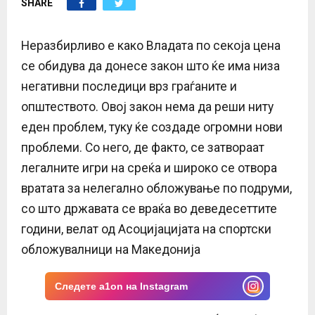
SHARE
E
N
Неразбирливо е како Владата по секоја цена
се обидува да донесе закон што ќе има низа
U
негативни последици врз граѓаните и
општеството. Овој закон нема да реши ниту
еден проблем, туку ќе создаде огромни нови
проблеми. Со него, де факто, се затвораат
легалните игри на среќа и широко се отвора
вратата за нелегално обложување по подруми,
со што државата се враќа во деведесеттите
години, велат од Асоцијацијата на спортски
обложувалници на Македонија
Следете a1on на Instagram