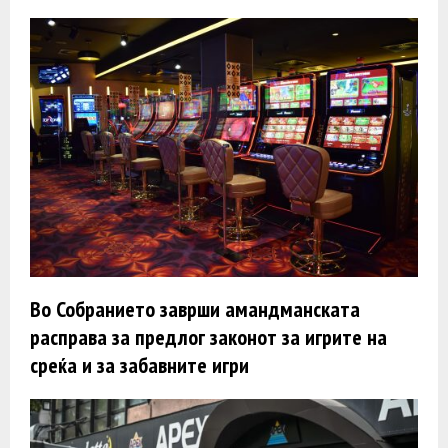
Во Собранието заврши амандманската
расправа за предлог законот за игрите на
среќа и за забавните игри