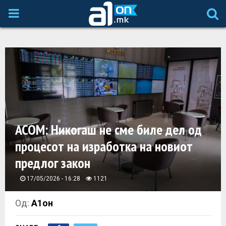
P
R
I
M
A
АСОМ: Никогаш не сме биле дел од
процесот на изработка на новиот
R
предлог закон
Y
17/05/2026 - 16:28
1121
M
Од:
А1он