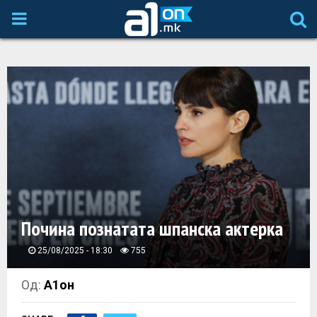
P
R
I
M
A
R
Почина познатата шпанска актерка
Y
25/08/2025 - 18:30
755
M
Од:
А1он