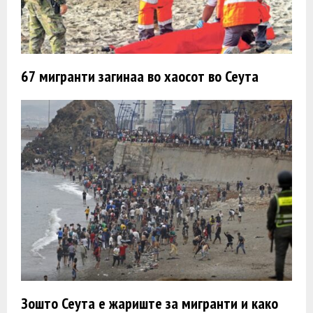
67 мигранти загинаа во хаосот во Сеута
Зошто Сеута е жариште за мигранти и како