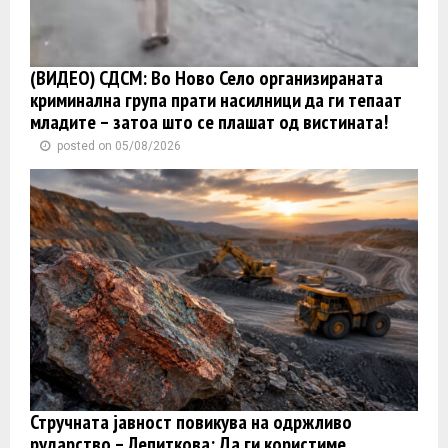
(ВИДЕО) СДСМ: Во Ново Село организираната
криминална група прати насилници да ги тепаат
младите – затоа што се плашат од вистината!
posted on 05/08/2026
Стручната јавност повикува на одржливо
рударство – Лепиткова: Да ги користиме