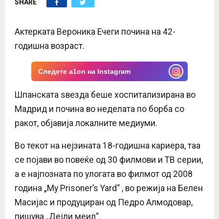
SHARE
E
N
Актерката Вероника Ечеги почина на 42-
годишна возраст.
U
Следете a1on на Instagram
Шпанската ѕвезда беше хоспитализирана во
Мадрид и почина во неделата по борба со
ракот, објавија локалните медиуми.
Во текот на нејзината 18-годишна кариера, таа
се појави во повеќе од 30 филмови и ТВ серии,
а е најпозната по улогата во филмот од 2008
година „My Prisoner’s Yard“ , во режија на Белен
Масијас и продуциран од Педро Алмодовар,
пишува „Дејли меил“.