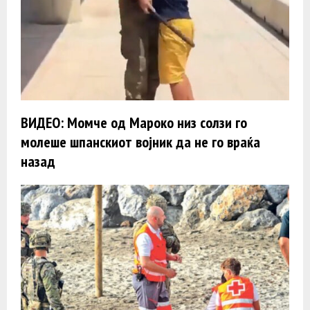
ВИДЕО: Момче од Мароко низ солзи го
молеше шпанскиот војник да не го враќа
назад