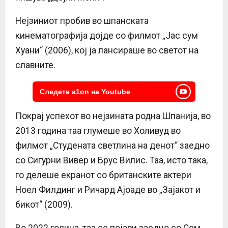
Нејзиниот пробив во шпанската
кинематографија дојде со филмот „Јас сум
Хуани“ (2006), кој ја лансираше во светот на
славните.
Следете a1on на Youtube
Покрај успехот во нејзината родна Шпанија, во
2013 година таа глумеше во Холивуд во
филмот „Студената светлина на денот“ заедно
со Сигурни Вивер и Брус Вилис. Таа, исто така,
го делеше екранот со британските актери
Ноел Филдинг и Ричард Ајоаде во „Зајакот и
бикот“ (2009).
Во 2022 година, таа се појави заедно со Сем