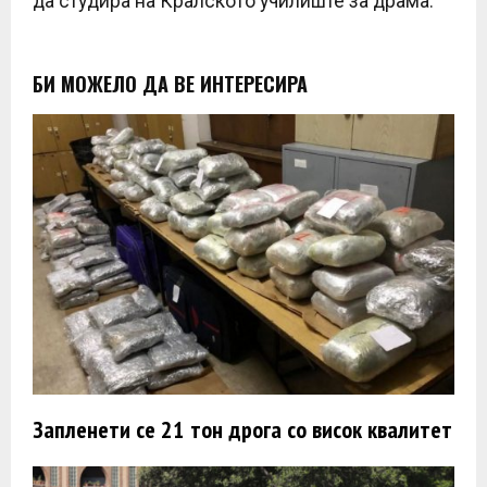
да студира на Кралското училиште за драма.
БИ МОЖЕЛО ДА ВЕ ИНТЕРЕСИРА
Запленети се 21 тон дрога со висок квалитет