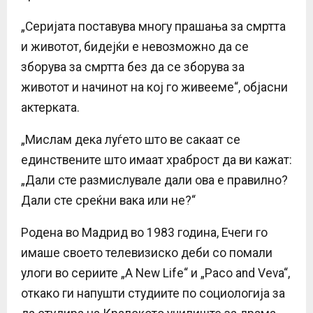
„Серијата поставува многу прашања за смртта
и животот, бидејќи е невозможно да се
зборува за смртта без да се зборува за
животот и начинот на кој го живееме“, објасни
актерката.
„Мислам дека луѓето што ве сакаат се
единствените што имаат храброст да ви кажат:
„Дали сте размислувале дали ова е правилно?
Дали сте среќни вака или не?“
Родена во Мадрид во 1983 година, Ечеги го
имаше своето телевизиско деби со помали
улоги во сериите „A New Life“ и „Paco and Veva“,
откако ги напушти студиите по социологија за