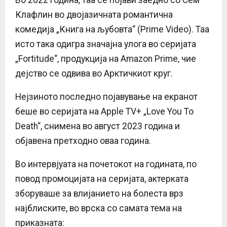
Клафлин во двојазичната романтична
комедија „Книга на љубовта“ (Prime Video). Таа
исто така одигра значајна улога во серијата
„Fortitude“, продукција на Amazon Prime, чие
дејство се одвива во Арктичкиот круг.
Нејзиното последно појавување на екранот
беше во серијата на Apple TV+ „Love You To
Death“, снимена во август 2023 година и
објавена претходно оваа година.
Во интервјуата на почетокот на годината, по
повод промоцијата на серијата, актерката
зборуваше за влијанието на болеста врз
најблиските, во врска со самата тема на
приказната: