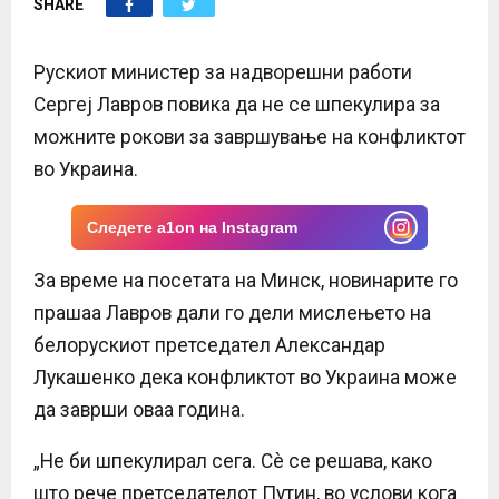
SHARE
E
N
Рускиот министер за надворешни работи
Сергеј Лавров повика да не се шпекулира за
U
можните рокови за завршување на конфликтот
во Украина.
Следете a1on на Instagram
За време на посетата на Минск, новинарите го
прашаа Лавров дали го дели мислењето на
белорускиот претседател Александар
Лукашенко дека конфликтот во Украина може
да заврши оваа година.
„Не би шпекулирал сега. Сè се решава, како
што рече претседателот Путин, во услови кога