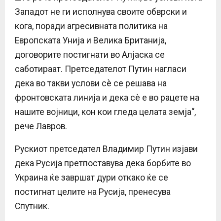
Западот не ги исполнува своите обврски и
кога, поради агресивната политика на
Европската Унија и Велика Британија,
договорите постигнати во Алјаска се
саботираат. Претседателот Путин нагласи
дека во такви услови сè се решава на
фронтовската линија и дека сè е во рацете на
нашите војници, кон кои гледа целата земја“,
рече Лавров.
Рускиот претседател Владимир Путин изјави
дека Русија претпоставува дека борбите во
Украина ќе завршат дури откако ќе се
постигнат целите на Русија, пренесува
Спутник.