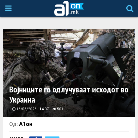
P
R
I
M
A
Војниците го одлучуваат исходот во
R
Украина
Y
16/06/2026 - 14:37
501
M
Од:
А1он