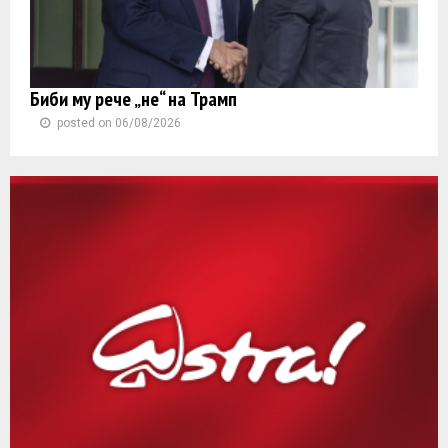
Биби му рече „не“ на Трамп
posted on 06/08/2026