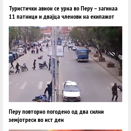
Туристички авион се урна во Перу – загинаа
11 патници и двајца членови на екипажот
Перу повторно погодено од два силни
земјотреси во ист ден