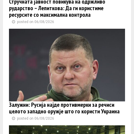
Стручната јавност повикува на одржливо
рударство – Лепиткова: Да ги користиме
ресурсите со максимална контрола
posted on 06/08/2026
Залужни: Русија најде противмерки за речиси
целото западно оружје што го користи Украина
posted on 06/08/2026