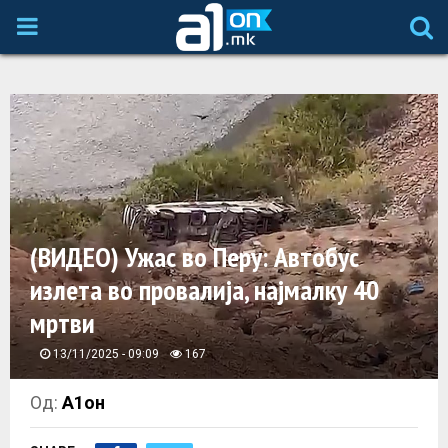
P
R
I
M
A
(ВИДЕО) Ужас во Перу: Автобус
излета во провалија, најмалку 40
R
мртви
Y
13/11/2025 - 09:09
167
M
Од:
А1он