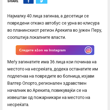
SHARE
E
N
Најмалку 40 лица загинаа, а десетици се
повредени откако автобус се урна во клисура
U
во планинскиот регион Арекипа во јужен Перу,
соопштија локалните власти.
Следете a1on на Instagram
Меѓу загинатите има 36 лица кои починаа на
местото на несреќата, додека останатите им
подлегнаа на повредите во болница, изјави
Валтер Опорто, регионален здравствен
началник во Арекипа, повикувајќи се на
извештаи од пожарникари на местото на
несреќата.