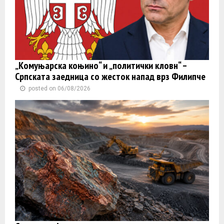
„Комуњарска коњино“ и „политички кловн“ –
Српската заедница со жесток напад врз Филипче
posted on 06/08/2026