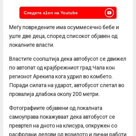
Следете a1on на Youtube
Меѓу повредените има осуммесечно бебе и
уште две деца, според списокот објавен од
локалните власти.
Властите соопштија дека автобусот се движел
по автопат од крајбрежниот град Чала кон
регионот Арекипа кога удрил во комбето.
Поради силата на ударот, автобусот слетал во
провалија длабока околу 200 метри.
Фотографиите објавени од локалната
самоуправа покажуваат дека автобусот се
превртел на дното на клисура, опкружен со
расфрлани делови од возилото и лични работи