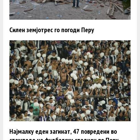
Силен земјотрес го погоди Перу
Најмалку еден загинат, 47 повредени во
стампедо на фудбалски стадион во Перу