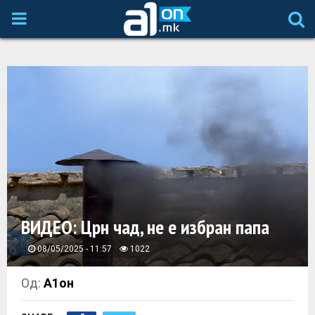
P
R
I
M
A
R
ВИДЕО: Црн чад, не е избран папа
Y
08/05/2025 - 11:57
1022
M
Од:
А1он