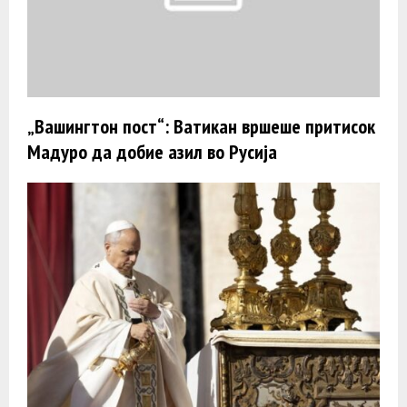
„Вашингтон пост“: Ватикан вршеше притисок
Мадуро да добие азил во Русија