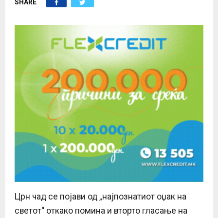
SHARE
E
N
U
Црн чад се појави од „најпознатиот оџак на
светот“ откако помина и вторто гласање на