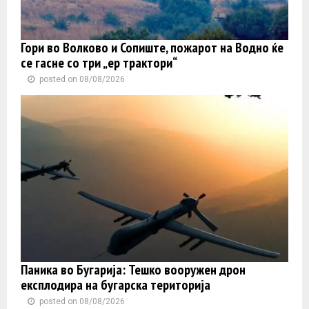
Гори во Волково и Сопиште, пожарот на Водно ќе
се гасне со три „ер трактори“
posted on 08/08/2026
Паника во Бугарија: Тешко вооружен дрон
експлодира на бугарска територија
posted on 08/08/2026