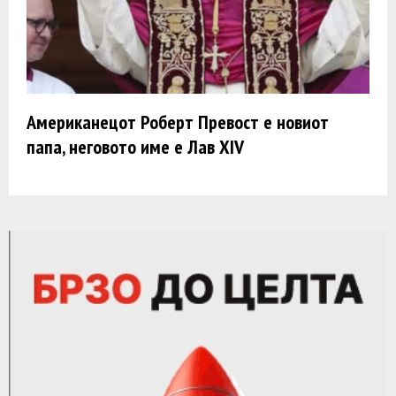
Американецот Роберт Превост е новиот
папа, неговото име е Лав XIV