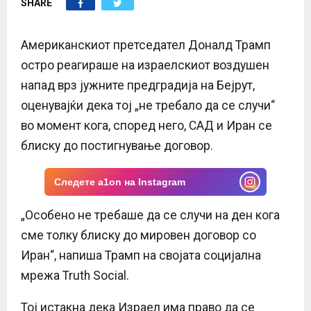
SHARE
E
N
Американскиот претседател Доналд Трамп
остро реагираше на израелскиот воздушен
U
напад врз јужните предградија на Бејрут,
оценувајќи дека тој „не требало да се случи“
во момент кога, според него, САД и Иран се
блиску до постигнување договор.
Следете a1on на Instagram
„Особено не требаше да се случи на ден кога
сме толку блиску до мировен договор со
Иран“, напиша Трамп на својата социјална
мрежа Truth Social.
Тој истакна дека Израел има право да се