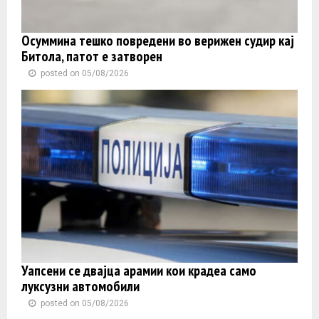
Осуммина тешко повредени во верижен судир кај
Битола, патот е затворен
posted on 05/08/2026
Уапсени се двајца арамии кои крадеа само
луксузни автомобили
posted on 05/08/2026