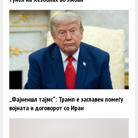
„Фајненшл тајмс“: Трамп e заглавен помеѓу
војната и договорот со Иран