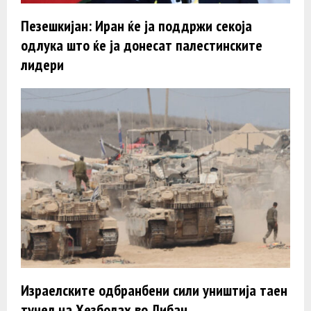
Пезешкијан: Иран ќе ја поддржи секоја
одлука што ќе ја донесат палестинските
лидери
Израелските одбранбени сили уништија таен
тунел на Хезболах во Либан