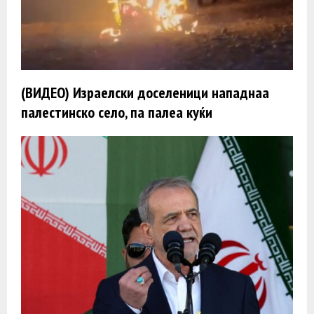
(ВИДЕО) Израелски доселеници нападнаа
палестинско село, па палеа куќи