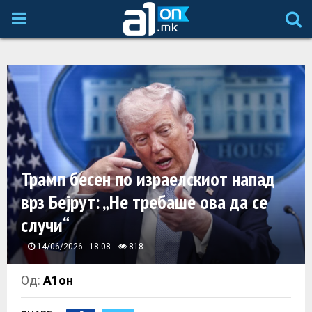
P
R
I
M
A
Трамп бесен по израелскиот напад
врз Бејрут: „Не требаше ова да се
R
случи“
Y
14/06/2026 - 18:08
818
M
Од:
А1он