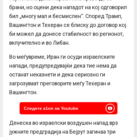
брани, но оцени дека нападот на кој одговорил
бил „многу мал и бесмислен“. Според Трамп,
Вашингтон и Техеран се блиску до договор кој
би можел да донесе стабилност во регионот,
вклучително и во Либан.
Во меѓувреме, Иран ги осуди израелските
напади, предупредувајќи дека тие нема да
останат неказнети и дека сериозно ги
загрозуваат преговорите меѓу Техеран и
Вашингтон.
Следете a1on на Youtube
Денеска во израелски воздушен напад врз
јужните предградија на Бејрут загинаа три