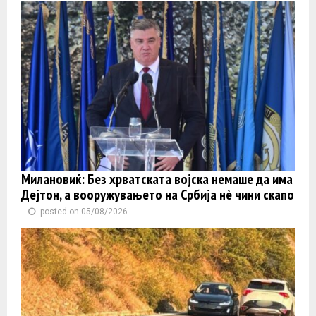
Милановиќ: Без хрватската војска немаше да има
Дејтон, а вооружувањето на Србија нè чини скапо
posted on 05/08/2026