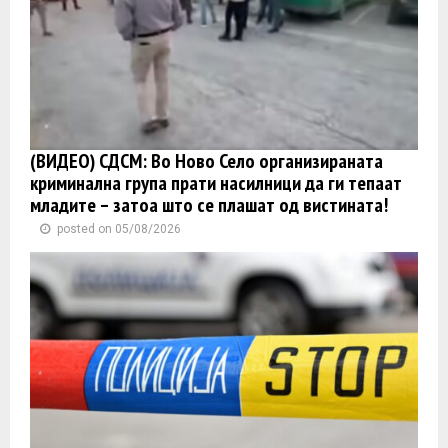
(ВИДЕО) СДСМ: Во Ново Село организираната
криминална група прати насилници да ги тепаат
младите – затоа што се плашат од вистината!
posted on 05/08/2026