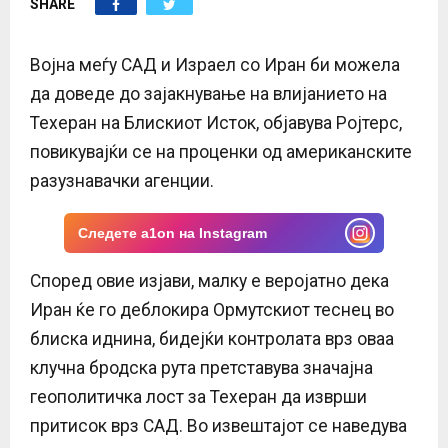
SHARE
E
N
Војна меѓу САД и Израел со Иран би можела
да доведе до зајакнување на влијанието на
U
Техеран на Блискиот Исток, објавува Ројтерс,
повикувајќи се на проценки од американските
разузнавачки агенции.
Следете a1on на Instagram
Според овие изјави, малку е веројатно дека
Иран ќе го деблокира Ормутскиот теснец во
блиска иднина, бидејќи контролата врз оваа
клучна бродска рута претставува значајна
геополитичка лост за Техеран да изврши
притисок врз САД. Во извештајот се наведува