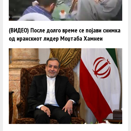
(ВИДЕО) После долго време се појави снимка
од иранскиот лидер Моџтаба Хамнеи