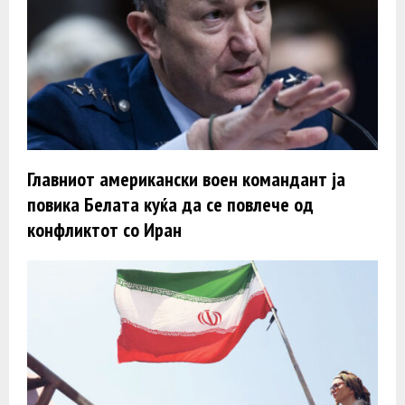
Главниот американски воен командант ја
повика Белата куќа да се повлече од
конфликтот со Иран