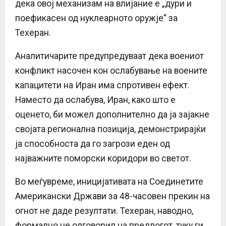
дека овој механизам на влијание е „дури и
поефикасен од нуклеарното оружје“ за
Техеран.
Аналитичарите предупредуваат дека воениот
конфликт насочен кон ослабување на воените
капацитети на Иран има спротивен ефект.
Наместо да ослабува, Иран, како што е
оценето, би можел дополнително да ја зајакне
својата регионална позиција, демонстрирајќи
ја способноста да го загрози еден од
најважните поморски коридори во светот.
Во меѓувреме, иницијативата на Соединетите
Американски Држави за 48-часовен прекин на
огнот не даде резултати. Техеран, наводно,
формално не одговорил на предлогот, туку ги