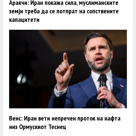
Аракчи: Иран покажа сила, муслиманските
земји треба да се потпрат на сопствените
капацитети
Венс: Иран вети непречен проток на нафта
низ Ормускиот Теснец