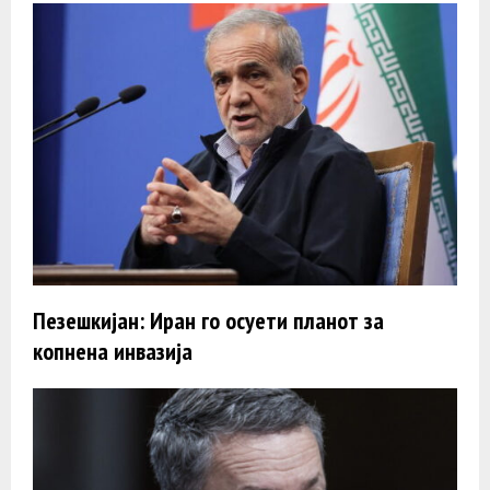
Пезешкијан: Иран го осуети планот за
копнена инвазија