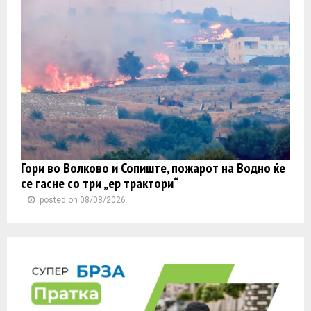
Гори во Волково и Сопиште, пожарот на Водно ќе
се гасне со три „ер трактори“
posted on 08/08/2026