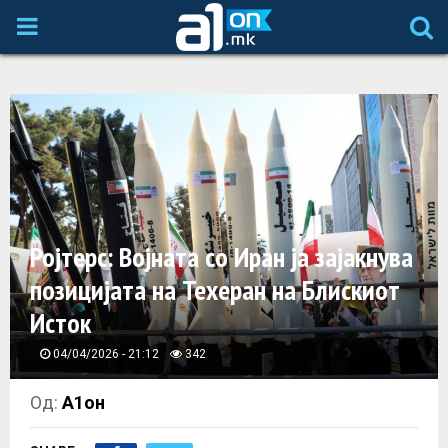
P
R
I
M
A
Ројтерс: Војната со Иран ја зајакнува
позицијата на Техеран на Блискиот
R
Исток
Y
04/04/2026 - 21:12
342
M
Од:
А1он