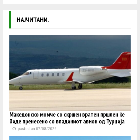
НАЈЧИТАНИ.
Македонско момче со скршен вратен пршлен ќе
биде пренесено со владиниот авион од Турција
posted on 07/08/2026