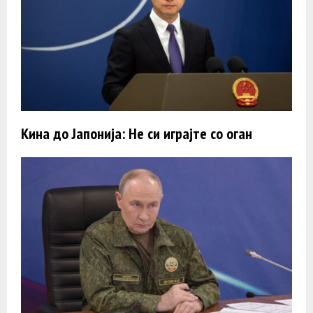
Кина до Јапонија: Не си играјте со оган