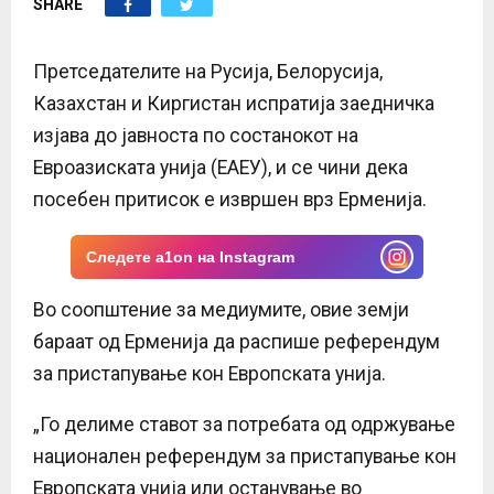
SHARE
E
N
Претседателите на Русија, Белорусија,
Казахстан и Киргистан испратија заедничка
U
изјава до јавноста по состанокот на
Евроазиската унија (ЕАЕУ), и се чини дека
посебен притисок е извршен врз Ерменија.
Следете a1on на Instagram
Во соопштение за медиумите, овие земји
бараат од Ерменија да распише референдум
за пристапување кон Европската унија.
„Го делиме ставот за потребата од одржување
национален референдум за пристапување кон
Европската унија или останување во