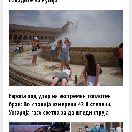
нападите на Русија
Европа под удар на екстремен топлотен
бран: Во Италија измерени 42,8 степени,
Унгарија гаси светла за да штеди струја