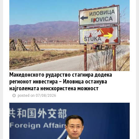
Македонското рударство стагнира додека
регионот инвестира – Иловица останува
најголемата неискористена можност
posted on 07/08/2026