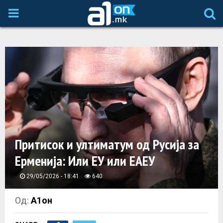
P
R
I
M
A
Притисок и ултиматум од Русија за
R
Ерменија: Или ЕУ или ЕАЕУ
Y
29/05/2026 - 18:41
640
M
Од:
А1он