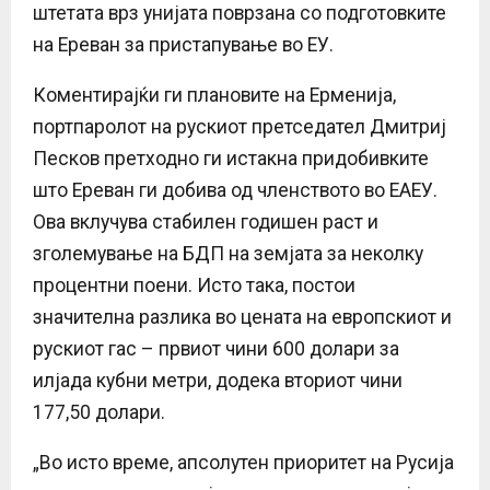
штетата врз унијата поврзана со подготовките
на Ереван за пристапување во ЕУ.
Коментирајќи ги плановите на Ерменија,
портпаролот на рускиот претседател Дмитриј
Песков претходно ги истакна придобивките
што Ереван ги добива од членството во ЕАЕУ.
Ова вклучува стабилен годишен раст и
зголемување на БДП на земјата за неколку
процентни поени. Исто така, постои
значителна разлика во цената на европскиот и
рускиот гас – првиот чини 600 долари за
илјада кубни метри, додека вториот чини
177,50 долари.
„Во исто време, апсолутен приоритет на Русија