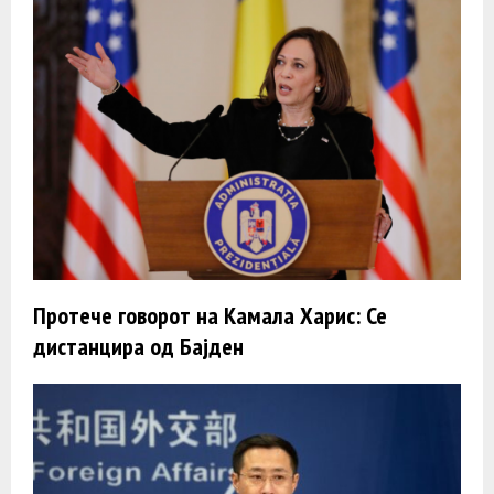
Протече говорот на Камала Харис: Се
дистанцира од Бајден