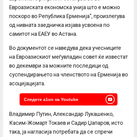
Евроазиската економска унија што е можно
поскоро во Република Ерменија“, произлегува
од нивната заедничка изјава усвоена по
самитот на ЕАЕУ во Астана.
Во документот се наведува дека учесниците
на Евроазискиот меѓувладин совет ќе известат
во декември за можните последици од
суспендирањето на членството на Ерменија во
асоцијацијата.
Следете a1on на Youtube
Владимир Путин, Александар Лукашенко,
Касим-Жомарт Токаев и Садир Џапаров, исто
така, ја нагласија потребата да се спречи