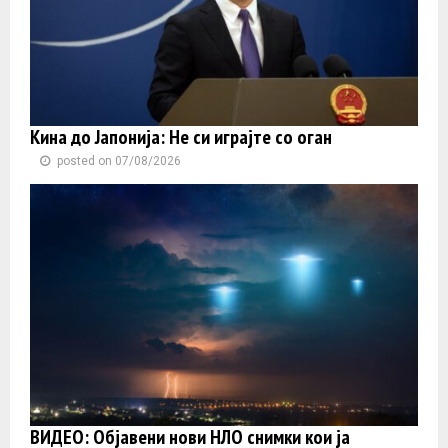
Кина до Јапонија: Не си играјте со оган
posted on 07/08/2026
ВИДЕО: Објавени нови НЛО снимки кои ја