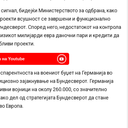
 сигнал, бидејќи Министерството за одбрана, како
 проекти всушност се завршени и функционално
ундесверот. Според него, недостатокот на контрола
ризикот милијарди евра даночни пари и кредити да
бливи проекти.
 на Youtube
нспарентноста на воениот буџет на Германија во
ициозно зајакнување на Бундесверот. Германија
тивни војници на околу 260.000, со значително
ако дел од стратегијата Бундесверот да стане
во Европа.