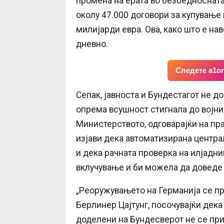
промена на ерата во безбедносната 
околу 47.000 договори за купување 
милијарди евра. Ова, како што е на
дневно.
Следете a1on
Сепак, јавноста и Бундестагот не д
опрема всушност стигнала до војниц
Министерството, одговарајќи на пр
изјави дека автоматизирана центра
и дека рачната проверка на илјадн
вклучување и би можела да доведе
„Реоружувањето на Германија се пр
Берлинер Цајтунг, посочувајќи дек
доделени на Бундесверот не се при