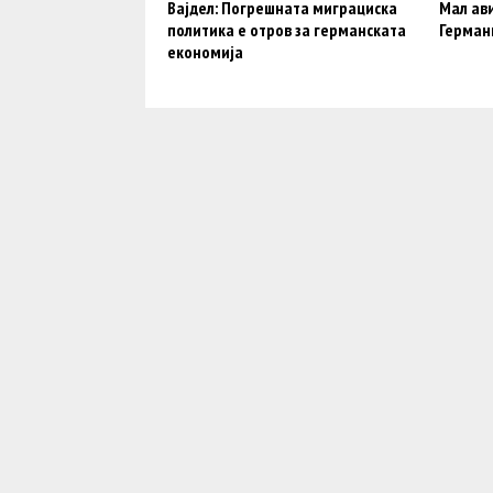
Вајдел: Погрешната миграциска
Мал ави
политика е отров за германската
Германи
економија