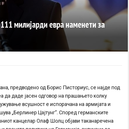
 111 милијарди евра наменети за
на, предводено од Борис Писториус, се најде под
еа да даде јасен одговор на прашањето колку
ужување всушност е испорачана на армијата и
ишува „Берлинер Цајтунг“. Според германските
ашниот канцелар Олаф Шолц објави таканаречена