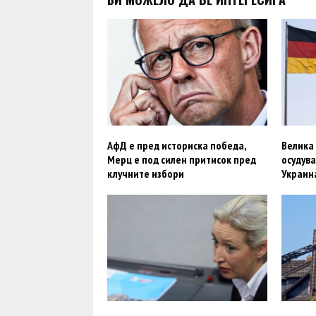
АфД е пред историска победа,
Велика 
Мерц е под силен притисок пред
осудува
клучните избори
Украина