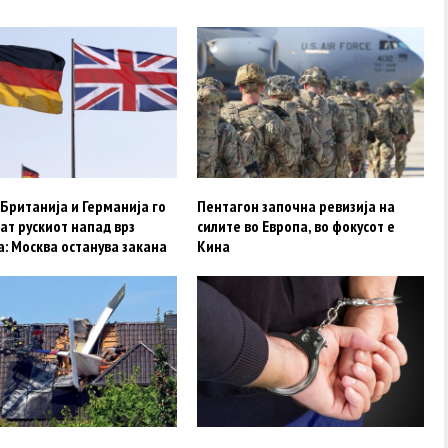
Британија и Германија го
Пентагон започна ревизија на
ат рускиот напад врз
силите во Европа, во фокусот е
: Москва останува закана
Кина