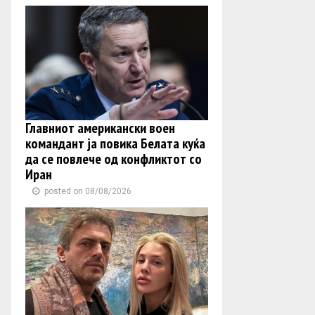
Главниот американски воен
командант ја повика Белата куќа
да се повлече од конфликтот со
Иран
posted on 08/08/2026