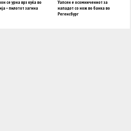
он се урна врз куќа во
Уапсен e осомничениот за
ја – пилотот загина
нападот со нож во банка во
Регенсбург