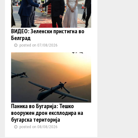
ВИДЕО: Зеленски пристигна во
Белград
posted on 07/08/2026
Паника во Бугарија: Тешко
вооружен дрон експлодира на
бугарска територија
posted on 08/08/2026