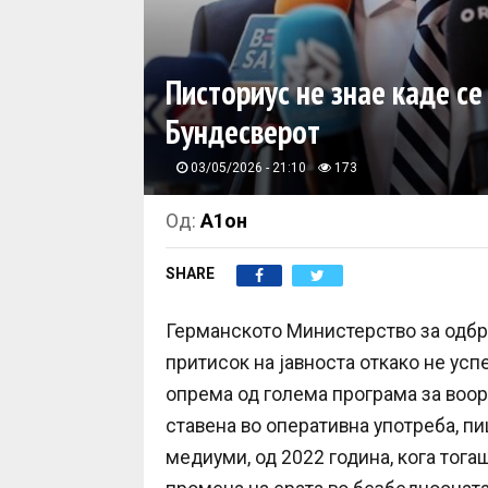
Писториус не знае каде се
Бундесверот
03/05/2026 - 21:10
173
Од:
А1он
SHARE
Германското Министерство за одбра
притисок на јавноста откако не усп
опрема од голема програма за воор
ставена во оперативна употреба, п
медиуми, од 2022 година, кога тог