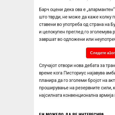
Барч оцени дека ова е „алармантен“
што тврди, не може да каже колку
ставени во употреба од страна на Б
и целокупен преглед го зголемува 
завршат во одложени или неупотре
Следете a1on
Случајот отвори нова дебата за тра
време кога Писториус најавува амб
планира да го зголеми бројот на ак
проширување на резервните сили, к
најсилната конвенционална армија 
БИ МОЖЕЛО ДА ВЕ ИНТЕРЕСИРА