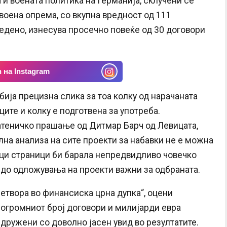
и воената политика на Германија, склучени се
воена опрема, со вкупна вредност од 111
ведено, изнесува просечно повеќе од 30 договори
 на Instagram
обија прецизна слика за тоа колку од нарачаната
ите и колку е подготвена за употреба.
атеничко прашање од Дитмар Барч од Левицата,
лна анализа на сите проекти за набавки не е можна
ици страници би барала непредвидливо човечко
 до одложувања на проекти важни за одбраната.
етвора во финансиска црна дупка“, оцени
а огромниот број договори и милијарди евра
дружени со доволно јасен увид во резултатите.