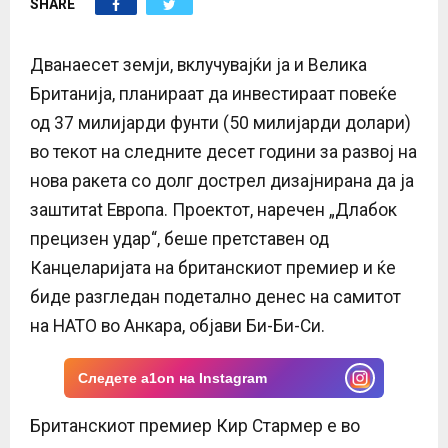
SHARE
E
N
Дванаесет земји, вклучувајќи ја и Велика
Британија, планираат да инвестираат повеќе
U
од 37 милијарди фунти (50 милијарди долари)
во текот на следните десет години за развој на
нова ракета со долг дострел дизајнирана да ја
заштитat Европа. Проектот, наречен „Длабок
прецизен удар“, беше претставен од
Канцеларијата на британскиот премиер и ќе
биде разгледан подетално денес на самитот
на НАТО во Анкара, објави Би-Би-Си.
Следете a1on на Instagram
Британскиот премиер Кир Стармер е во