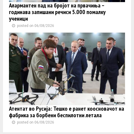
Алармантен пад на бројот на првачиња –
годинава запишани речиси 5.000 помалку
ученици
posted on 06/08/2026
Атентат во Русија: Тешко е ранет коосновачот на
фабрика за борбени беспилотни летала
posted on 06/08/2026