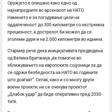
Оружјето е опишано како едно од
најнапредните во арсеналот на НАТО.
Наменето е за погодување цели на
оддалеченост до 300 километри со екстремна
прецизност, а дострелот би можел да се
зголеми дури и на 2.000 километри во иднина.
Стармер рече дека иницијативата предводена
од Велика Британија „ќе помогне во
зближувањето на европските сојузници за да
се одржи безбедноста на НАТО во годините
што доаѓаат“. Сепак, како и со многу други
воени проекти, не се очекува проектот
„Длабок удар“ да биде оперативен пред 2030-
тите.