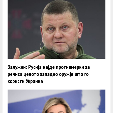
Залужни: Русија најде противмерки за
речиси целото западно оружје што го
користи Украина