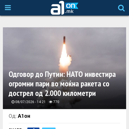
P
R
I
M
A
Одговор до Путин: НАТО инвестира
огромни пари во моќна ракета со
R
дострел од 2.000 километри
Y
08/07/2026 - 14:21
770
M
Од:
А1он