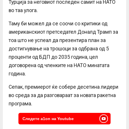
Турција за неговиот последен самит на НАТО
во таа улога.
Таму би можел да се соочи со критики од
американскиот претседател Доналд Трамп за
тоа што не успеал да презентира план за
достигнување на трошоци за одбрана од 5
проценти од БДП до 2035 година, цел
договорена од членките на НАТО минатата
година.
Сепак, премиерот ќе собере десетина лидери
во среда за да разговараат за новата ракетна
програма.
Следете a1on на Youtube