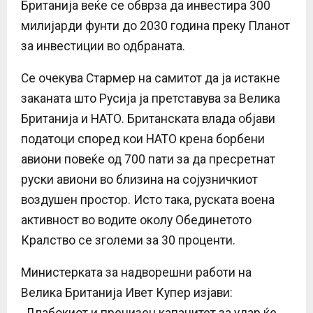
Британија веќе се обврза да инвестира 300
милијарди фунти до 2030 година преку Планот
за инвестиции во одбраната.
Се очекува Стармер на самитот да ја истакне
заканата што Русија ја претставува за Велика
Британија и НАТО. Британската влада објави
податоци според кои НАТО крена борбени
авиони повеќе од 700 пати за да пресретнат
руски авиони во близина на сојузничкиот
воздушен простор. Исто така, руската воена
активност во водите околу Обединетото
Кралство се зголеми за 30 проценти.
Министерката за надворешни работи на
Велика Британија Ивет Купер изјави:
„Длабокиот и прецизен капацитет за удар ќе