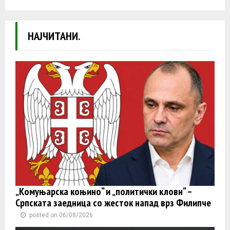
НАЈЧИТАНИ.
„Комуњарска коњино“ и „политички кловн“ –
Српската заедница со жесток напад врз Филипче
posted on 06/08/2026