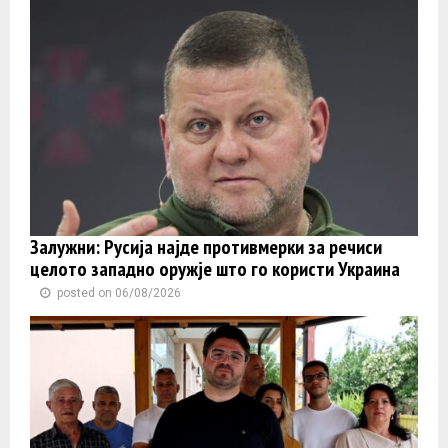
Залужни: Русија најде противмерки за речиси
целото западно оружје што го користи Украина
posted on 06/08/2026