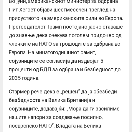
Во јуни, американскиот министер за одбрана
Пит Хегсет објави шестмесечен преглед на
присуството на американските сили во Европа.
Претседателот Трамп постојано јасно ставаше
до знаење дека очекува поголем придонес од
членките на НАТО за трошоците за одбрана во
Европа. На минатогодишниот самит,
сојузниците се согласија да издвојат 5
проценти од БДП за одбрана и безбедност до
2035 година.
Стармер рече дека е „решен“ да ја обезбеди
безбедноста на Велика Британија и
сојузниците, додавајќи: „Мора да ги засилиме
нашите напори за создавање посилно,
поевропско НАТО“. Владата на Велика