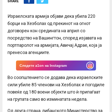
SHARE
E
N
Израелската армија објави дека убила 220
борци на Хезболах од прекинот на огнот
U
договорен кон средината на април со
посредство на Вашингтон, според изјавата на
портпаролот на армијата, Авичај Адрае, која ја
пренесоа агенциите.
Следете a1on на Instagram
Во соопштението се додава дека израелските
сили убиле 85 членови на Хезболах и погодиле
повеќе од 180 воени објекти што ѝ припаѓаат
на групата само во изминатата недела.
Од друга страна, либанското Министерство за