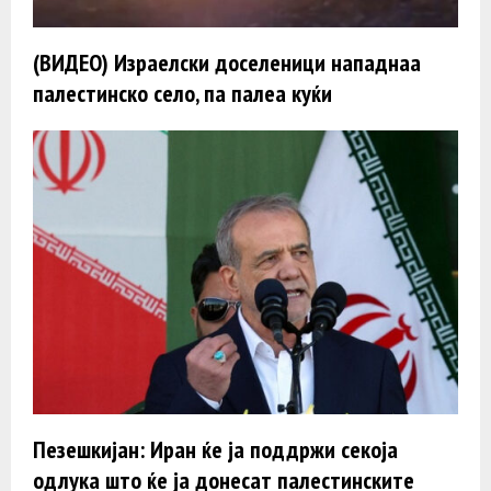
(ВИДЕО) Израелски доселеници нападнаа
палестинско село, па палеа куќи
Пезешкијан: Иран ќе ја поддржи секоја
одлука што ќе ја донесат палестинските