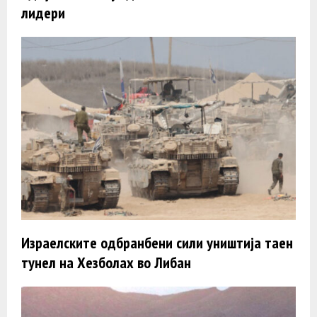
лидери
Израелските одбранбени сили уништија таен
тунел на Хезболах во Либан