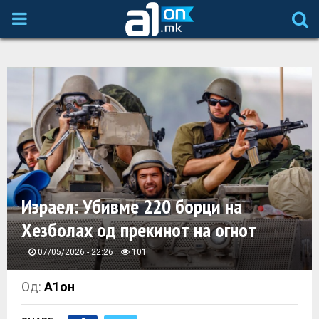
P
R
I
M
A
Израел: Убивме 220 борци на
R
Хезболах од прекинот на огнот
Y
07/05/2026 - 22:26
101
M
Од:
А1он