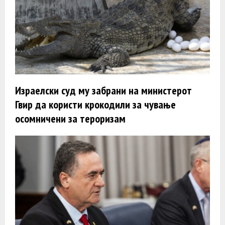
Израелски суд му забрани на министерот
Гвир да користи крокодили за чување
осомничени за тероризам