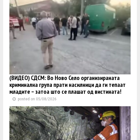
(ВИДЕО) СДСМ: Во Ново Село организираната
криминална група прати насилници да ги тепаат
младите – затоа што се плашат од вистината!
posted on 05/08/2026