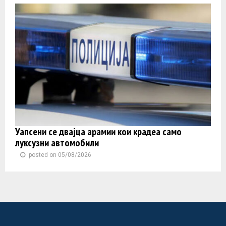
Уапсени се двајца арамии кои крадеа само
луксузни автомобили
posted on 05/08/2026