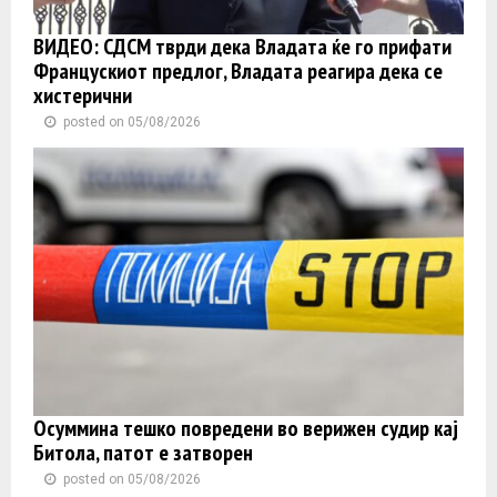
ВИДЕО: СДСМ тврди дека Владата ќе го прифати
Францускиот предлог, Владата реагира дека се
хистерични
posted on 05/08/2026
Осуммина тешко повредени во верижен судир кај
Битола, патот е затворен
posted on 05/08/2026